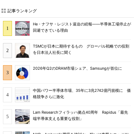
記事ランキング
He・ナフサ・レジスト逼迫の続報――半導体工場停止が
回避できている理由
TSMCが日本に期待するもの グローバル戦略での役割
を日本法人社長に聞く
2026年Q2のDRAM市場シェア、Samsungが首位に
中国パワー半導体市場、35年に3兆2742億円規模に 価
格競争さらに激化
Lam Researchフィラッハ拠点40周年 Rapidus「最先
端半導体支える重要な役割」