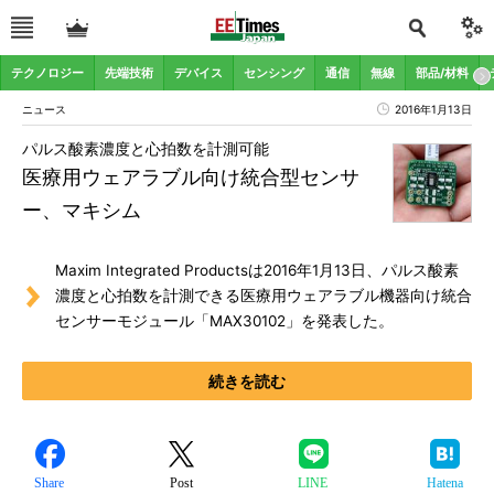
テクノロジー
先端技術
デバイス
センシング
通信
無線
部品/材料
ニュース
2016年1月13日
パルス酸素濃度と心拍数を計測可能
医療用ウェアラブル向け統合型センサ
ー、マキシム
Maxim Integrated Productsは2016年1月13日、パルス酸素
濃度と心拍数を計測できる医療用ウェアラブル機器向け統合
センサーモジュール「MAX30102」を発表した。
続きを読む
Share
Post
LINE
Hatena