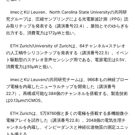
imecとKU Leuven、North Carolina State Universityの共同研
究グループは、圧縮サンプリングによる光電脈波計測（PPG）読
み取りチップを発表する（講演番号22.4）。脈拍とそのゆらぎを
出力する。消費電力は172μWと低い。
ETH Zurich/University of Zurichは、64チャンネル×ステレオ
の人工蝸牛シリコンチップを発表する（講演番号22.5）。イベン
ト駆動型のステレオ音声センシング用である。電源電圧は0.5V、
消費電力は55μWと低い。
imecとKU Leuvenの共同研究チームは、966本もの神経プロー
ブ電極を内蔵したニューラルチップを開発した（講演番号
22.7）。再構成可能な384個のチャンネルを搭載する。製造技術
は0.13μmのCMOS。
ETH Zurichは、5万9760個と多くの電極を搭載する多機能微小
電極アレイを試作した（講演番号22.8）。2048個の電気生理チ
ャンネルを内蔵し、インピーダンスと神経伝達物質の測定ユニッ
トを備える。