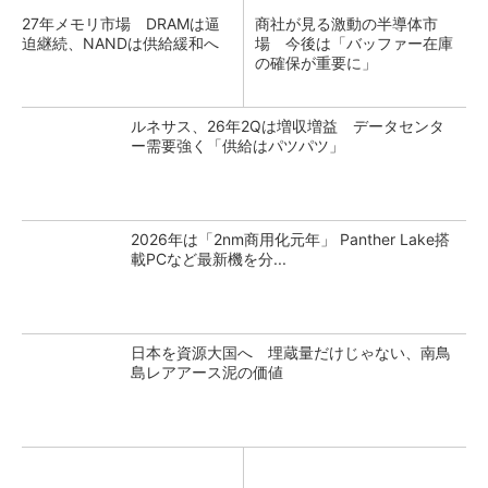
27年メモリ市場 DRAMは逼
商社が見る激動の半導体市
迫継続、NANDは供給緩和へ
場 今後は「バッファー在庫
の確保が重要に」
ルネサス、26年2Qは増収増益 データセンタ
ー需要強く「供給はパツパツ」
2026年は「2nm商用化元年」 Panther Lake搭
載PCなど最新機を分...
日本を資源大国へ 埋蔵量だけじゃない、南鳥
島レアアース泥の価値