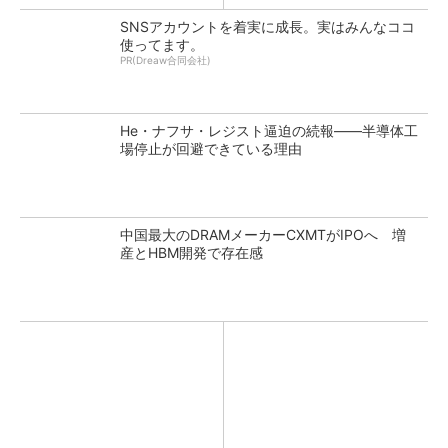
SNSアカウントを着実に成長。実はみんなココ
使ってます。
PR(Dreaw合同会社)
He・ナフサ・レジスト逼迫の続報――半導体工
場停止が回避できている理由
中国最大のDRAMメーカーCXMTがIPOへ 増
産とHBM開発で存在感