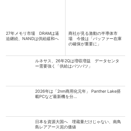
27年メモリ市場 DRAMは逼
商社が見る激動の半導体市
迫継続、NANDは供給緩和へ
場 今後は「バッファー在庫
の確保が重要に」
ルネサス、26年2Qは増収増益 データセンタ
ー需要強く「供給はパツパツ」
2026年は「2nm商用化元年」 Panther Lake搭
載PCなど最新機を分...
日本を資源大国へ 埋蔵量だけじゃない、南鳥
島レアアース泥の価値