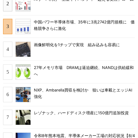
中国パワー半導体市場、35年に3兆2742億円規模に 価
格競争さらに激化
画像鮮明化を1チップで実現 組み込みも容易に
27年メモリ市場 DRAMは逼迫継続、NANDは供給緩和
へ
NXP、Ambarella買収を検討か 狙いは車載とエッジAI
強化
レゾナック、ハードディスク増産に150億円追加投資
令和8年熊本地震、半導体メーカー工場の対応状況【8/4