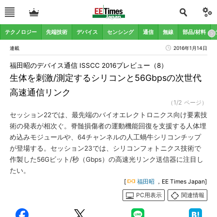
テクノロジー
先端技術
デバイス
センシング
通信
無線
部品/材料
連載
2016年1月14日
福田昭のデバイス通信 ISSCC 2016プレビュー（8）
生体を刺激/測定するシリコンと56Gbpsの次世代
高速通信リンク
（1/2 ページ）
セッション22では、最先端のバイオエレクトロニクス向け要素技
術の発表が相次ぐ。脊髄損傷者の運動機能回復を支援する人体埋
め込みモジュールや、64チャンネルの人工蝸牛シリコンチップ
が登場する。セッション23では、シリコンフォトニクス技術で
作製した56Gビット/秒（Gbps）の高速光リンク送信器に注目し
たい。
[
福田昭
，EE Times Japan]
PC用表示
関連情報