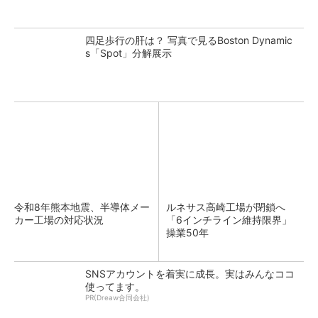
四足歩行の肝は？ 写真で見るBoston Dynamic
s「Spot」分解展示
令和8年熊本地震、半導体メー
ルネサス高崎工場が閉鎖へ
カー工場の対応状況
「6インチライン維持限界」
操業50年
SNSアカウントを着実に成長。実はみんなココ
使ってます。
PR(Dreaw合同会社)