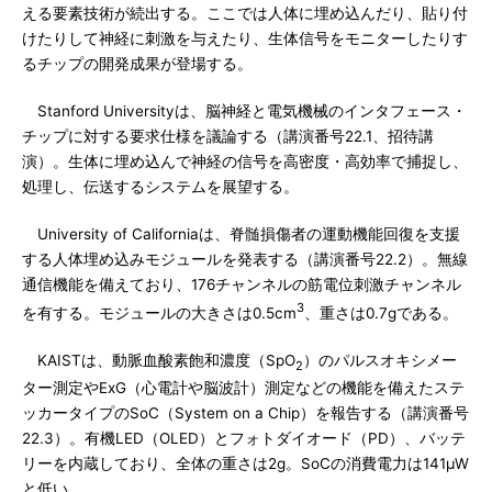
える要素技術が続出する。ここでは人体に埋め込んだり、貼り付
けたりして神経に刺激を与えたり、生体信号をモニターしたりす
るチップの開発成果が登場する。
Stanford Universityは、脳神経と電気機械のインタフェース・
チップに対する要求仕様を議論する（講演番号22.1、招待講
演）。生体に埋め込んで神経の信号を高密度・高効率で捕捉し、
処理し、伝送するシステムを展望する。
University of Californiaは、脊髄損傷者の運動機能回復を支援
する人体埋め込みモジュールを発表する（講演番号22.2）。無線
通信機能を備えており、176チャンネルの筋電位刺激チャンネル
3
を有する。モジュールの大きさは0.5cm
、重さは0.7gである。
KAISTは、動脈血酸素飽和濃度（SpO
）のパルスオキシメー
2
ター測定やExG（心電計や脳波計）測定などの機能を備えたステ
ッカータイプのSoC（System on a Chip）を報告する（講演番号
22.3）。有機LED（OLED）とフォトダイオード（PD）、バッテ
リーを内蔵しており、全体の重さは2g。SoCの消費電力は141μW
と低い。