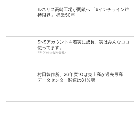
ルネサス高崎工場が閉鎖へ 「6インチライン維
持限界」 操業50年
SNSアカウントを着実に成長。実はみんなココ
使ってます。
PR(Dreaw合同会社)
村田製作所、26年度1Qは売上高が過去最高
データセンター関連は81％増