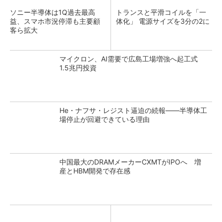
ソニー半導体は1Q過去最高
トランスと平滑コイルを「一
益、スマホ市況停滞も主要顧
体化」 電源サイズを3分の2に
客ら拡大
マイクロン、AI需要で広島工場増強へ起工式
1.5兆円投資
He・ナフサ・レジスト逼迫の続報――半導体工
場停止が回避できている理由
中国最大のDRAMメーカーCXMTがIPOへ 増
産とHBM開発で存在感