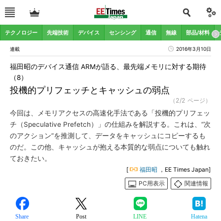
テクノロジー
先端技術
デバイス
センシング
通信
無線
部品/材料
連載
2016年3月10日
福田昭のデバイス通信 ARMが語る、最先端メモリに対する期待
（8）
投機的プリフェッチとキャッシュの弱点
（2/2 ページ）
今回は、メモリアクセスの高速化手法である「投機的プリフェッ
チ（Speculative Prefetch）」の仕組みを解説する。これは、“次
のアクション”を推測して、データをキャッシュにコピーするも
のだ。この他、キャッシュが抱える本質的な弱点についても触れ
ておきたい。
[
福田昭
，EE Times Japan]
PC用表示
関連情報
Share
Post
LINE
Hatena