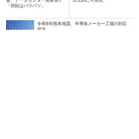
「供給はパツパツ」
令和8年熊本地震、半導体メーカー工場の対応
状況
ソシオネクスト、26年1Qは赤字転落も通期予
想据え置き
画像鮮明化を1チップで実現 組み込みも容易
に