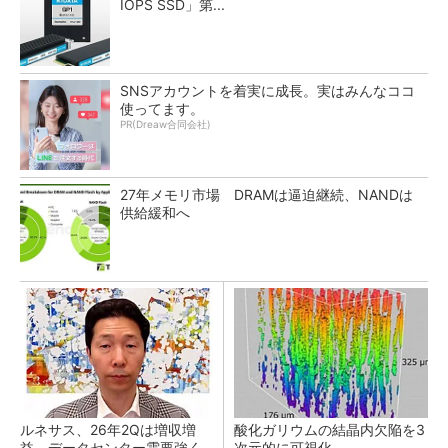
IOPS SSD」第...
SNSアカウントを着実に成長。実はみんなココ
使ってます。
PR(Dreaw合同会社)
27年メモリ市場 DRAMは逼迫継続、NANDは
供給緩和へ
ルネサス、26年2Qは増収増
酸化ガリウムの結晶内欠陥を3
益 データセンター需要強く
次元的に可視化