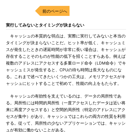
前のページへ
実行してみないとタイミングが決まらない
キャッシュの本質的な弱点は、実際に実行してみないと本当の
タイミングが決まらないことだ。ヒット率が低く、キャッシュミ
スが発生したときの遅延時間が非常に長い場合は、キャッシュが
存在することそのものが性能の低下を招くことすらある。例えば
複数のアドレスにアクセスする多重ロード命令（LDM命令）でキ
ャッシュミスが発生すると、CPUの待ち時間は長大なものにな
る。これまで述べてきたいくつかの工夫は、メモリアクセスがキ
ャッシュにヒットすることで初めて、性能の向上をもたらす。
キャッシュの有効性を支えているのは、データの局所性であ
る。局所性には時間的局所性（一度アクセスしたデータは近い将
来に再度アクセスする）と空間的局所性（特定のアドレスにアク
セスが集中）があり、キャッシュではこれらの両方の性質を利用
する。従って、局所性の少ないアプリケーションでは、キャッシ
ュが有効に働かないことがある。