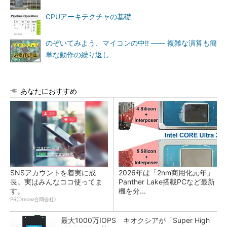
CPUアーキテクチャの基礎
のぞいてみよう、マイコンの中!! ―― 複雑な演算も簡
単な動作の繰り返し
あなたにおすすめ
SNSアカウントを着実に成
2026年は「2nm商用化元年」
長。実はみんなココ使ってま
Panther Lake搭載PCなど最新
す。
機を分...
PR(Dreaw合同会社)
最大1000万IOPS キオクシアが「Super High