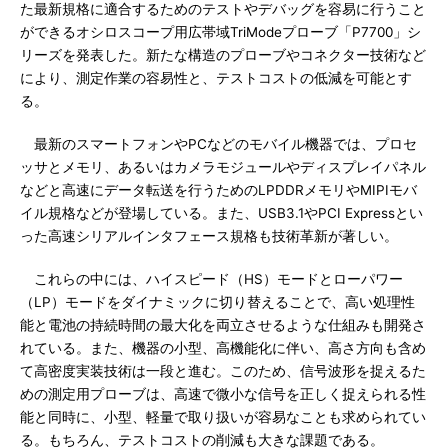
た最新規格に適合するためのテストやデバッグを容易に行うこと
ができるオシロスコープ用広帯域TriModeプローブ「P7700」シ
リーズを発表した。新たな構造のプローブやコネクター技術など
により、測定作業の容易性と、テストコストの低減を可能とす
る。
最新のスマートフォンやPCなどのモバイル機器では、プロセ
ッサとメモリ、あるいはカメラモジュールやディスプレイパネル
などと高速にデータ転送を行うためのLPDDRメモリやMIPIモバ
イル規格などが登場している。また、USB3.1やPCI Expressとい
った高速シリアルインタフェース規格も技術革新が著しい。
これらの中には、ハイスピード（HS）モードとローパワー
（LP）モードをダイナミックに切り替えることで、高い処理性
能と電池の持続時間の最大化を両立させるような仕組みも開発さ
れている。また、機器の小型、高機能化に伴い、高さ方向も含め
て高密度実装技術は一段と進む。このため、信号波形を捉えるた
めの測定用プローブは、高速で微小な信号を正しく捉えられる性
能と同時に、小型、軽量で取り扱いが容易なことも求められてい
る。もちろん、テストコストの削減も大きな課題である。