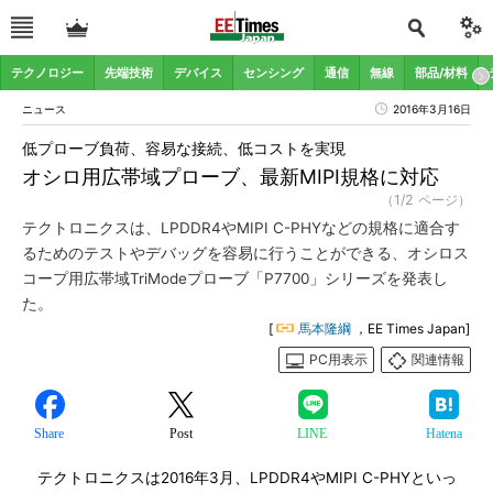
テクノロジー
先端技術
デバイス
センシング
通信
無線
部品/材料
ニュース
2016年3月16日
低プローブ負荷、容易な接続、低コストを実現
オシロ用広帯域プローブ、最新MIPI規格に対応
（1/2 ページ）
テクトロニクスは、LPDDR4やMIPI C-PHYなどの規格に適合す
るためのテストやデバッグを容易に行うことができる、オシロス
コープ用広帯域TriModeプローブ「P7700」シリーズを発表し
た。
[
馬本隆綱
，EE Times Japan]
PC用表示
関連情報
Share
Post
LINE
Hatena
テクトロニクスは2016年3月、LPDDR4やMIPI C-PHYといっ