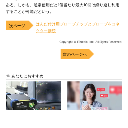
ある。しかも、通常使用だと1個当たり最大10回は繰り返し利用
することが可能だという。
はんだ付け用プローブチップとプローブをコネ
クター接続
Copyright © ITmedia, Inc. All Rights Reserved.
次のページへ
あなたにおすすめ
パワー半導体の「ワイヤー1
SNSアカウントを着実に成
本」も測定 光プローブ電流
長。実はみんなココ使ってま