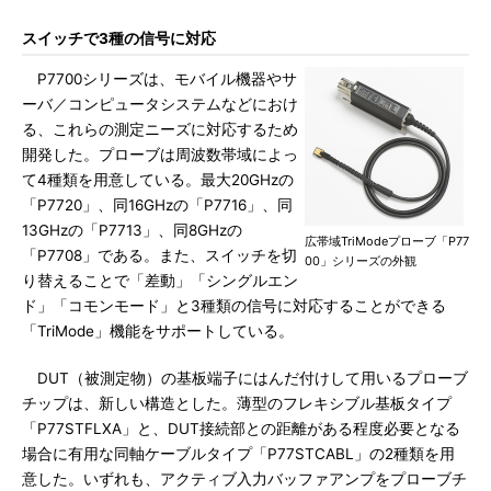
スイッチで3種の信号に対応
P7700シリーズは、モバイル機器やサ
ーバ／コンピュータシステムなどにおけ
る、これらの測定ニーズに対応するため
開発した。プローブは周波数帯域によっ
て4種類を用意している。最大20GHzの
「P7720」、同16GHzの「P7716」、同
13GHzの「P7713」、同8GHzの
広帯域TriModeプローブ「P77
「P7708」である。また、スイッチを切
00」シリーズの外観
り替えることで「差動」「シングルエン
ド」「コモンモード」と3種類の信号に対応することができる
「TriMode」機能をサポートしている。
DUT（被測定物）の基板端子にはんだ付けして用いるプローブ
チップは、新しい構造とした。薄型のフレキシブル基板タイプ
「P77STFLXA」と、DUT接続部との距離がある程度必要となる
場合に有用な同軸ケーブルタイプ「P77STCABL」の2種類を用
意した。いずれも、アクティブ入力バッファアンプをプローブチ