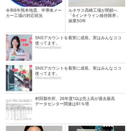
令和8年熊本地震、半導体メー
ルネサス高崎工場が閉鎖へ
カー工場の対応状況
「6インチライン維持限界」
操業50年
SNSアカウントを着実に成長。実はみんなココ
使ってます。
PR(Dreaw合同会社)
SNSアカウントを着実に成長。実はみんなココ
使ってます。
PR(Dreaw合同会社)
村田製作所、26年度1Qは売上高が過去最高
データセンター関連は81％増