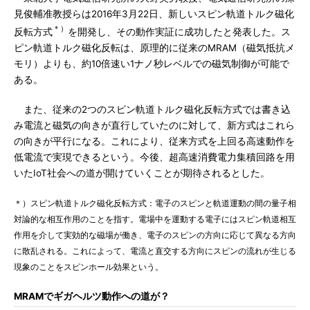
見俊輔准教授らは2016年3月22日、新しいスピン軌道トルク磁化
＊）
反転方式
を開発し、その動作実証に成功したと発表した。ス
ピン軌道トルク磁化反転は、原理的に従来のMRAM（磁気抵抗メ
モリ）よりも、約10倍速い1ナノ秒レベルでの磁気制御が可能で
ある。
また、従来の2つのスピン軌道トルク磁化反転方式では書き込
み電流と磁気の向きが直行していたのに対して、新方式はこれら
の向きが平行になる。これにより、従来方式を上回る高速動作を
低電流で実現できるという。今後、超高速消費電力集積回路を用
いたIoT社会への道が開けていくことが期待されるとした。
＊）スピン軌道トルク磁化反転方式：電子のスピンと軌道運動の間の量子相
対論的な相互作用のことを指す。電場中を運動する電子にはスピン軌道相互
作用を介して実効的な磁場が働き、電子のスピンの方向に応じて異なる方向
に散乱される。これによって、電流と直交する方向にスピンの流れが生じる
現象のことをスピンホール効果という。
MRAMでギガヘルツ動作への道が？