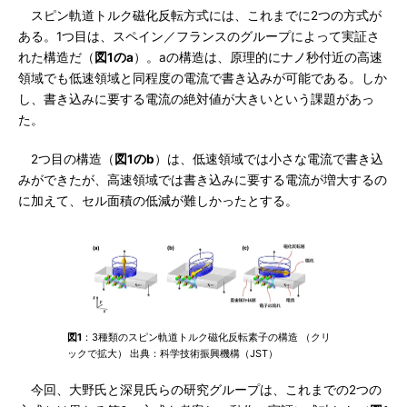
スピン軌道トルク磁化反転方式には、これまでに2つの方式が
ある。1つ目は、スペイン／フランスのグループによって実証さ
れた構造だ（
図1のa
）。aの構造は、原理的にナノ秒付近の高速
領域でも低速領域と同程度の電流で書き込みが可能である。しか
し、書き込みに要する電流の絶対値が大きいという課題があっ
た。
2つ目の構造（
図1のb
）は、低速領域では小さな電流で書き込
みができたが、高速領域では書き込みに要する電流が増大するの
に加えて、セル面積の低減が難しかったとする。
図1
：3種類のスピン軌道トルク磁化反転素子の構造 （クリ
ックで拡大） 出典：科学技術振興機構（JST）
今回、大野氏と深見氏らの研究グループは、これまでの2つの