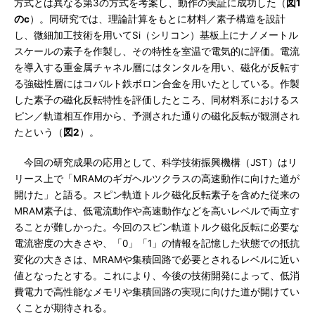
方式とは異なる第3の方式を考案し、動作の実証に成功した（
図1
のc
）。同研究では、理論計算をもとに材料／素子構造を設計
し、微細加工技術を用いてSi（シリコン）基板上にナノメートル
スケールの素子を作製し、その特性を室温で電気的に評価。電流
を導入する重金属チャネル層にはタンタルを用い、磁化が反転す
る強磁性層にはコバルト鉄ボロン合金を用いたとしている。作製
した素子の磁化反転特性を評価したところ、同材料系におけるス
ピン／軌道相互作用から、予測された通りの磁化反転が観測され
たという（
図2
）。
今回の研究成果の応用として、科学技術振興機構（JST）はリ
リース上で「MRAMのギガヘルツクラスの高速動作に向けた道が
開けた」と語る。スピン軌道トルク磁化反転素子を含めた従来の
MRAM素子は、低電流動作や高速動作などを高いレベルで両立す
ることが難しかった。今回のスピン軌道トルク磁化反転に必要な
電流密度の大きさや、「0」「1」の情報を記憶した状態での抵抗
変化の大きさは、MRAMや集積回路で必要とされるレベルに近い
値となったとする。これにより、今後の技術開発によって、低消
費電力で高性能なメモリや集積回路の実現に向けた道が開けてい
くことが期待される。