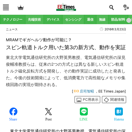
テクノロジー
先端技術
デバイス
センシング
通信
無線
部品/材料
ニュース
2016年3月23日
MRAMでギガヘルツ動作が可能に？
スピン軌道トルク用いた第3の新方式、動作を実証
東北大学電気通信研究所の大野英男教授、電気通信研究所の深見
俊輔准教授らは、従来の2つの方式とは異なる新しいスピン軌道
トルク磁化反転方式を開発し、その動作実証に成功したと発表し
た。今後の技術開発によって、低消費電力で高性能なメモリや集
積回路の実現が期待される。
[
庄司智昭
，EE Times Japan]
PC用表示
関連情報
Share
Post
LINE
Hatena
東北大学電気通信研究所の大野英男教授、電気通信研究所の深