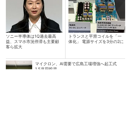
ソニー半導体は1Q過去最高
トランスと平滑コイルを「一
益、スマホ市況停滞も主要顧
体化」 電源サイズを3分の2に
客ら拡大
マイクロン、AI需要で広島工場増強へ起工式
1.5兆円投資
He・ナフサ・レジスト逼迫の続報――半導体工
場停止が回避できている理由
中国最大のDRAMメーカーCXMTがIPOへ 増
産とHBM開発で存在感