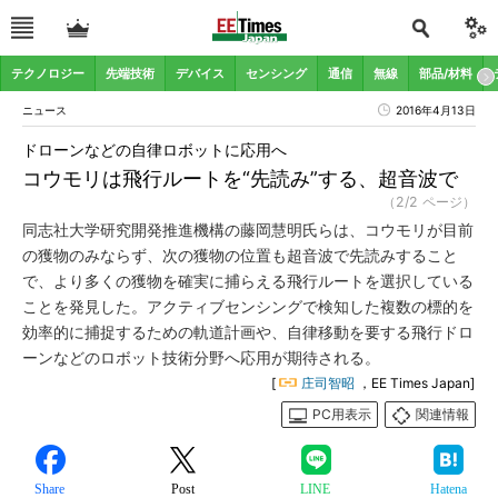
テクノロジー
先端技術
デバイス
センシング
通信
無線
部品/材料
ニュース
2016年4月13日
ドローンなどの自律ロボットに応用へ
コウモリは飛行ルートを“先読み”する、超音波で
（2/2 ページ）
同志社大学研究開発推進機構の藤岡慧明氏らは、コウモリが目前
の獲物のみならず、次の獲物の位置も超音波で先読みすること
で、より多くの獲物を確実に捕らえる飛行ルートを選択している
ことを発見した。アクティブセンシングで検知した複数の標的を
効率的に捕捉するための軌道計画や、自律移動を要する飛行ドロ
ーンなどのロボット技術分野へ応用が期待される。
[
庄司智昭
，EE Times Japan]
PC用表示
関連情報
Share
Post
LINE
Hatena