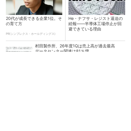
20代が成長できる企業1位。そ
He・ナフサ・レジスト逼迫の
の育て方
続報――半導体工場停止が回
避できている理由
PR(シンプレクス・ホールディングス)
村田製作所、26年度1Qは売上高が過去最高
データセンター関連は81％増
ソニー半導体は1Q過去最高益、スマホ市況停滞
も主要顧客ら拡大
27年メモリ市場 DRAMは逼迫継続、NANDは
供給緩和へ