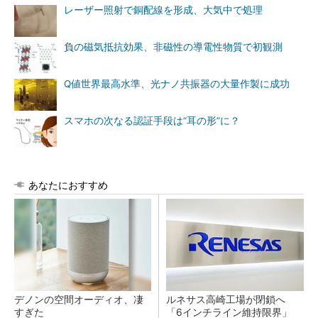
レーザー照射で銅配線を形成、大気中で処理
負の磁気抵抗効果、非磁性の導電性物質で初観測
Q値世界最高水準、光ナノ共振器の大量作製に成功
スマホの次なる認証手段は“耳の形”に？
あなたにおすすめ
デノンの空間オーディオ、凄
ルネサス高崎工場が閉鎖へ
すぎた
「6インチライン維持限界」