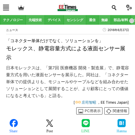
テクノロジー
先端技術
デバイス
センシング
通信
無線
部品/材料
ニュース
2016年6月27日
「コネクター単体だけでなく、ソリューションを」
モレックス、静電容量方式による液面センサー展
示
日本モレックスは、「第7回 医療機器 開発・製造展」で、静電容
量方式を用いた液面センサーを展示した。同社は、「コネクター
単体での提供よりも、モジュールやケーブルなどを組み合わせた
ソリューションとして展開することが、より顧客にとっての価値
になると考えている」と語る。
[
庄司智昭
，EE Times Japan]
PC用表示
関連情報
Share
Post
LINE
Hatena