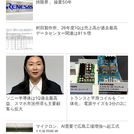
持限界」 操業50年
村田製作所、26年度1Qは売上高が過去最高
データセンター関連は81％増
ソニー半導体は1Q過去最高
トランスと平滑コイルを「一
益、スマホ市況停滞も主要顧
体化」 電源サイズを3分の2に
客ら拡大
マイクロン、AI需要で広島工場増強へ起工式
1.5兆円投資