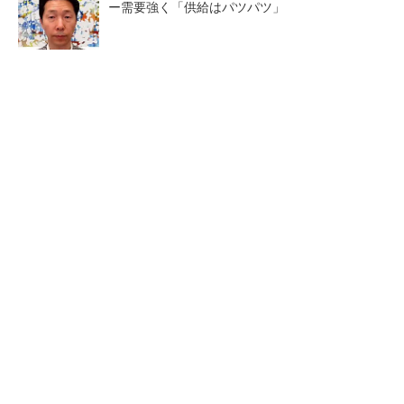
ー需要強く「供給はパツパツ」
2026年は「2nm商用化元年」
画像鮮明化を1チップで実現
Panther Lake搭載PCなど最新
組み込みも容易に
機を分...
AIサーバ向け「生産キャパシティー超える受
注」ローム
中国パワー半導体市場、35年に3兆2742億円規
模に 価格競争さらに激化