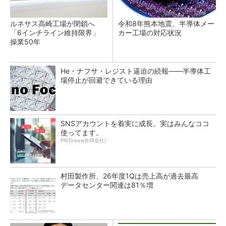
ルネサス高崎工場が閉鎖へ
令和8年熊本地震、半導体メー
「6インチライン維持限界」
カー工場の対応状況
操業50年
He・ナフサ・レジスト逼迫の続報――半導体工
場停止が回避できている理由
SNSアカウントを着実に成長。実はみんなココ
使ってます。
PR(Dreaw合同会社)
村田製作所、26年度1Qは売上高が過去最高
データセンター関連は81％増