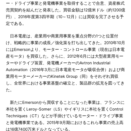
ー・ドライブ事業と発電機事業を取得することで合意、資産株式
売買契約を結んだと発表した。買収金額は12億米ドル（約1200億
円）、2016年度第3四半期（10～12月）には買収を完了させる予
定である。
日本電産は、産業用や商業用事業を重点分野の1つと位置付
け、戦略的に事業の成長／強化策を打ち出してきた。2010年10月
にはEmersonより、モーター・コントロール事業（現在は日本電
産モータ）を買収した。さらに、2012年6月には大型産業用モー
ターやドライブ装置、発電機メーカーのAvtron Industrial
Automation（2016年3月に日本電産モータが吸収合併）および商
業用モーターメーカーのKinetek Group（同）をそれぞれ買収
し、全世界における事業基盤の確立と、製品群の拡充を図ってき
た。
新たにEmersonから買収することになった事業は、フランスに
本社を置くLeroy-Somer（LS）やイギリスに本社を置くControl
Techniques（CT）などが手掛けているモーター・ドライブ事業
と発電機事業である。2015年9月期におけるこれら事業の売上高
は16億7400万米ドルとなっている。