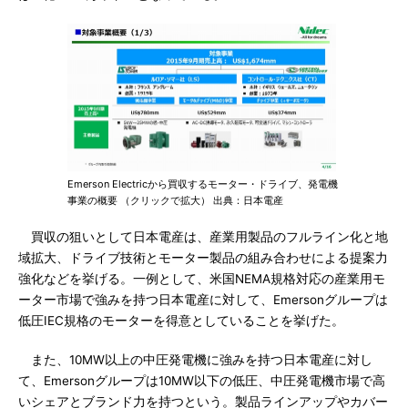
Emerson Electricから買収するモーター・ドライブ、発電機
事業の概要 （クリックで拡大） 出典：日本電産
買収の狙いとして日本電産は、産業用製品のフルライン化と地
域拡大、ドライブ技術とモーター製品の組み合わせによる提案力
強化などを挙げる。一例として、米国NEMA規格対応の産業用モ
ーター市場で強みを持つ日本電産に対して、Emersonグループは
低圧IEC規格のモーターを得意としていることを挙げた。
また、10MW以上の中圧発電機に強みを持つ日本電産に対し
て、Emersonグループは10MW以下の低圧、中圧発電機市場で高
いシェアとブランド力を持つという。製品ラインアップやカバー