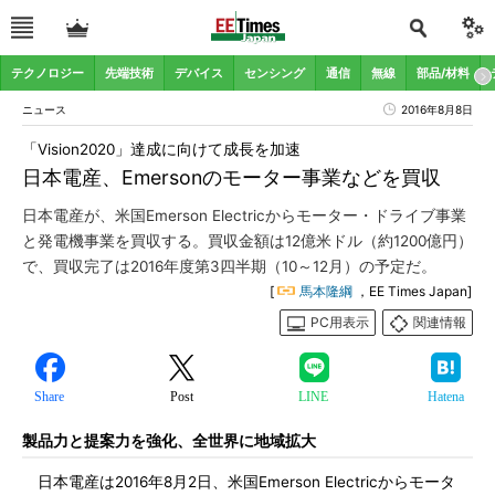
テクノロジー
先端技術
デバイス
センシング
通信
無線
部品/材料
ニュース
2016年8月8日
「Vision2020」達成に向けて成長を加速
日本電産、Emersonのモーター事業などを買収
日本電産が、米国Emerson Electricからモーター・ドライブ事業
と発電機事業を買収する。買収金額は12億米ドル（約1200億円）
で、買収完了は2016年度第3四半期（10～12月）の予定だ。
[
馬本隆綱
，EE Times Japan]
PC用表示
関連情報
Share
Post
LINE
Hatena
製品力と提案力を強化、全世界に地域拡大
日本電産は2016年8月2日、米国Emerson Electricからモータ