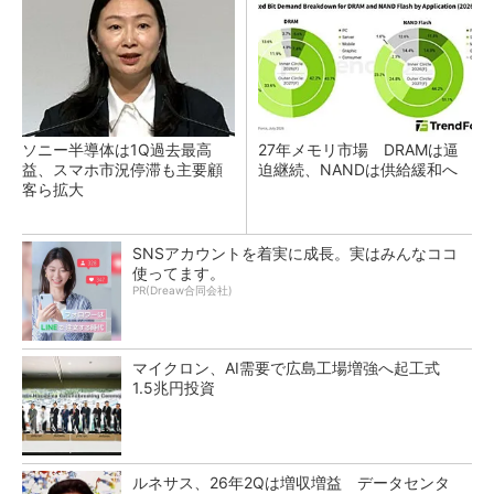
ソニー半導体は1Q過去最高
27年メモリ市場 DRAMは逼
益、スマホ市況停滞も主要顧
迫継続、NANDは供給緩和へ
客ら拡大
SNSアカウントを着実に成長。実はみんなココ
使ってます。
PR(Dreaw合同会社)
マイクロン、AI需要で広島工場増強へ起工式
1.5兆円投資
ルネサス、26年2Qは増収増益 データセンタ