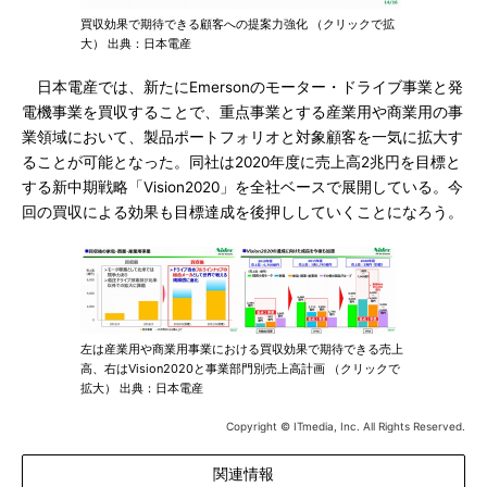
買収効果で期待できる顧客への提案力強化 （クリックで拡
大） 出典：日本電産
日本電産では、新たにEmersonのモーター・ドライブ事業と発
電機事業を買収することで、重点事業とする産業用や商業用の事
業領域において、製品ポートフォリオと対象顧客を一気に拡大す
ることが可能となった。同社は2020年度に売上高2兆円を目標と
する新中期戦略「Vision2020」を全社ベースで展開している。今
回の買収による効果も目標達成を後押ししていくことになろう。
左は産業用や商業用事業における買収効果で期待できる売上
高、右はVision2020と事業部門別売上高計画 （クリックで
拡大） 出典：日本電産
Copyright © ITmedia, Inc. All Rights Reserved.
関連情報