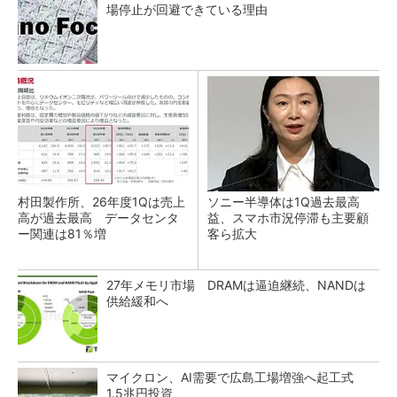
場停止が回避できている理由
村田製作所、26年度1Qは売上
ソニー半導体は1Q過去最高
高が過去最高 データセンタ
益、スマホ市況停滞も主要顧
ー関連は81％増
客ら拡大
27年メモリ市場 DRAMは逼迫継続、NANDは
供給緩和へ
マイクロン、AI需要で広島工場増強へ起工式
1.5兆円投資