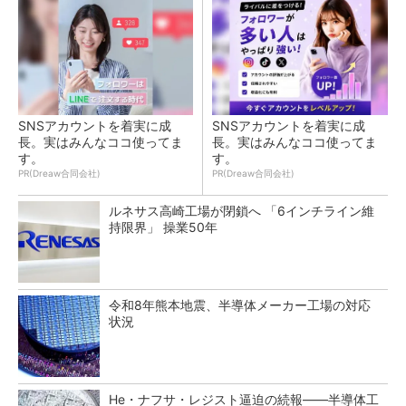
SNSアカウントを着実に成
SNSアカウントを着実に成
長。実はみんなココ使ってま
長。実はみんなココ使ってま
す。
す。
PR(Dreaw合同会社)
PR(Dreaw合同会社)
ルネサス高崎工場が閉鎖へ 「6インチライン維
持限界」 操業50年
令和8年熊本地震、半導体メーカー工場の対応
状況
He・ナフサ・レジスト逼迫の続報――半導体工