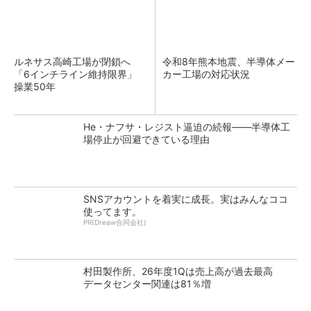
ルネサス高崎工場が閉鎖へ
令和8年熊本地震、半導体メー
「6インチライン維持限界」
カー工場の対応状況
操業50年
He・ナフサ・レジスト逼迫の続報――半導体工
場停止が回避できている理由
SNSアカウントを着実に成長。実はみんなココ
使ってます。
PR(Dreaw合同会社)
村田製作所、26年度1Qは売上高が過去最高
データセンター関連は81％増