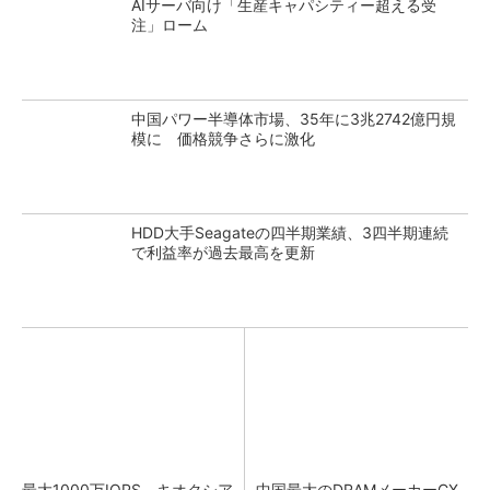
AIサーバ向け「生産キャパシティー超える受
注」ローム
中国パワー半導体市場、35年に3兆2742億円規
模に 価格競争さらに激化
HDD大手Seagateの四半期業績、3四半期連続
で利益率が過去最高を更新
最大1000万IOPS キオクシア
中国最大のDRAMメーカーCX