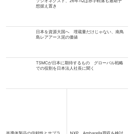
ソシオネクスト、26年1Qは赤字転落も通期予
想据え置き
日本を資源大国へ 埋蔵量だけじゃない、南鳥
島レアアース泥の価値
TSMCが日本に期待するもの グローバル戦略
での役割を日本法人社長に聞く
半導体製品の信頼性とサプラ
NXP、Ambarella買収を検討