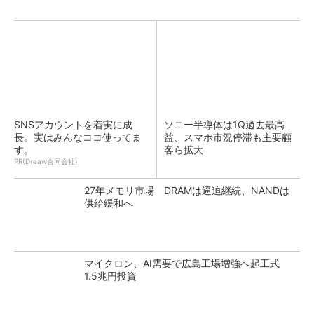
SNSアカウントを着実に成
ソニー半導体は1Q過去最高
長。実はみんなココ使ってま
益、スマホ市況停滞も主要顧
す。
客ら拡大
PR(Dreaw合同会社)
27年メモリ市場 DRAMは逼迫継続、NANDは
供給緩和へ
マイクロン、AI需要で広島工場増強へ起工式
1.5兆円投資