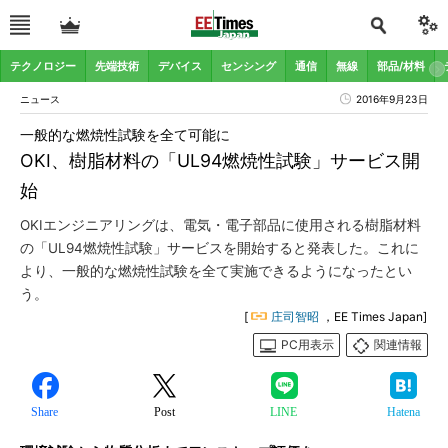
テクノロジー
先端技術
デバイス
センシング
通信
無線
部品/材料
ニュース
2016年9月23日
一般的な燃焼性試験を全て可能に
OKI、樹脂材料の「UL94燃焼性試験」サービス開
始
OKIエンジニアリングは、電気・電子部品に使用される樹脂材料
の「UL94燃焼性試験」サービスを開始すると発表した。これに
より、一般的な燃焼性試験を全て実施できるようになったとい
う。
[
庄司智昭
，EE Times Japan]
PC用表示
関連情報
Share
Post
LINE
Hatena