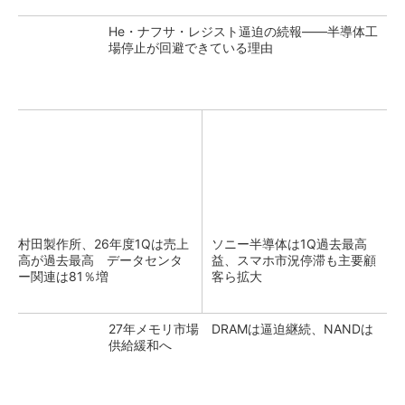
He・ナフサ・レジスト逼迫の続報――半導体工
場停止が回避できている理由
村田製作所、26年度1Qは売上
ソニー半導体は1Q過去最高
高が過去最高 データセンタ
益、スマホ市況停滞も主要顧
ー関連は81％増
客ら拡大
27年メモリ市場 DRAMは逼迫継続、NANDは
供給緩和へ