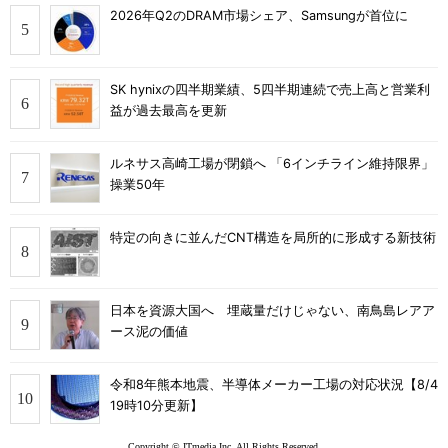
2026年Q2のDRAM市場シェア、Samsungが首位に
SK hynixの四半期業績、5四半期連続で売上高と営業利
益が過去最高を更新
ルネサス高崎工場が閉鎖へ 「6インチライン維持限界」
操業50年
特定の向きに並んだCNT構造を局所的に形成する新技術
日本を資源大国へ 埋蔵量だけじゃない、南鳥島レアア
ース泥の価値
令和8年熊本地震、半導体メーカー工場の対応状況【8/4
19時10分更新】
Copyright © ITmedia Inc. All Rights Reserved.