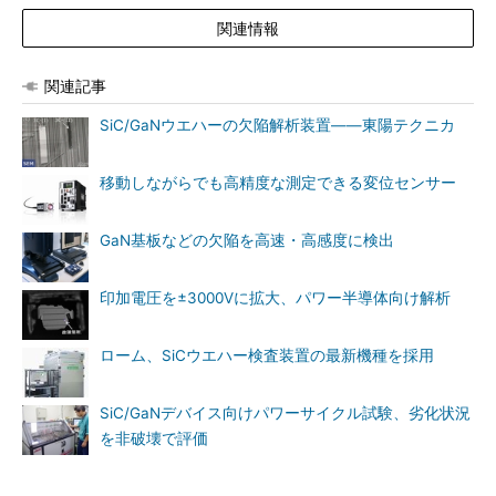
関連情報
関連記事
SiC/GaNウエハーの欠陥解析装置――東陽テクニカ
移動しながらでも高精度な測定できる変位センサー
GaN基板などの欠陥を高速・高感度に検出
印加電圧を±3000Vに拡大、パワー半導体向け解析
ローム、SiCウエハー検査装置の最新機種を採用
SiC/GaNデバイス向けパワーサイクル試験、劣化状況
を非破壊で評価