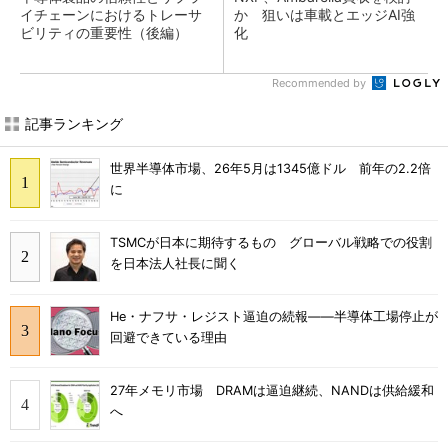
イチェーンにおけるトレーサ
か 狙いは車載とエッジAI強
ビリティの重要性（後編）
化
Recommended by
記事ランキング
世界半導体市場、26年5月は1345億ドル 前年の2.2倍
に
TSMCが日本に期待するもの グローバル戦略での役割
を日本法人社長に聞く
He・ナフサ・レジスト逼迫の続報――半導体工場停止が
回避できている理由
27年メモリ市場 DRAMは逼迫継続、NANDは供給緩和
へ