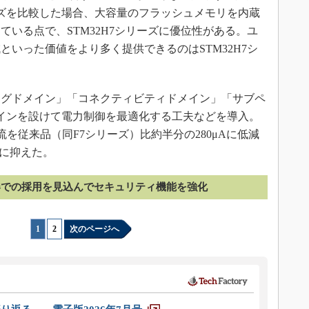
リーズを比較した場合、大容量のフラッシュメモリを内蔵
いる点で、STM32H7シリーズに優位性がある。ユ
いった価値をより多く提供できるのはSTM32H7シ
グドメイン」「コネクティビティドメイン」「サブペ
インを設けて電力制御を最適化する工夫などを導入。
流を従来品（同F7シリーズ）比約半分の280μAに低減
満に抑えた。
機器での採用を見込んでセキュリティ機能を強化
1
|
2
次のページへ