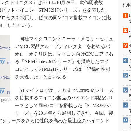
マイクロエレクトロニクス）は2016年10月28日、動作周波数
術を知る
記事
ア搭載32ビットマイコン「STM32H7シリーズ」を発表した。
エンジニア”が仕掛けた社内
念の180日
載プロセスを採用し、従来の同M7コア搭載マイコンに比
ションは日本を救うのか
向上したという。
IoT通信
同社マイクロコントローラ・メモリ・セキュ
ナリスト「未来展望」
アMCU製品グループディレクターを務めるパ
愛されないエンジニア」の
オロ・オテリ氏は、マイコン向けCPUコアであ
行動論
る「ARM Cotex-Mシリーズ」を搭載したマイ
コンとしてSTM32H7シリーズは「記録的性能
を実現した」と言い切る。
STマイクロでは、これまでCortex-Mシリーズ
を搭載するマイコン製品のハイエンド製品シリ
U製品グ
ーズとして同M7コアを搭載した「STM32F7シ
リーズ」を2014年から展開してきた。今回、製
同F7シリーズをさらに性能を高めた最上位のハイエンド