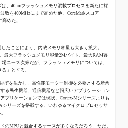
ーズは、40nmフラッシュメモリ混載プロセスを新たに採
を400MHzにまで高めた他、CoreMarkスコア
上に高めた。
用したことにより、内蔵メモリ容量も大きく拡大。
では、最大フラッシュメモリ容量2Mバイト、最大RAM容
市場ニーズ次第だが、フラッシュメモリについては、
きる」とする。
性能”を生かし、高性能モーター制御を必要とする産業
とする民生機器、通信機器など幅広いアプリケーション
プリケーションでは現状、Cortex-Mシリーズよりも
Cortex-Aシリーズを搭載する、いわゆるマイクロプロセッサ
る。
ドのMPUと競合するケースが多くなるだろう。ただ、