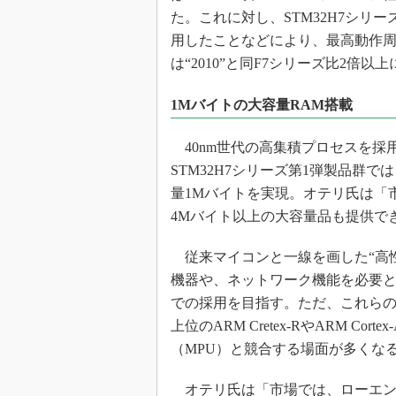
た。これに対し、STM32H7シリ
用したことなどにより、最高動作周波数
は“2010”と同F7シリーズ比2倍以
1Mバイトの大容量RAM搭載
40nm世代の高集積プロセスを採
STM32H7シリーズ第1弾製品群
量1Mバイトを実現。オテリ氏は「
4Mバイト以上の大容量品も提供で
従来マイコンと一線を画した“高
機器や、ネットワーク機能を必要
での採用を目指す。ただ、これらのア
上位のARM Cretex-RやARM 
（MPU）と競合する場面が多くな
オテリ氏は「市場では、ローエン