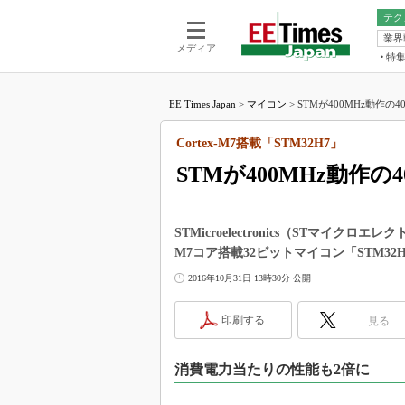
テク
業界
電池／エネル
ア
メディア
特
メ
福田昭の
LS
EE Times Japan
>
マイコン
>
STMが400MHz動作の40
福田昭の
マ
湯之上隆
Cortex-M7搭載「STM32H7」
FP
大山聡の
STMが400MHz動作
大原雄介
ック
リタイア
STMicroelectronics（STマイクロエ
学漂流記
M7コア搭載32ビットマイコン「STM3
世界を「
2016年10月31日 13時30分 公開
踊るバズワ
Buzzwo
印刷する
見る
この10
で起こる
消費電力当たりの性能も2倍に
製品分解