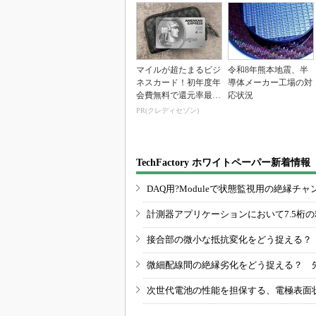
マイルが超たまるビジ
令和8年熊本地震、半
ネスカード！初年度年
導体メーカー工場の対
会費無料で還元率最大
応状況
1.125%
PR(クレディセゾン)
TechFactory ホワイトペーパー新着情報
DAQ用?Moduleで状態監視用の絶縁
計測器アプリケーションにおいて7.5桁
接合部の微小な抵抗変化をどう捉える？
微細配線間の絶縁劣化をどう捉える？ 
次世代電池の性能を担保する、電極表面