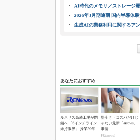
AI時代のメモリ／ストレージ覇
2026年3月期通期 国内半導体
生成AIの業務利用に関するアン
あなたにおすすめ
ルネサス高崎工場が閉
堅牢さ・コスパだけじ
鎖へ 「6インチライン
ゃない最新「arrows」
維持限界」 操業50年
事情
PR(arrows)