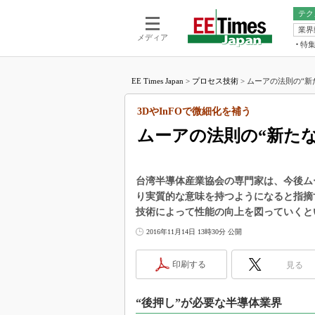
テク
業界
電池／エネル
ア
メディア
特
メ
福田昭の
LS
EE Times Japan
>
プロセス技術
>
ムーアの法則の“新た
福田昭の
マ
湯之上隆
3DやInFOで微細化を補う
FP
大山聡の
ムーアの法則の“新たな
大原雄介
ック
リタイア
台湾半導体産業協会の専門家は、今後ム
学漂流記
り実質的な意味を持つようになると指摘す
技術によって性能の向上を図っていくと
世界を「
2016年11月14日 13時30分 公開
踊るバズワ
Buzzwo
印刷する
見る
この10
で起こる
製品分解
“後押し”が必要な半導体業界