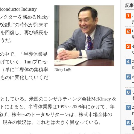
術を知る
記事
ctor Industry
エンジニア”が仕掛けた社内
念の180日
ィレクターを務めるNicky
の法則”の時代が到来す
ションは日本を救うのか
性を回復し、再び成長を
IoT通信
ようだ。
ナリスト「未来展望」
愛されないエンジニア」の
ューの中で、「半導体業界
行動論
げていく。1nmプロセ
、（単に半導体の集積率
Nicky Lu氏
なものに変化していくだ
ている。米国のコンサルティング会社McKinsey &
ポートによると、半導体業界は1995～2008年にかけて、年
を遂げ、株主へのトータルリターンは、株式市場全体の
、現在の状況は、これとは大きく異なっている。