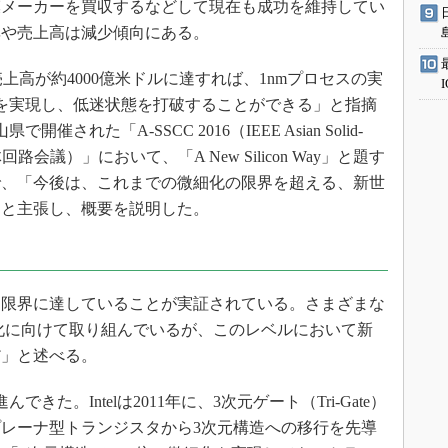
メーカーを買収するなどして現在も成功を維持してい
率や売上高は減少傾向にある。
高が約4000億米ドルに達すれば、1nmプロセスの実
を実現し、低迷状態を打破することができる」と指摘
催された「A-SSCC 2016（IEEE Asian Solid-
、アジア固体回路会議）」において、「A New Silicon Way」と題す
で、「今後は、これまでの微細化の限界を超える、新世
」と主張し、概要を説明した。
限界に達していることが実証されている。さまざまな
用化に向けて取り組んでいるが、このレベルにおいて新
だ」と述べる。
た。Intelは2011年に、3次元ゲート（Tri-Gate）
レーナ型トランジスタから3次元構造への移行を先導