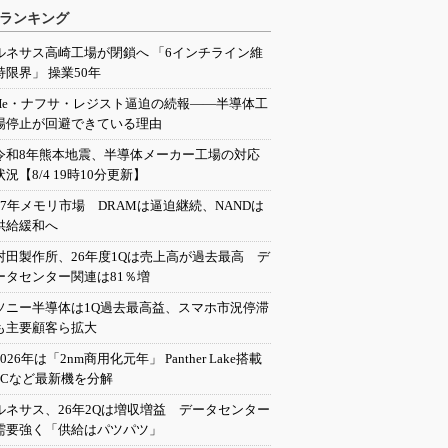
ランキング
ルネサス高崎工場が閉鎖へ 「6インチライン維
持限界」 操業50年
He・ナフサ・レジスト逼迫の続報――半導体工
場停止が回避できている理由
令和8年熊本地震、半導体メーカー工場の対応
状況【8/4 19時10分更新】
27年メモリ市場 DRAMは逼迫継続、NANDは
供給緩和へ
村田製作所、26年度1Qは売上高が過去最高 デ
ータセンター関連は81％増
ソニー半導体は1Q過去最高益、スマホ市況停滞
も主要顧客ら拡大
2026年は「2nm商用化元年」 Panther Lake搭載
PCなど最新機を分解
ルネサス、26年2Qは増収増益 データセンター
需要強く「供給はパツパツ」