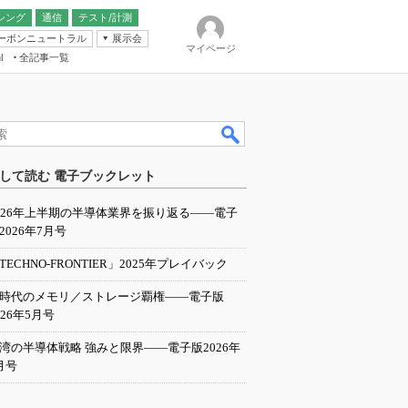
シング
通信
テスト/計測
ーボンニュートラル
展示会
マイページ
全記事一覧
l
ンピューティング
して読む 電子ブックレット
IER
026年上半期の半導体業界を振り返る――電子
2026年7月号
TECHNO-FRONTIER」2025年プレイバック
I時代のメモリ／ストレージ覇権――電子版
026年5月号
湾の半導体戦略 強みと限界――電子版2026年
月号