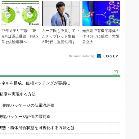
27年メモリ市場 DR
ムーア氏も予見してい
光反応で有機半導体の
AMは逼迫継続、NAN
たチップレット集積
作り分けに成功、大阪
Dは供給緩和へ
AI時代に重要性増す
公立大
Recommended by
PR
チャンネルを構成、位相マッチングが容易に
の精度を実現する方法
 先端パッケージの低電流評価
先端パッケージ評価の最前線
状態・粉体混合状態を可視化する方法とは