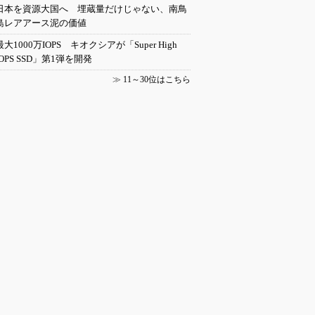
日本を資源大国へ 埋蔵量だけじゃない、南鳥
島レアアース泥の価値
最大1000万IOPS キオクシアが「Super High
IOPS SSD」第1弾を開発
≫
11～30位はこちら