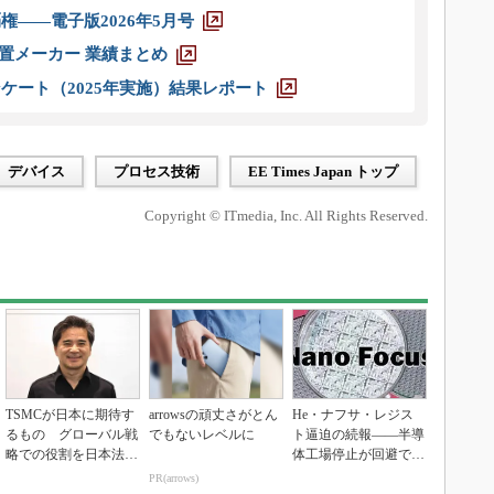
権――電子版2026年5月号
装置メーカー 業績まとめ
ケート（2025年実施）結果レポート
デバイス
プロセス技術
EE Times Japan トップ
Copyright © ITmedia, Inc. All Rights Reserved.
TSMCが日本に期待す
arrowsの頑丈さがとん
He・ナフサ・レジス
るもの グローバル戦
でもないレベルに
ト逼迫の続報――半導
略での役割を日本法人
体工場停止が回避でき
社長に聞く
ている理由
PR(arrows)