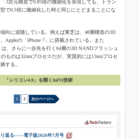
「3次元構造で0.85倍の微細化を実現しても、トラン
型で0.5倍に微細化した時と同じにとどまることにな
向に追随している。例えば東芝は、48層構造の3D
ppleの「iPhone 7」に搭載されている。また
ムスン電子）は、さらに一歩先を行く64層の3D NANDフラッシュ
のものは32nmプロセスだが、実質的には13nmプロセ
指摘する。
「シリコン4.0」を開くInFO技術
1
|
2
次のページへ
り返る――電子版2026年7月号