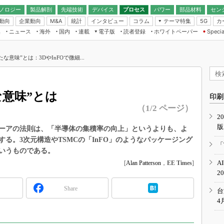
ノロジー
製品解剖
先端技術
デバイス
プロセス
パワー
部品材料
セン
動向
企業動向
統計
インタビュー
コラム
テーマ特集
カ
M&A
5G
ギー
ナログ
無線
集
ニュース
海外
国内
連載
電子版
読者登録
ホワイトペーパー
Specia
フィジカルAI
IoT・エッジコ
モリ
EXPO
Microchip情報
ストレージ通信
EE Times Japan×EDN Japan統合電
エッジAI
子版
I
SEMICON Japan
な意味”とは：3DやInFOで微細...
デバイス通信
パワーエレクトロニクス
電子ブックレット
イコン
CEATEC
のナノフォーカス
半導体後工程
GA
EdgeTech＋
業界スコープ
意味”とは
読者調査（EE Times Research）
印刷
TECHNO-FRONT
のエレ・組み込みプレイバ
（1/2 ページ）
カーボンニュートラル
2
人とくるま展
版
IoT
直前エンジニアの社会人大
ーアの法則は、「半導体の集積率の向上」というよりも、よ
る。3次元構造やTSMCの「InFO」のようなパッケージング
電源設計（EDN Japan）
「
いうものである。
数字」で回してみよう
エレクトロニクス入門（EDN
A
[
Alan Patterson
，
EE Times
]
Japan）
ード ～Behind the
2
rd
Share
年で起こったこと、次の10年
台
こと
4
で探るアジアの新トレンド