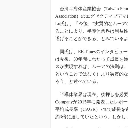
光伝送技
台湾半導体産業協会（Taiwan Semicondu
“異端児
改革、執
Association）のエグゼクティブデ
Lu氏は、「今後、“実質的なムーア
イノベー
ることにより、半導体業界は利益
JASA発
遂げることができる」とみている
IHSア
「英語に
同氏は、EE Timesのインタビ
ための新
は今後、30年間にわたって成長を遂
スが実現すれば、ムーアの法則は
ということではなく）より実質的
ろう」と述べている。
半導体業界は現在、後押しを必要とし
Companyが2015年に発表したレ
平均成長率（CAGR）7％で成長
約3倍に達していたという。しかし