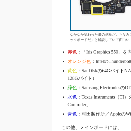
なかなか変わった形の基板だ。ちなみに、
ックボードだ」と解説していて面白い（クリ
赤色
：「Iris Graphics 550
オレンジ色
：IntelのThunder
黄色
：SanDiskの64Gバ
128Gバイト）
緑色
：Samsung Electron
水色
：Texas Instruments（
Controller」
青色
：村田製作所／AppleのWi
この他、メインボードには、