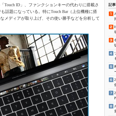
術を知る
Touch ID」、ファンクションキーの代わりに搭載さ
記事
エンジニア”が仕掛けた社内
とでも話題になっている。特にTouch Bar（上位機種に搭
念の180日
まなメディアが取り上げ、その使い勝手などを分析して
ションは日本を救うのか
IoT通信
ナリスト「未来展望」
愛されないエンジニア」の
行動論