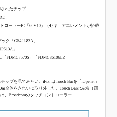
と刻印されたチップ
0MRD」
のNFCコントローラーIC「66V10」（セキュアエレメントが搭載
ーデック「CS42L83A」
P513A」
rのPMIC「FDMC7570S」「FDMC86106LZ」
プを見てみたい。iFixitはTouch Barを「iOpener」
Bar全体をきれいに取り外した。Touch Barの左端（画
、Broadcomのタッチコントローラー