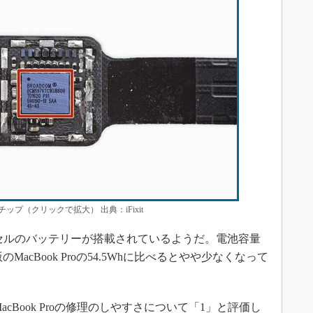
mのチップ（クリックで拡大） 出典：iFixit
Proには5セルのバッテリーが搭載されているようだ。電池容量
MacBook Proの54.5Whに比べるとやや少なくなって
ンのMacBook Proの修理のしやすさについて「1」と評価し