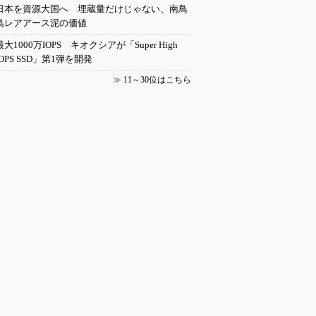
日本を資源大国へ 埋蔵量だけじゃない、南鳥
島レアアース泥の価値
最大1000万IOPS キオクシアが「Super High
IOPS SSD」第1弾を開発
≫
11～30位はこちら