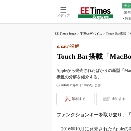
テク
業界
電池／エネル
ア
メディア
特
メ
福田昭の
LS
EE Times Japan
>
半導体デバイス
>
Touch Bar搭載「
福田昭の
マ
湯之上隆
iFixitが分解
FP
大山聡の
Touch Bar搭載「MacB
大原雄介
ック
Appleから発売されたばかりの新型「MacBo
リタイア
機種の分解を紹介する。
学漂流記
2016年12月07日 15時30分 公開
世界を「
踊るバズワ
印刷する
通知する
Buzzwo
この10
ファンクションキーを取り去り、「To
で起こる
製品分解
2016年10月に発売されたAppleの新型