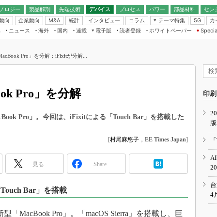
ノロジー
製品解剖
先端技術
デバイス
プロセス
パワー
部品材料
セン
動向
企業動向
統計
インタビュー
コラム
テーマ特集
カ
M&A
5G
ギー
ナログ
無線
集
ニュース
海外
国内
連載
電子版
読者登録
ホワイトペーパー
Specia
フィジカルAI
IoT・エッジコ
モリ
EXPO
Microchip情報
ストレージ通信
EE Times Japan×EDN Japan統合電
エッジAI
子版
I
SEMICON Japan
MacBook Pro」を分解：iFixitが分解...
デバイス通信
パワーエレクトロニクス
電子ブックレット
イコン
CEATEC
のナノフォーカス
半導体後工程
GA
EdgeTech＋
業界スコープ
ook Pro」を分解
読者調査（EE Times Research）
印刷
TECHNO-FRONT
のエレ・組み込みプレイバ
カーボンニュートラル
2
人とくるま展
ok Pro」。今回は、iFixitによる「Touch Bar」を搭載した
版
IoT
直前エンジニアの社会人大
電源設計（EDN Japan）
[
村尾麻悠子
，
EE Times Japan
]
「
数字」で回してみよう
エレクトロニクス入門（EDN
A
Japan）
ード ～Behind the
見る
Share
2
rd
年で起こったこと、次の10年
台
uch Bar」を搭載
こと
4
で探るアジアの新トレンド
「MacBook Pro」。「macOS Sierra」を搭載し、巨