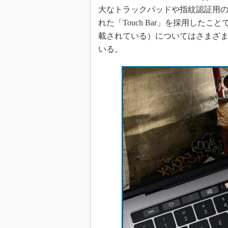
光伝送技
大なトラックパッドや指紋認証用の「
“異端児
れた「Touch Bar」を採用したこ
改革、執
載されている）についてはさまざ
イノベー
いる。
JASA発
IHSア
「英語に
ための新