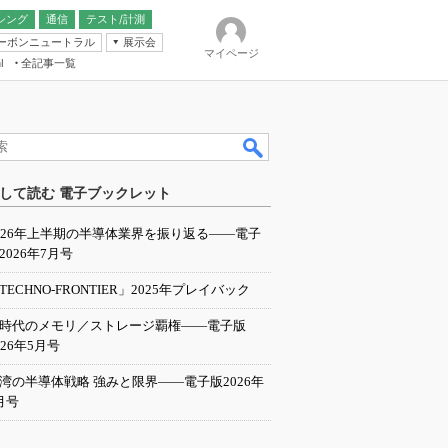
シング
通信
テスト/計測
ーボンニュートラル
展示会
マイページ
全記事一覧
l
ンピューティング
して読む 電子ブックレット
IER
026年上半期の半導体業界を振り返る――電子
2026年7月号
TECHNO-FRONTIER」2025年プレイバック
I時代のメモリ／ストレージ覇権――電子版
026年5月号
湾の半導体戦略 強みと限界――電子版2026年
月号