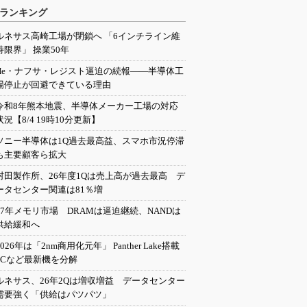
ランキング
ルネサス高崎工場が閉鎖へ 「6インチライン維
持限界」 操業50年
He・ナフサ・レジスト逼迫の続報――半導体工
場停止が回避できている理由
令和8年熊本地震、半導体メーカー工場の対応
状況【8/4 19時10分更新】
ソニー半導体は1Q過去最高益、スマホ市況停滞
も主要顧客ら拡大
村田製作所、26年度1Qは売上高が過去最高 デ
ータセンター関連は81％増
27年メモリ市場 DRAMは逼迫継続、NANDは
供給緩和へ
2026年は「2nm商用化元年」 Panther Lake搭載
PCなど最新機を分解
ルネサス、26年2Qは増収増益 データセンター
需要強く「供給はパツパツ」