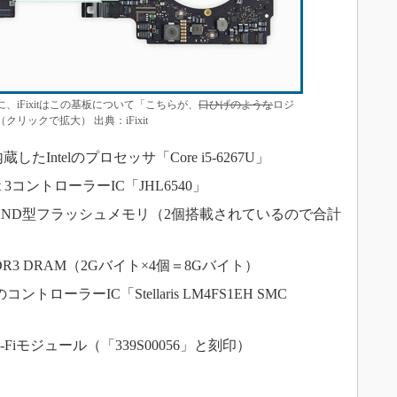
iFixitはこの基板について「こちらが、
口ひげのような
ロジ
ックで拡大） 出典：iFixit
」を内蔵したIntelのプロセッサ「Core i5-6267U」
bolt 3コントローラーIC「JHL6540」
イトNAND型フラッシュメモリ（2個搭載されているので合計
icsのDDR3 DRAM（2Gバイト×4個＝8Gバイト）
TI）のコントローラーIC「Stellaris LM4FS1EH SMC
-Fiモジュール（「339S00056」と刻印）