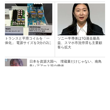
トランスと平滑コイルを「一
ソニー半導体は1Q過去最高
体化」 電源サイズを3分の2に
益、スマホ市況停滞も主要顧
客ら拡大
日本を資源大国へ 埋蔵量だけじゃない、南鳥
島レアアース泥の価値
三菱電機、第5世代SiC MOSFETの核 オン抵
抗25％減の独自構造