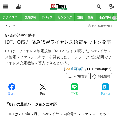
テクノロジー
先端技術
デバイス
センシング
通信
無線
部品/材料
ニュース
2016年12月21日
87％の効率で動作
IDT、Qi認証済み15Wワイヤレス給電キットを発表
IDTは、ワイヤレス給電規格「Qi 1.2.2」に対応した15Wワイヤレ
ス給電レファレンスキットを発表した。エンジニアは短期間でワ
イヤレス充電機能を導入できるという。
[
庄司智昭
，EE Times Japan]
PC用表示
関連情報
Share
Post
LINE
Hatena
「Qi」の最新バージョンに対応
IDTは2016年12月、15Wワイヤレス給電のレファレンスキット