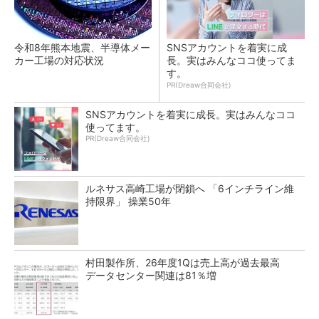
令和8年熊本地震、半導体メー
SNSアカウントを着実に成
カー工場の対応状況
長。実はみんなココ使ってま
す。
PR(Dreaw合同会社)
SNSアカウントを着実に成長。実はみんなココ
使ってます。
PR(Dreaw合同会社)
ルネサス高崎工場が閉鎖へ 「6インチライン維
持限界」 操業50年
村田製作所、26年度1Qは売上高が過去最高
データセンター関連は81％増