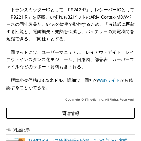
トランスミッターICとして「P9242-R」、レシーバーICとして
「P9221-R」を搭載。いずれも32ビットのARM Cortex-M0がベ
ースの同社製品だ。87％の効率で動作するため、「有線式に匹敵
する性能と、電飾損失・発熱を低減し、バッテリーの充電時間を
短縮できる」（同社）とする。
同キットには、ユーザーマニュアル、レイアウトガイド、レイ
アウトインスタンス化モジュール、回路図、部品表、ガーバーフ
ァイルなどのサポート資料も含まれる。
標準小売価格は325米ドル。詳細は、同社の
Webサイト
から確
認することができる。
Copyright © ITmedia, Inc. All Rights Reserved.
関連情報
関連記事
15Wワイヤレス給電仕様が公開、2つの新たな方式