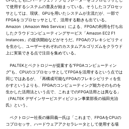
CPUとともにハードウェアアクセラレーターをコプロセッサとし
て使用するシステムの普及が始まっている。そうしたコプロセッ
サとしては、現状、GPUを用いたシステムが主流だが、一部で
FPGAをコプロセッサとして、活用する動きも出ている。
Amazon（Amazon Web Service）による、FPGAの利用を打ち出
したクラウドコンピューティングサービス「Amazon EC2 F1
Instances」の提供開始などがそうだ。FPGAのフレキシビリティ
を生かし、ユーザーそれぞれのカスタムアルゴリズムをクラウド
上に実装できる点で注目を集めている。
PALTEKとベクトロジーが提案する“FPGAコンピューティン
グ”も、CPUのコプロセッサとしてFPGAを活用するという点では
同じではあるが、「再構成可能なFPGAのフレキシビリティを生
かすというよりも、FPGAのコンピューティング能力そのものを
生かした活用法という点で、これまでのFPGA活用とは異なる」
（PALTEK デザインサービスディビジョン事業部長の福田光治
氏）という。
ベクトロジー社長の篠田義一氏は「これまで、FPGAをCPUの
コプロセッサ、ハードウェアアクセラレータとして使用する場