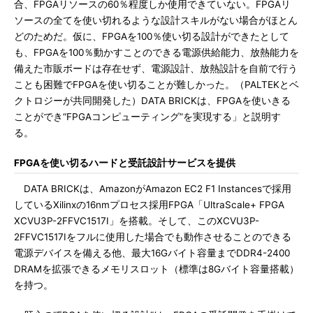
合、FPGAリソースの60％程度しか使用できていない。FPGAリ
ソースの全てを使い切れるような設計スキルがない場合がほとん
どのためだ。仮に、FPGAを100％使い切る設計ができたとして
も、FPGAを100％動かすことのできる電源供給能力、放熱能力を
備えた市販ボードは存在せず、電源設計、放熱設計を自前で行う
ことも困難でFPGAを使い切ることが難しかった。（PALTEKとベ
クトロジーが共同開発した）DATA BRICKは、FPGAを使いきる
ことができ“FPGAコンピューティング”を実現する」と説明す
る。
FPGAを使い切るハードと受託設計サービスを提供
DATA BRICKは、AmazonがAmazon EC2 F1 Instancesで採用
しているXilinxの16nmプロセス採用FPGA「UltraScale+ FPGA
XCVU3P-2FFVC1517I」を搭載。そして、このXCVU3P-
2FFVC1517Iをフルに使用した場合でも動作させることのできる
電源デバイスを備える他、最大16Gバイト容量までDDR4-2400
DRAMを拡張できるメモリスロット（標準は8Gバイト容量搭載）
を持つ。