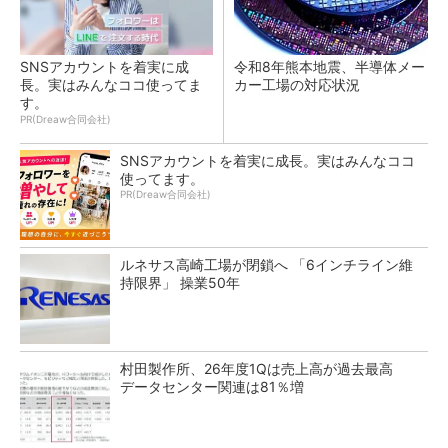
SNSアカウントを着実に成
令和8年熊本地震、半導体メー
長。実はみんなココ使ってま
カー工場の対応状況
す。
PR(Dreaw合同会社)
SNSアカウントを着実に成長。実はみんなココ
使ってます。
PR(Dreaw合同会社)
ルネサス高崎工場が閉鎖へ 「6インチライン維
持限界」 操業50年
村田製作所、26年度1Qは売上高が過去最高
データセンター関連は81％増