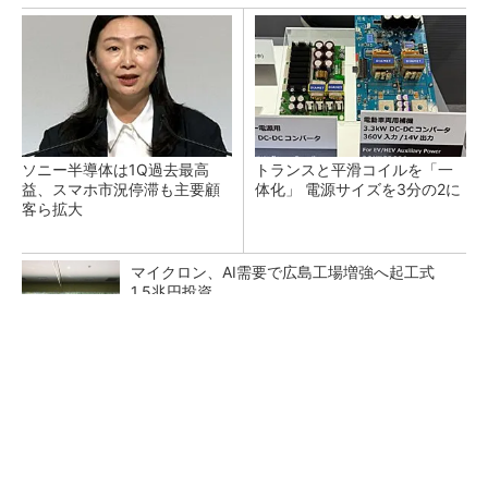
ソニー半導体は1Q過去最高
トランスと平滑コイルを「一
益、スマホ市況停滞も主要顧
体化」 電源サイズを3分の2に
客ら拡大
マイクロン、AI需要で広島工場増強へ起工式
1.5兆円投資
He・ナフサ・レジスト逼迫の続報――半導体工
場停止が回避できている理由