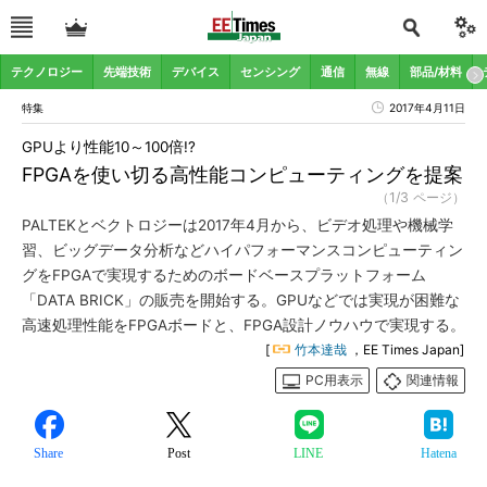
テクノロジー
先端技術
デバイス
センシング
通信
無線
部品/材料
特集
2017年4月11日
GPUより性能10～100倍!?
FPGAを使い切る高性能コンピューティングを提案
（1/3 ページ）
PALTEKとベクトロジーは2017年4月から、ビデオ処理や機械学
習、ビッグデータ分析などハイパフォーマンスコンピューティン
グをFPGAで実現するためのボードベースプラットフォーム
「DATA BRICK」の販売を開始する。GPUなどでは実現が困難な
高速処理性能をFPGAボードと、FPGA設計ノウハウで実現する。
[
竹本達哉
，EE Times Japan]
PC用表示
関連情報
Share
Post
LINE
Hatena