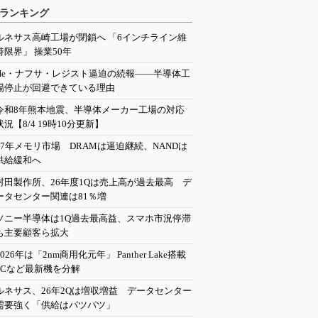
ランキング
ルネサス高崎工場が閉鎖へ 「6インチライン維
持限界」 操業50年
He・ナフサ・レジスト逼迫の続報――半導体工
場停止が回避できている理由
令和8年熊本地震、半導体メーカー工場の対応
状況【8/4 19時10分更新】
27年メモリ市場 DRAMは逼迫継続、NANDは
供給緩和へ
村田製作所、26年度1Qは売上高が過去最高 デ
ータセンター関連は81％増
ソニー半導体は1Q過去最高益、スマホ市況停滞
も主要顧客ら拡大
2026年は「2nm商用化元年」 Panther Lake搭載
PCなど最新機を分解
ルネサス、26年2Qは増収増益 データセンター
需要強く「供給はパツパツ」