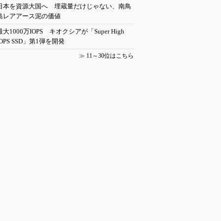
日本を資源大国へ 埋蔵量だけじゃない、南鳥
島レアアース泥の価値
最大1000万IOPS キオクシアが「Super High
IOPS SSD」第1弾を開発
≫
11～30位はこちら