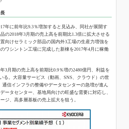
ラ
成長
7年に前年比9.3％増加すると見込み、同社が展開す
の2018年3月期の売上高を前期比1.3倍に拡大させる
置向けセラミック部品の国内外3工場の生産力増強を
のワシントン工場に完成した新棟を2017年4月に稼働
3月期の売上高を前期比0.9％増の2480億円、利益を
んでいる。大容量サービス（動画、SNS、クラウド）の世
い、通信インフラの整備やデータセンターの急増が進ん
、データセンター、基地局向けの旺盛な需要に対応し、
ケージ、高多層基板の売上拡大を狙う。