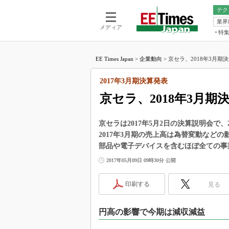
テク
業界
電池／エネル
ア
メディア
特
メ
福田昭の
LS
EE Times Japan
>
企業動向
>
京セラ、2018年3月期決
福田昭の
マ
湯之上隆
2017年3月期決算発表
FP
大山聡の
京セラ、2018年3月
大原雄介
ック
京セラは2017年5月2日の決算説明会で、
リタイア
2017年3月期の売上高は為替変動などの
学漂流記
部品や電子デバイスを含むほぼ全ての事
世界を「
2017年05月09日 09時30分 公開
踊るバズワ
Buzzwo
印刷する
見る
この10
で起こる
円高の影響で今期は減収減益
製品分解