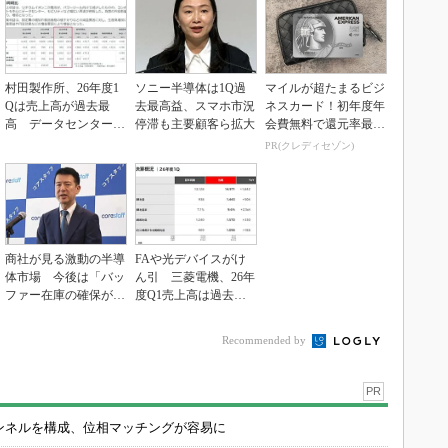
村田製作所、26年度1
ソニー半導体は1Q過
マイルが超たまるビジ
Qは売上高が過去最
去最高益、スマホ市況
ネスカード！初年度年
高 データセンター関
停滞も主要顧客ら拡大
会費無料で還元率最大
連は81％増
1.125%
PR(クレディセゾン)
商社が見る激動の半導
FAや光デバイスがけ
体市場 今後は「バッ
ん引 三菱電機、26年
ファー在庫の確保が重
度Q1売上高は過去最
要に」
高
Recommended by
PR
チャンネルを構成、位相マッチングが容易に