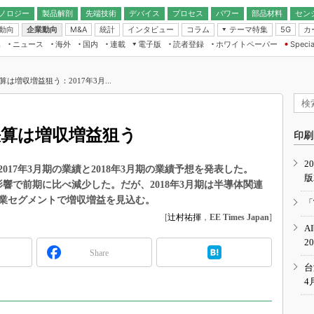
ノロジー
製品解剖
先端技術
デバイス
プロセス
パワー
部品材料
セン
動向
企業動向
統計
インタビュー
コラム
テーマ特集
カ
M&A
5G
ギー
ナログ
無線
集
ニュース
海外
国内
連載
電子版
読者登録
ホワイトペーパー
Specia
フィジカルAI
IoT・エッジコ
モリ
EXPO
Microchip情報
ストレージ通信
EE Times Japan×EDN Japan統合電
エッジAI
子版
I
SEMICON Japan
算は増収増益狙う：2017年3月...
デバイス通信
パワーエレクトロニクス
電子ブックレット
イコン
CEATEC
のナノフォーカス
半導体後工程
GA
EdgeTech＋
業界スコープ
期決算は増収増益狙う
読者調査（EE Times Research）
印刷
TECHNO-FRONT
のエレ・組み込みプレイバ
カーボンニュートラル
2
人とくるま展
2017年3月期の業績と2018年3月期の業績予想を発表した。
版
IoT
直前エンジニアの社会人大
影響で前期に比べ減少した。だが、2018年3月期は半導体関連
電源設計（EDN Japan）
業セグメントで増収増益を見込む。
「
数字」で回してみよう
[
辻村祐揮
，
EE Times Japan
]
エレクトロニクス入門（EDN
A
Japan）
ード ～Behind the
2
rd
Share
年で起こったこと、次の10年
台
こと
4
で探るアジアの新トレンド