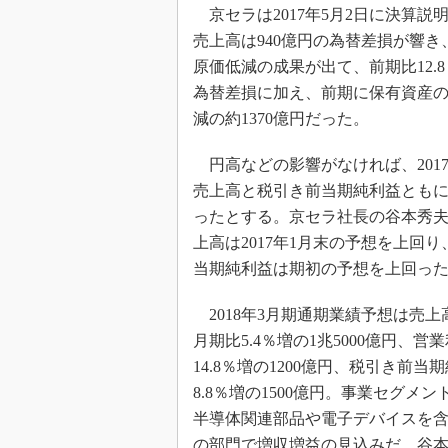
光伝送技
京セラは2017年5月2日に決算説
“異端児
売上高は940億円の為替差損が響き、
改革、執
原価低減の成果が出て、前期比12.8
イノベー
為替差損に加え、前期に保有資産の売
JASA発
減の約1370億円だった。
IHSア
円高などの影響がなければ、2017
「英語に
売上高と税引き前当期純利益とも
ための新
ったとする。京セラ社長の谷本秀
上高は2017年1月末の予想を上回
当期純利益は期初の予想を上回っ
2018年3月期通期業績予想は売上高
月期比5.4％増の1兆5000億円、営
14.8％増の1200億円、税引き前当
8.8％増の1500億円。事業セグメ
半導体関連部品や電子デバイスを
の部門で増収増益の見込みだ。谷本氏