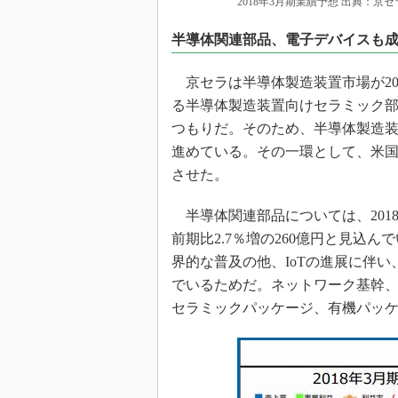
2018年3月期業績予想 出典：京セ
半導体関連部品、電子デバイスも
京セラは半導体製造装置市場が201
る半導体製造装置向けセラミック部品
つもりだ。そのため、半導体製造装
進めている。その一環として、米国
させた。
半導体関連部品については、2018年
前期比2.7％増の260億円と見込
界的な普及の他、IoTの進展に伴
でいるためだ。ネットワーク基幹
セラミックパッケージ、有機パッ