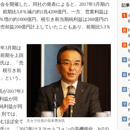
術を知る
明会を開催した。同社の発表によると、2017年3月期の
記事
エンジニア”が仕掛けた社内
前期比3.8％減の約1兆4200億円。一方、営業利益は
念の180日
％増の約1000億円。税引き前当期純利益は260億円の
ションは日本を救うのか
却益200億円計上していたこともあり、前期比5.3％
IoT通信
ナリスト「未来展望」
年3月期は
愛されないエンジニア」の
に前期を上回
行動論
夫氏は、「売
り、税引き前
た」という。
が2017年3
業利益が同
期純利益が同
ント別では、
京セラ社長の谷本秀夫氏
含むほぼ全て
は、「2017年はスマートフォンの高機能化、IoTの