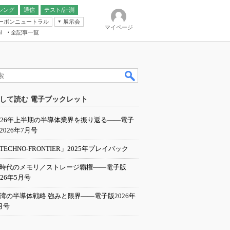
シング
通信
テスト/計測
ーボンニュートラル
展示会
マイページ
全記事一覧
l
ンピューティング
して読む 電子ブックレット
IER
026年上半期の半導体業界を振り返る――電子
2026年7月号
TECHNO-FRONTIER」2025年プレイバック
I時代のメモリ／ストレージ覇権――電子版
026年5月号
湾の半導体戦略 強みと限界――電子版2026年
月号