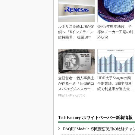
ルネサス高崎工場が閉
令和8年熊本地震、半
鎖へ 「6インチライン
導体メーカー工場の対
維持限界」 操業50年
応状況
全経営者・個人事業主
HDD大手Seagateの四
が作るべき「圧倒的コ
半期業績、3四半期連
スパのビジネスカー
続で利益率が過去最高
ド」
を更新
PR(クレディセゾン)
TechFactory ホワイトペーパー新着情報
DAQ用?Moduleで状態監視用の絶縁