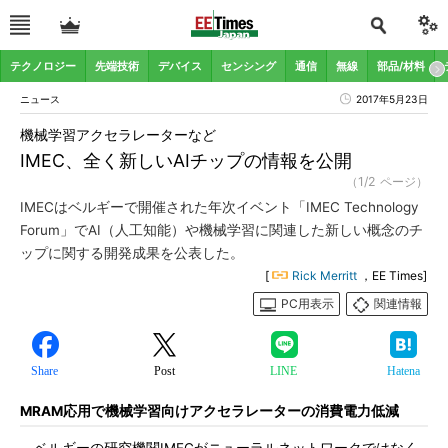
テクノロジー
先端技術
デバイス
センシング
通信
無線
部品/材料
ニュース
2017年5月23日
機械学習アクセラレーターなど
IMEC、全く新しいAIチップの情報を公開
（1/2 ページ）
IMECはベルギーで開催された年次イベント「IMEC Technology
Forum」でAI（人工知能）や機械学習に関連した新しい概念のチ
ップに関する開発成果を公表した。
[
Rick Merritt
，EE Times]
PC用表示
関連情報
Share
Post
LINE
Hatena
MRAM応用で機械学習向けアクセラレーターの消費電力低減