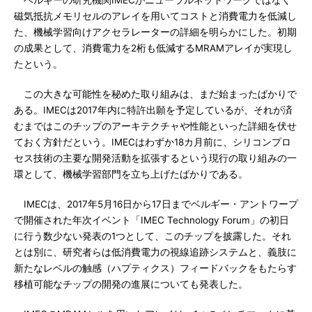
ベルギーの研究機関IMECがニューラルネットワークではなく
磁気抵抗メモリセルのアレイを用いてコストと消費電力を低減し
た、機械学習向けアクセラレーターの詳細を明らかにした。初期
の成果として、消費電力を2桁も低減するMRAMアレイが実現し
たという。
この大きな可能性を秘めた取り組みは、まだ始まったばかりで
ある。IMECは2017年内に特許出願を予定しているが、それが済
むまではこのチップのアーキテクチャや性能といった詳細を伏せ
ておく方針だという。IMECはわずか18カ月前に、シリコンプロ
セス技術の主要な開発活動を拡張するという現行の取り組みの一
環として、機械学習部門を立ち上げたばかりである。
IMECは、2017年5月16日から17日までベルギー・アントワープ
で開催された年次イベント「IMEC Technology Forum」の初日
に行う数少ない発表の1つとして、このチップを披露した。それ
とは別に、研究者らは低消費電力の視線追跡システムと、義肢に
新たなレベルの触感（ハプティクス）フィードバックをもたらす
移植可能なチップの開発の進展についても発表した。