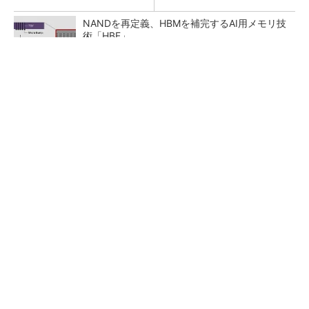
NANDを再定義、HBMを補完するAI用メモリ技
術「HBF」
中国最大のDRAMメーカーCXMTがIPOへ 増
産とHBM開発で存在感
He・ナフサ・レジスト逼迫の続報――半導体工
場停止が回避できている理由