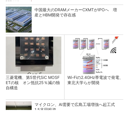
中国最大のDRAMメーカーCXMTがIPOへ 増
産とHBM開発で存在感
三菱電機、第5世代SiC MOSF
Wi-Fiの2.4GHz帯電波で発電、
ETの核 オン抵抗25％減の独
東北大学らが開発
自構造
マイクロン、AI需要で広島工場増強へ起工式
1.5兆円投資