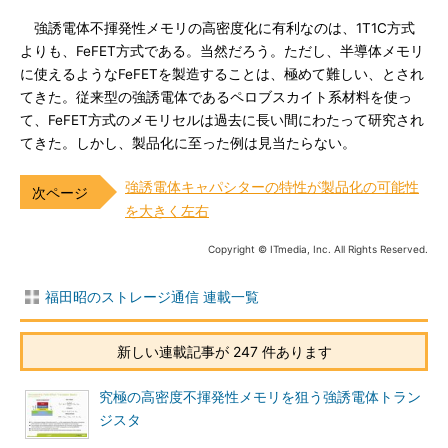
強誘電体不揮発性メモリの高密度化に有利なのは、1T1C方式
よりも、FeFET方式である。当然だろう。ただし、半導体メモリ
に使えるようなFeFETを製造することは、極めて難しい、とされ
てきた。従来型の強誘電体であるペロブスカイト系材料を使っ
て、FeFET方式のメモリセルは過去に長い間にわたって研究され
てきた。しかし、製品化に至った例は見当たらない。
強誘電体キャパシターの特性が製品化の可能性
を大きく左右
Copyright © ITmedia, Inc. All Rights Reserved.
福田昭のストレージ通信 連載一覧
新しい連載記事が 247 件あります
究極の高密度不揮発性メモリを狙う強誘電体トラン
ジスタ