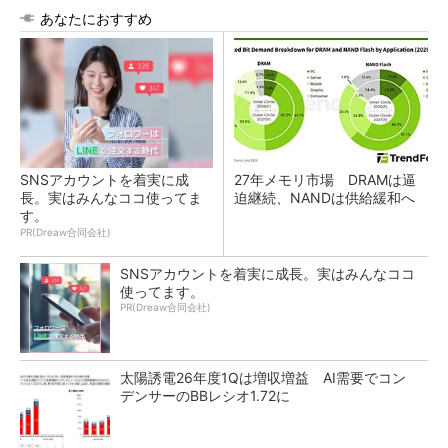
あなたにおすすめ
SNSアカウントを着実に成
27年メモリ市場 DRAMは逼
長。実はみんなココ使ってま
迫継続、NANDは供給緩和へ
す。
PR(Dreaw合同会社)
SNSアカウントを着実に成長。実はみんなココ
使ってます。
PR(Dreaw合同会社)
太陽誘電26年度1Qは増収増益 AI需要でコン
デンサーのBBレシオ1.72に