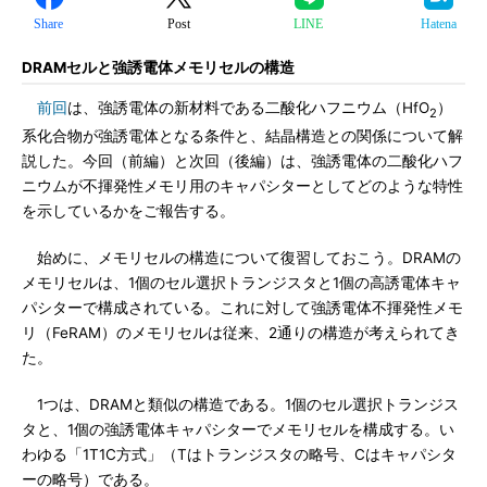
Share
Post
LINE
Hatena
DRAMセルと強誘電体メモリセルの構造
前回
は、強誘電体の新材料である二酸化ハフニウム（HfO
）
2
系化合物が強誘電体となる条件と、結晶構造との関係について解
説した。今回（前編）と次回（後編）は、強誘電体の二酸化ハフ
ニウムが不揮発性メモリ用のキャパシターとしてどのような特性
を示しているかをご報告する。
始めに、メモリセルの構造について復習しておこう。DRAMの
メモリセルは、1個のセル選択トランジスタと1個の高誘電体キャ
パシターで構成されている。これに対して強誘電体不揮発性メモ
リ（FeRAM）のメモリセルは従来、2通りの構造が考えられてき
た。
1つは、DRAMと類似の構造である。1個のセル選択トランジス
タと、1個の強誘電体キャパシターでメモリセルを構成する。い
わゆる「1T1C方式」（Tはトランジスタの略号、Cはキャパシタ
ーの略号）である。