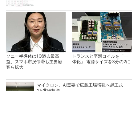
ソニー半導体は1Q過去最高
トランスと平滑コイルを「一
益、スマホ市況停滞も主要顧
体化」 電源サイズを3分の2に
客ら拡大
マイクロン、AI需要で広島工場増強へ起工式
1.5兆円投資
He・ナフサ・レジスト逼迫の続報――半導体工
場停止が回避できている理由