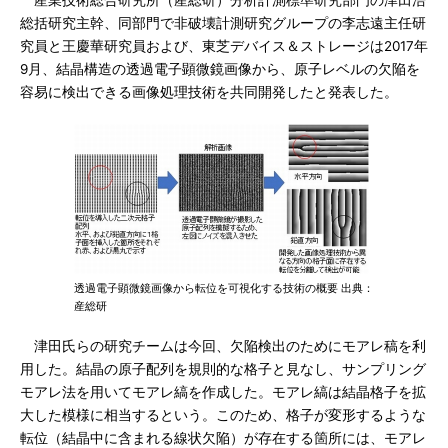
産業技術総合研究所（産総研）分析計測標準研究部門の津田浩
総括研究主幹、同部門で非破壊計測研究グループの李志遠主任研
究員と王慶華研究員および、東芝デバイス＆ストレージは2017年
9月、結晶構造の透過電子顕微鏡画像から、原子レベルの欠陥を
容易に検出できる画像処理技術を共同開発したと発表した。
透過電子顕微鏡画像から転位を可視化する技術の概要 出典：
産総研
津田氏らの研究チームは今回、欠陥検出のためにモアレ稿を利
用した。結晶の原子配列を規則的な格子と見なし、サンプリング
モアレ法を用いてモアレ縞を作成した。モアレ縞は結晶格子を拡
大した模様に相当するという。このため、格子が変形するような
転位（結晶中に含まれる線状欠陥）が存在する箇所には、モアレ