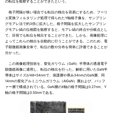
の転位を観察することができたという。
格子間隔が狭い場合でも転位の検出を容易にするため、フーリ
エ変換フィルタリング処理で得られたY軸格子像を、サンプリン
グモアレ法で約3倍に拡大した。格子間隔を拡大したサンプリン
グモアレ縞の位相図を観察すると、モアレ縞の終点や分岐点とし
て、目視でも転位を検出することができた。しかも、画像処理に
よってこれらの検出を自動的に行うことができる。このため、電
子顕微鏡画像全体で、転位の数や分布を簡単に評価できることが
分かった。
この画像処理技術を、窒化ガリウム（GaN）半導体の透過電子
顕微鏡画像に適用し、転位の検出を行った。解析に用いたGaN半
導体はサイズが48×54nmで、保護層や厚み34nmのGaN層、同
14nmの窒化アルミニウムガリウム（AlGaN）層および、バッフ
ァー層で構成されている。GaN層のX軸の格子間隔は0.27nm、Y
軸の格子間隔は0.50nmである。