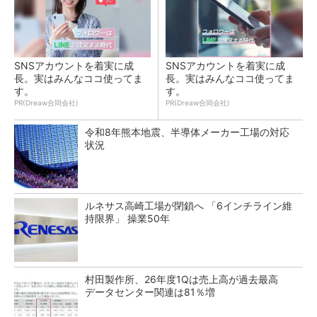
SNSアカウントを着実に成
SNSアカウントを着実に成
長。実はみんなココ使ってま
長。実はみんなココ使ってま
す。
す。
PR(Dreaw合同会社)
PR(Dreaw合同会社)
令和8年熊本地震、半導体メーカー工場の対応
状況
ルネサス高崎工場が閉鎖へ 「6インチライン維
持限界」 操業50年
村田製作所、26年度1Qは売上高が過去最高
データセンター関連は81％増