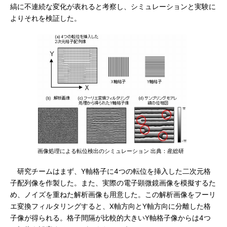
縞に不連続な変化が表れると考察し、シミュレーションと実験に
よりそれを検証した。
画像処理による転位検出のシミュレーション 出典：産総研
研究チームはまず、Y軸格子に4つの転位を挿入した二次元格
子配列像を作製した。また、実際の電子顕微鏡画像を模擬するた
め、ノイズを重ねた解析画像も用意した。この解析画像をフーリ
エ変換フィルタリングすると、X軸方向とY軸方向に分離した格
子像が得られる。格子間隔が比較的大きいY軸格子像からは4つ