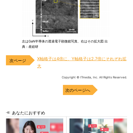
左はGaN半導体の透過電子顕微鏡写真、右はその拡大図 出
典：産総研
X軸格子は4倍に、Y軸格子は2.7倍にそれぞれ拡
大
Copyright © ITmedia, Inc. All Rights Reserved.
次のページへ
あなたにおすすめ