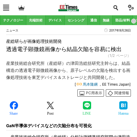
テクノロジー
先端技術
デバイス
センシング
通信
無線
部品/材料
ニュース
2017年9月26日
産総研らが画像処理技術開発
透過電子顕微鏡画像から結晶欠陥を容易に検出
（1/2 ページ）
産業技術総合研究所（産総研）の津田浩総括研究主幹らは、結晶
構造の透過電子顕微鏡画像から、原子レベルの欠陥を検出する画
像処理技術を東芝デバイス＆ストレージと共同開発した。
[
馬本隆綱
，EE Times Japan]
PC用表示
関連情報
Share
Post
LINE
Hatena
GaN半導体デバイスなどの欠陥分布を可視化