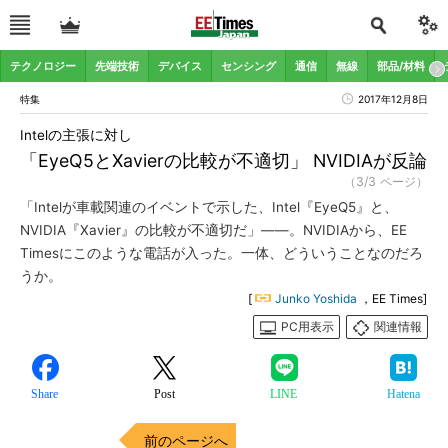
テクノロジー
先端技術
デバイス
センシング
通信
無線
部品/材料
特集
2017年12月8日
Intelの主張に対し
「EyeQ5とXavierの比較が不適切」 NVIDIAが反論
（3/3 ページ）
「Intelが車載関連のイベントで示した、Intel『EyeQ5』と、
NVIDIA『Xavier』の比較が不適切だ」――。NVIDIAから、EE
Timesにこのような電話が入った。一体、どういうことなのだろ
うか。
[
Junko Yoshida
，EE Times]
PC用表示
関連情報
Share
Post
LINE
Hatena
前のページへ