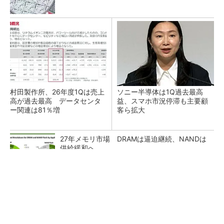
村田製作所、26年度1Qは売上
ソニー半導体は1Q過去最高
高が過去最高 データセンタ
益、スマホ市況停滞も主要顧
ー関連は81％増
客ら拡大
27年メモリ市場 DRAMは逼迫継続、NANDは
供給緩和へ
マイクロン、AI需要で広島工場増強へ起工式
1.5兆円投資