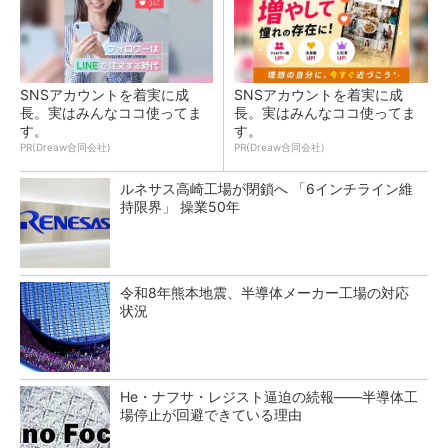
SNSアカウントを着実に成
SNSアカウントを着実に成
長。実はみんなココ使ってま
長。実はみんなココ使ってま
す。
す。
PR(Dreaw合同会社)
PR(Dreaw合同会社)
ルネサス高崎工場が閉鎖へ 「6インチライン維
持限界」 操業50年
令和8年熊本地震、半導体メーカー工場の対応
状況
He・ナフサ・レジスト逼迫の続報――半導体工
場停止が回避できている理由