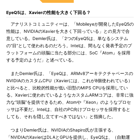
EyeQ5は、Xavierの性能を大きく下回る？
アナリストコミュニティーは、「Mobileyeが開発したEyeQ5の
性能は、NVIDIAのXavierを大きく下回っている」との見方で合
意している。Demler氏は、「2つのEyeQ5は、単なるシステム
の“目”として使われるのだろう。Intelは、間もなく発表予定のプ
ラットフォームの頭脳に当たる部分には、SoC『Atom』を採用
する予定のようだ」と述べている。
またDemler氏は、「EyeQは、ARMv8アーキテクチャベースの
NVIDIAのカスタムCPU（Xavierには、これが8個使われている）
と比べると、比較的性能が低い旧型のMIPS CPUを採用してい
る。Xavierに使われているようなカスタムARMコアは、非常に強
力な“頭脳”を提供できるため、Atomや『Xeon』のようなプロセ
ッサは不要だ。Intelは、自社のPC向けプロセッサを採用すると
しても、それを隠し立てすべきではない」と指摘した。
つまりDemler氏は、NVIDIAのShapiro氏が主張する、
「NVIDIAのXavierはDLAとGPUを提供し、EyeQ5は、（自動運