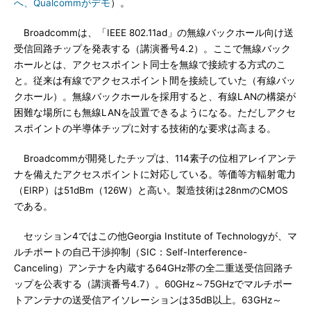
へ、Qualcommがデモ
）。
Broadcommは、「IEEE 802.11ad」の無線バックホール向け送
受信回路チップを発表する（講演番号4.2）。ここで無線バック
ホールとは、アクセスポイント同士を無線で接続する方式のこ
と。従来は有線でアクセスポイント間を接続していた（有線バッ
クホール）。無線バックホールを採用すると、有線LANの構築が
困難な場所にも無線LANを設置できるようになる。ただしアクセ
スポイントの半導体チップに対する技術的な要求は高まる。
Broadcommが開発したチップは、114素子の位相アレイアンテ
ナを備えたアクセスポイントに対応している。等価等方輻射電力
（EIRP）は51dBm（126W）と高い。製造技術は28nmのCMOS
である。
セッション4ではこの他Georgia Institute of Technologyが、マ
ルチポートの自己干渉抑制（SIC：Self-Interference-
Canceling）アンテナを内蔵する64GHz帯の全二重送受信回路チ
ップを公表する（講演番号4.7）。60GHz～75GHzでマルチポー
トアンテナの送受信アイソレーションは35dB以上。63GHz～