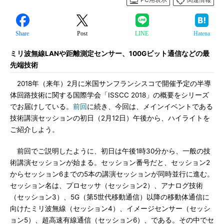
Share
Post
LINE
Hatena
ミリ波無線LANや距離測定センサー、100Gビット通信などの最
先端技術
2018年（来年）2月に米国サンフランシスコで開催予定の半導
体回路技術に関する国際学会「ISSCC 2018」の概要をシリーズ
でお届けしている。
前回
に続き、今回は、メインイベントである
技術講演セッションの初日（2月12日）午後から、ハイライトを
ご紹介しよう。
前回でご説明したように、初日は午後1時30分から、一般の技
術講演セッションが始まる。セッション番号だと、セッション2
からセッション6までの5本の講演セッションが同時並行に進む。
セッション名は、プロセッサ（セッション2）、アナログ技術
（セッション3）、5G（第5世代移動通信）以降の移動体通信に
向けたミリ波無線（セッション4）、イメージセンサー（セッシ
ョン5）、超高速有線通信（セッション6）、である。その中でセ