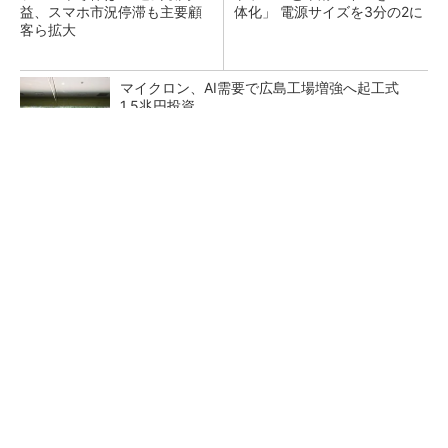
益、スマホ市況停滞も主要顧
体化」 電源サイズを3分の2に
客ら拡大
マイクロン、AI需要で広島工場増強へ起工式
1.5兆円投資
He・ナフサ・レジスト逼迫の続報――半導体工
場停止が回避できている理由
中国最大のDRAMメーカーCXMTがIPOへ 増
産とHBM開発で存在感