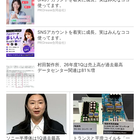
使ってます。
PR(Dreaw合同会社)
SNSアカウントを着実に成長。実はみんなココ
使ってます。
PR(Dreaw合同会社)
村田製作所、26年度1Qは売上高が過去最高
データセンター関連は81％増
ソニー半導体は1Q過去最高
トランスと平滑コイルを「一