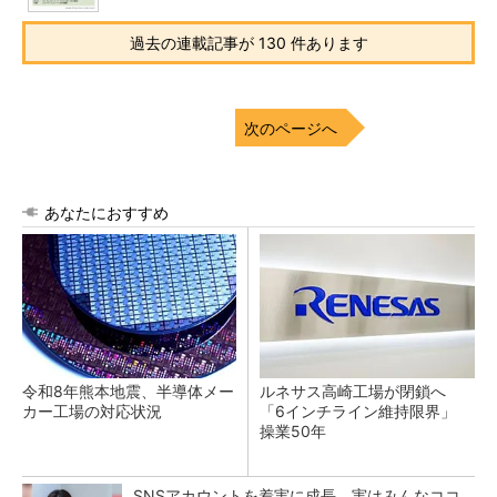
過去の連載記事が 130 件あります
次のページへ
あなたにおすすめ
令和8年熊本地震、半導体メー
ルネサス高崎工場が閉鎖へ
カー工場の対応状況
「6インチライン維持限界」
操業50年
SNSアカウントを着実に成長。実はみんなココ