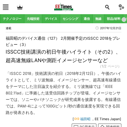
テクノロジー
先端技術
デバイス
センシング
通信
無線
部品/材料
連載
2017年12月21日
福田昭のデバイス通信（127） 2月開催予定のISSCC 2018をプレ
ビュー（3）
ISSCC技術講演の初日午後ハイライト（その2）、
超高速無線LANや測距イメージセンサーなど
（1/2 ページ）
「ISSCC 2018」技術講演の初日（2018年2月12日）。午後のハイ
ライトとして、ミリ波無線、イメージセンサー、超高速有線通信
をテーマにした注目論文を紹介する。ミリ波無線では「IEEE
802.11ad」に準拠した送受信回路チップが登場。イメージセンサ
ーでは、ソニーやパナソニックが研究成果を披露する。有線通信
では、PAM-4によって100Gビット/秒の通信速度を実現できる回
路が発表される。
[
福田昭
，EE Times Japan]
PC用表示
関連情報