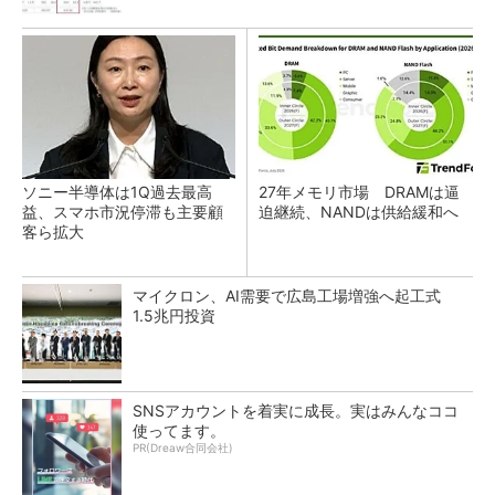
ソニー半導体は1Q過去最高
27年メモリ市場 DRAMは逼
益、スマホ市況停滞も主要顧
迫継続、NANDは供給緩和へ
客ら拡大
マイクロン、AI需要で広島工場増強へ起工式
1.5兆円投資
SNSアカウントを着実に成長。実はみんなココ
使ってます。
PR(Dreaw合同会社)