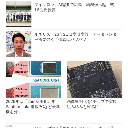
マイクロン、AI需要で広島工場増強へ起工式
1.5兆円投資
ルネサス、26年2Qは増収増益 データセンタ
ー需要強く「供給はパツパツ」
2026年は「2nm商用化元年」
画像鮮明化を1チップで実現
Panther Lake搭載PCなど最新
組み込みも容易に
機を分...