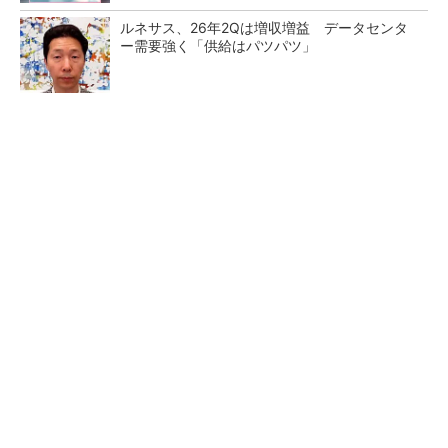
ルネサス、26年2Qは増収増益 データセンタ
ー需要強く「供給はパツパツ」
2026年は「2nm商用化元年」
画像鮮明化を1チップで実現
Panther Lake搭載PCなど最新
組み込みも容易に
機を分...
AIサーバ向け「生産キャパシティー超える受
注」ローム