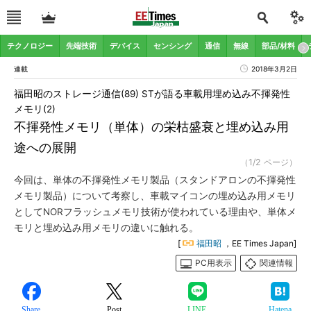
テクノロジー
先端技術
デバイス
センシング
通信
無線
部品/材料
連載
2018年3月2日
福田昭のストレージ通信(89) STが語る車載用埋め込み不揮発性
メモリ(2)
不揮発性メモリ（単体）の栄枯盛衰と埋め込み用
途への展開
（1/2 ページ）
今回は、単体の不揮発性メモリ製品（スタンドアロンの不揮発性
メモリ製品）について考察し、車載マイコンの埋め込み用メモリ
としてNORフラッシュメモリ技術が使われている理由や、単体メ
モリと埋め込み用メモリの違いに触れる。
[
福田昭
，EE Times Japan]
PC用表示
関連情報
Share
Post
LINE
Hatena