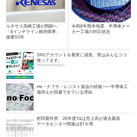
ルネサス高崎工場が閉鎖へ
令和8年熊本地震、半導体メー
「6インチライン維持限界」
カー工場の対応状況
操業50年
SNSアカウントを着実に成長。実はみんなココ
使ってます。
PR(Dreaw合同会社)
He・ナフサ・レジスト逼迫の続報――半導体工
場停止が回避できている理由
村田製作所、26年度1Qは売上高が過去最高
データセンター関連は81％増