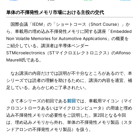
単体の不揮発性メモリ市場における主役の交代
国際会議「IEDM」の「ショートコース（Short Course）」か
ら、車載用の埋め込み不揮発性メモリに関する講座「Embedded
Non Volatile Memories for Automotive Applications」の概要を
ご紹介している。講演者は半導体ベンダー
STMicroelectronics（STマイクロエレクトロニクス）のAlfonso
Maurelli氏である。
なお講演の内容だけでは説明が不十分なところがあるので、本
シリーズでは読者の理解を助けるために、講演の内容を適宜、補
足している。あらかじめご了承されたい。
さて本シリーズの初回である
前回
では、車載用マイコン（マイ
クロコントローラあるいはマイクロコンピュータ）の用途と埋め
込み不揮発性メモリの必要性をご説明した。第2回となる今回
は、埋め込みメモリから外れ、単体の不揮発性メモリ製品（スタ
ンドアロンの不揮発性メモリ製品）を扱う。