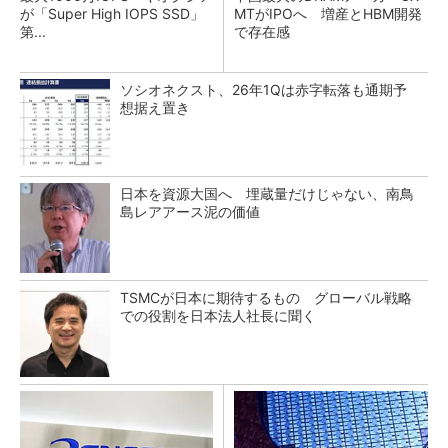
が「Super High IOPS SSD」
MTがIPOへ 増産とHBM開発
第...
で存在感
ソシオネクスト、26年1Qは赤字転落も通期予
想据え置き
日本を資源大国へ 埋蔵量だけじゃない、南鳥
島レアアース泥の価値
TSMCが日本に期待するもの グローバル戦略
での役割を日本法人社長に聞く