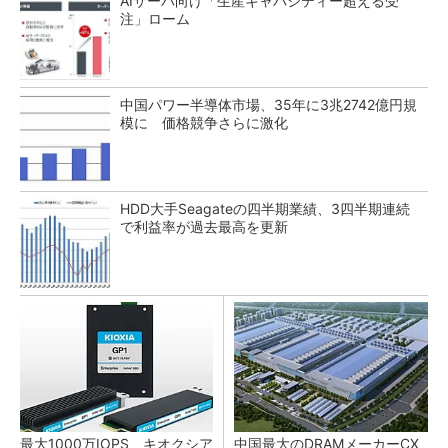
AIサーバ向け「生産キャパシティー超える受
注」ローム
中国パワー半導体市場、35年に3兆2742億円規
模に 価格競争さらに激化
HDD大手Seagateの四半期業績、3四半期連続
で利益率が過去最高を更新
最大1000万IOPS キオクシア
中国最大のDRAMメーカーCX