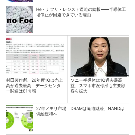
He・ナフサ・レジスト逼迫の続報――半導体工
場停止が回避できている理由
村田製作所、26年度1Qは売上
ソニー半導体は1Q過去最高
高が過去最高 データセンタ
益、スマホ市況停滞も主要顧
ー関連は81％増
客ら拡大
27年メモリ市場 DRAMは逼迫継続、NANDは
供給緩和へ