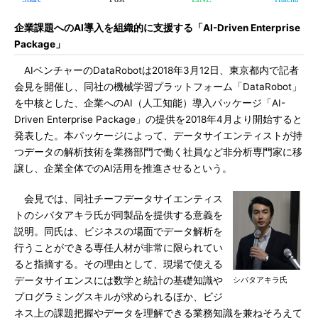
企業課題へのAI導入を組織的に支援する「AI-Driven Enterprise
Package」
AIベンチャーのDataRobotは2018年3月12日、東京都内で記者
会見を開催し、同社の機械学習プラットフォーム「DataRobot」
を中核とした、企業へのAI（人工知能）導入パッケージ「AI-
Driven Enterprise Package」の提供を2018年4月より開始すると
発表した。本パッケージによって、データサイエンティストが持
つデータの解析技術を業務部門で働く社員など非分析専門家に移
譲し、企業全体でのAI活用を推進させるという。
会見では、同社チーフデータサイエンティス
トのシバタアキラ氏が同製品を提供する意義を
説明。同氏は、ビジネスの場面でデータ解析を
行うことができる専任人材が非常に限られてい
ると指摘する。その理由として、現場で使える
データサイエンスには数学と統計の基礎知識や
シバタアキラ氏
プログラミングスキルが求められるほか、ビジ
ネス上の課題把握やデータを理解できる業務知識を兼ねそろえて