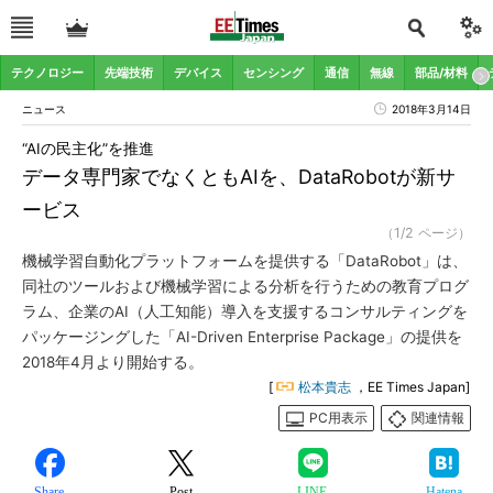
テクノロジー
先端技術
デバイス
センシング
通信
無線
部品/材料
ニュース
2018年3月14日
“AIの民主化”を推進
データ専門家でなくともAIを、DataRobotが新サ
ービス
（1/2 ページ）
機械学習自動化プラットフォームを提供する「DataRobot」は、
同社のツールおよび機械学習による分析を行うための教育プログ
ラム、企業のAI（人工知能）導入を支援するコンサルティングを
パッケージングした「AI-Driven Enterprise Package」の提供を
2018年4月より開始する。
[
松本貴志
，EE Times Japan]
PC用表示
関連情報
Share
Post
LINE
Hatena