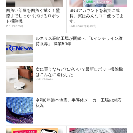
四角い部屋を四角く拭く！壁
SNSアカウントを着実に成
際までしっかり拭けるロボッ
長。実はみんなココ使ってま
ト掃除機
す。
PR(Dreame)
PR(Dreaw合同会社)
ルネサス高崎工場が閉鎖へ 「6インチライン維
持限界」 操業50年
次に買うならどれがいい？最新ロボット掃除機
はこんなに進化した
PR(Dreame)
令和8年熊本地震、半導体メーカー工場の対応
状況