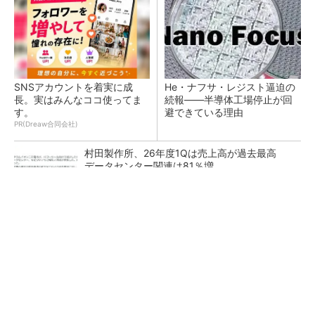
SNSアカウントを着実に成
He・ナフサ・レジスト逼迫の
長。実はみんなココ使ってま
続報――半導体工場停止が回
す。
避できている理由
PR(Dreaw合同会社)
村田製作所、26年度1Qは売上高が過去最高
データセンター関連は81％増
ソニー半導体は1Q過去最高益、スマホ市況停滞
も主要顧客ら拡大
27年メモリ市場 DRAMは逼迫継続、NANDは
供給緩和へ