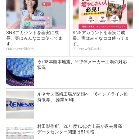
SNSアカウントを着実に成
SNSアカウントを着実に成
長。実はみんなココ使ってま
長。実はみんなココ使ってま
す。
す。
PR(Dreaw合同会社)
PR(Dreaw合同会社)
令和8年熊本地震、半導体メーカー工場の対応
状況
ルネサス高崎工場が閉鎖へ 「6インチライン維
持限界」 操業50年
村田製作所、26年度1Qは売上高が過去最高
データセンター関連は81％増