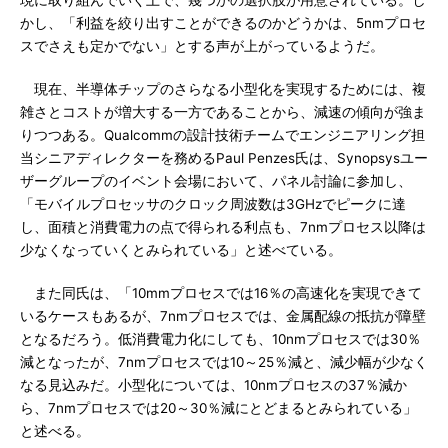
現に取り組んでいく上で、幾つかの選択肢が用意されている。し
かし、「利益を絞り出すことができるのかどうかは、5nmプロセ
スでさえも定かでない」とする声が上がっているようだ。
現在、半導体チップのさらなる小型化を実現するためには、複
雑さとコストが増大する一方であることから、減速の傾向が強ま
りつつある。Qualcommの設計技術チームでエンジニアリング担
当シニアディレクターを務めるPaul Penzes氏は、Synopsysユー
ザーグループのイベント会場において、パネル討論に参加し、
「モバイルプロセッサのクロック周波数は3GHzでピークに達
し、面積と消費電力の点で得られる利点も、7nmプロセス以降は
少なくなっていくとみられている」と述べている。
また同氏は、「10mmプロセスでは16％の高速化を実現できて
いるケースもあるが、7nmプロセスでは、金属配線の抵抗が障壁
となるだろう。低消費電力化にしても、10nmプロセスでは30％
減となったが、7nmプロセスでは10～25％減と、減少幅が少なく
なる見込みだ。小型化については、10nmプロセスの37％減か
ら、7nmプロセスでは20～30％減にとどまるとみられている」
と述べる。