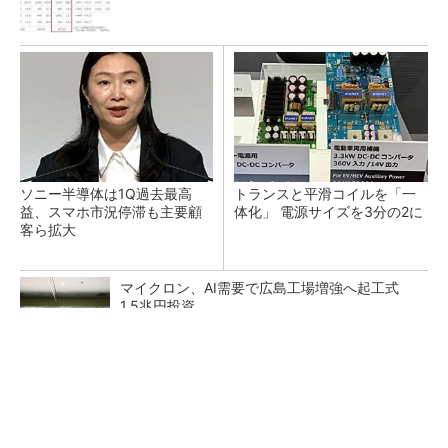
ソニー半導体は1Q過去最高
トランスと平滑コイルを「一
益、スマホ市況停滞も主要顧
体化」 電源サイズを3分の2に
客ら拡大
マイクロン、AI需要で広島工場増強へ起工式
1.5兆円投資
He・ナフサ・レジスト逼迫の続報――半導体工
場停止が回避できている理由