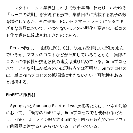
エレクトロニクス業界はこれまで数十年間にわたり、いわゆる
「ムーアの法則」を実現する形で、集積回路に搭載する素子の数
を増やしてきた。その結果、PCからスマートフォンに至るさま
ざまな製品において、かつてないほどの小型化と高速化、低コス
ト化が迅速に達成されてきたのである。
Penzes氏は、「面積に関しては、現在も堅調に小型化が進ん
でいるが、マスクのコストなどが増加していることから、実際の
コストの優位性や技術改良の速度は減り始めている。5nmプロセ
スで、どんな利点が残るのかは現時点では不明だ。5nmプロセス
は、単に7nmプロセスの拡張版にすぎないという可能性もある」
と指摘する。
FinFETの限界は
SynopsysとSamsung Electronicsの技術者たちは、パネル討論
において、「既存のFinFETは、5nmプロセスでも使われるだろ
う。FinFETは、フィン幅が約3.5nmを下回った時点でハードウェ
ア的限界に達するとみられている」と述べている。