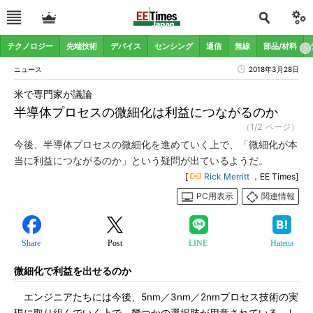
テクノロジー
先端技術
デバイス
センシング
通信
無線
部品/材料
ニュース
2018年3月28日
米で専門家が議論
半導体プロセスの微細化は利益につながるのか
（1/2 ページ）
今後、半導体プロセスの微細化を進めていく上で、「微細化が本
当に利益につながるのか」という疑問が出ているようだ。
[
Rick Merritt
，EE Times]
PC用表示
関連情報
Share
Post
LINE
Hatena
微細化で利益を出せるのか
エンジニアたちには今後、5nm／3nm／2nmプロセス技術の実