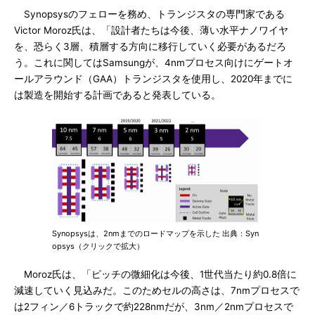
Synopsysのフェローを務め、トランジスタの専門家である
Victor Moroz氏は、「設計者たちは今後、薄い水平ナノワイヤ
を、恐らく3層、積層する方向に移行していく必要があるだろ
う。これに関してはSamsungが、4nmプロセス向けにゲートオ
ールアラウンド（GAA）トランジスタを使用し、2020年までに
は製造を開始する計画であると発表している。
Synopsysは、2nmまでのロードマップを示した 出典：Syn
opsys（クリックで拡大）
Moroz氏は、「ピッチの微細化は今後、1世代当たり約0.8倍に
減速していく見込みだ。このためセルの高さは、7nmプロセスで
は2フィン／6トラックで約228nmだが、3nm／2nmプロセスで