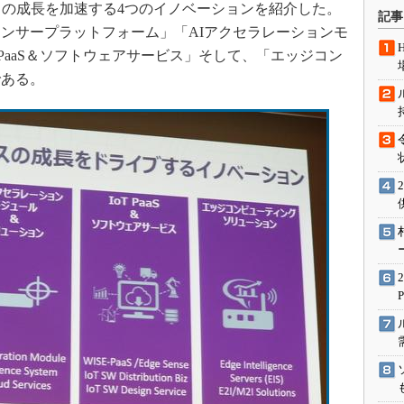
術を知る
ネスの成長を加速する4つのイノベーションを紹介した。
記事
ンサープラットフォーム」「AIアクセラレーションモ
エンジニア”が仕掛けた社内
念の180日
 PaaS＆ソフトウェアサービス」そして、「エッジコン
ションは日本を救うのか
である。
IoT通信
ナリスト「未来展望」
愛されないエンジニア」の
行動論