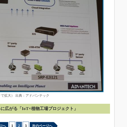
クで拡大） 出典：アドバンテック
に広がる「IoT×植物工場プロジェクト」
ジへ
1
|
2
|
3
次のページへ