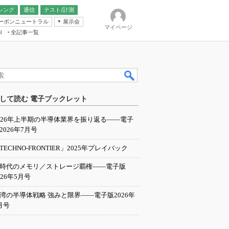
シング
通信
テスト/計測
ーボンニュートラル
展示会
マイページ
全記事一覧
l
ンピューティング
して読む 電子ブックレット
IER
026年上半期の半導体業界を振り返る――電子
2026年7月号
TECHNO-FRONTIER」2025年プレイバック
I時代のメモリ／ストレージ覇権――電子版
026年5月号
湾の半導体戦略 強みと限界――電子版2026年
月号