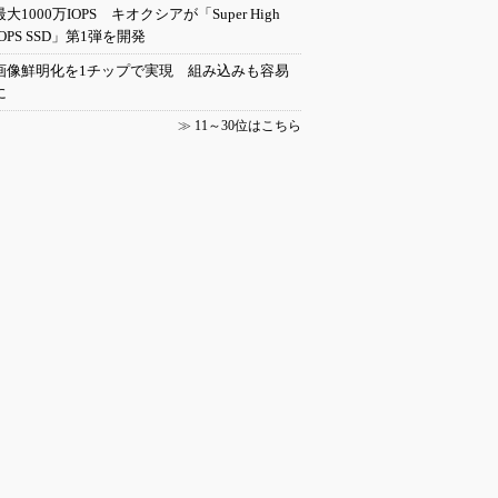
最大1000万IOPS キオクシアが「Super High
IOPS SSD」第1弾を開発
画像鮮明化を1チップで実現 組み込みも容易
に
≫
11～30位はこちら