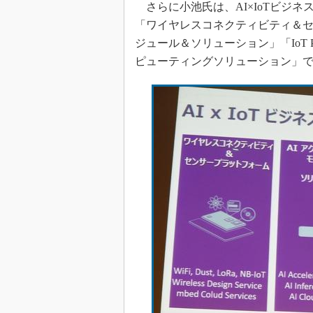
光伝送技
さらに小池氏は、AI×IoTビジ
「ワイヤレスコネクティビティ＆セ
“異端児
改革、執
ジュール＆ソリューション」「IoT
イノベー
ピューティングソリューション」
JASA発
IHSア
「英語に
ための新