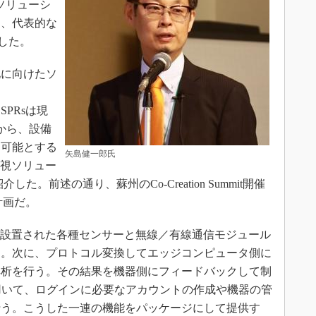
ソリューシ
に、代表的な
明した。
に向けたソ
たSPRsは現
から、設備
を可能とする
矢島健一郎氏
動監視ソリュー
介した。前述の通り、蘇州のCo-Creation Summit開催
計画だ。
現場に設置された各種センサーと無線／有線通信モジュール
る。次に、プロトコル変換してエッジコンピュータ側に
解析を行う。その結果を機器側にフィードバックして制
用いて、ログインに必要なアカウントの作成や機器の管
行う。こうした一連の機能をパッケージにして提供す