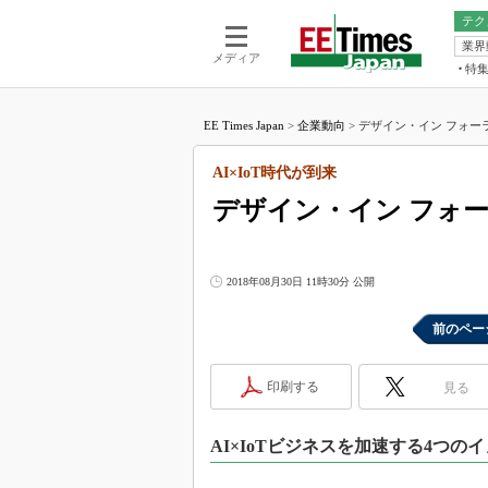
テク
業界
電池／エネル
ア
メディア
特
メ
福田昭の
LS
EE Times Japan
>
企業動向
>
デザイン・イン フォーラム、
福田昭の
マ
湯之上隆
AI×IoT時代が到来
FP
大山聡の
デザイン・イン フォーラ
大原雄介
ック
リタイア
2018年08月30日 11時30分 公開
学漂流記
前のペー
世界を「
踊るバズワ
Buzzwo
印刷する
見る
この10
で起こる
AI×IoTビジネスを加速する4つの
製品分解