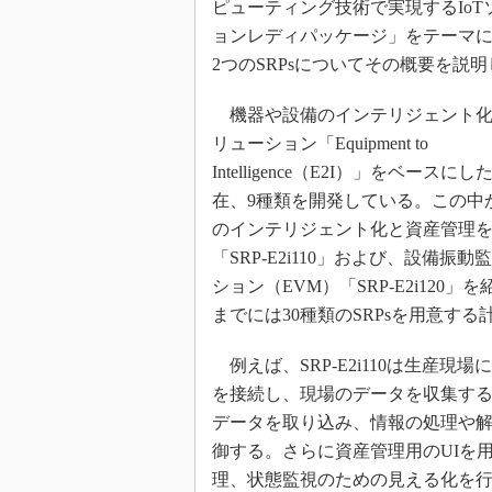
ピューティング技術で実現するIoT
ョンレディパッケージ」をテーマ
2つのSRPsについてその概要を説
機器や設備のインテリジェント化
リューション「Equipment to
Intelligence（E2I）」をベースにし
在、9種類を開発している。この中
のインテリジェント化と資産管理
「SRP-E2i110」および、設備振
ション（EVM）「SRP-E2i120」を紹
までには30種類のSRPsを用意する
例えば、SRP-E2i110は生産
を接続し、現場のデータを収集す
データを取り込み、情報の処理や
御する。さらに資産管理用のUIを
理、状態監視のための見える化を