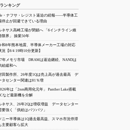
ランキング
He・ナフサ・レジスト逼迫の続報――半導体工
場停止が回避できている理由
ルネサス高崎工場が閉鎖へ 「6インチライン維
持限界」 操業50年
令和8年熊本地震、半導体メーカー工場の対応
状況【8/4 19時10分更新】
27年メモリ市場 DRAMは逼迫継続、NANDは
供給緩和へ
村田製作所、26年度1Qは売上高が過去最高 デ
ータセンター関連は81％増
2026年は「2nm商用化元年」 Panther Lake搭載
PCなど最新機を分解
ルネサス、26年2Qは増収増益 データセンター
需要強く「供給はパツパツ」
ソニー半導体は1Q過去最高益、スマホ市況停滞
も主要顧客ら拡大