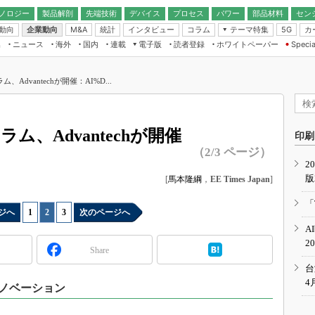
ノロジー
製品解剖
先端技術
デバイス
プロセス
パワー
部品材料
セン
動向
企業動向
統計
インタビュー
コラム
テーマ特集
カ
M&A
5G
ギー
ナログ
無線
集
ニュース
海外
国内
連載
電子版
読者登録
ホワイトペーパー
Specia
フィジカルAI
IoT・エッジコ
モリ
EXPO
Microchip情報
ストレージ通信
EE Times Japan×EDN Japan統合電
エッジAI
子版
I
SEMICON Japan
Advantechが開催：AI%D...
デバイス通信
パワーエレクトロニクス
電子ブックレット
イコン
CEATEC
のナノフォーカス
半導体後工程
GA
EdgeTech＋
業界スコープ
ム、Advantechが開催
読者調査（EE Times Research）
印刷
TECHNO-FRONT
のエレ・組み込みプレイバ
（2/3 ページ）
カーボンニュートラル
2
人とくるま展
版
IoT
[
馬本隆綱
，
EE Times Japan
]
直前エンジニアの社会人大
電源設計（EDN Japan）
「
ジへ
1
|
2
|
3
次のページへ
数字」で回してみよう
エレクトロニクス入門（EDN
A
Japan）
ード ～Behind the
2
rd
Share
年で起こったこと、次の10年
台
こと
4
イノベーション
で探るアジアの新トレンド