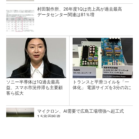
村田製作所、26年度1Qは売上高が過去最高
データセンター関連は81％増
ソニー半導体は1Q過去最高
トランスと平滑コイルを「一
益、スマホ市況停滞も主要顧
体化」 電源サイズを3分の2に
客ら拡大
マイクロン、AI需要で広島工場増強へ起工式
1.5兆円投資