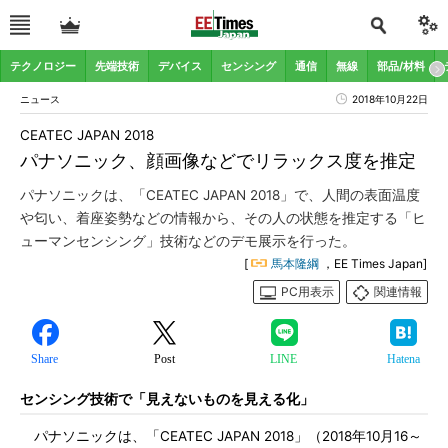
テクノロジー
先端技術
デバイス
センシング
通信
無線
部品/材料
ニュース
2018年10月22日
CEATEC JAPAN 2018
パナソニック、顔画像などでリラックス度を推定
パナソニックは、「CEATEC JAPAN 2018」で、人間の表面温度
や匂い、着座姿勢などの情報から、その人の状態を推定する「ヒ
ューマンセンシング」技術などのデモ展示を行った。
[
馬本隆綱
，EE Times Japan]
PC用表示
関連情報
Share
Post
LINE
Hatena
センシング技術で「見えないものを見える化」
パナソニックは、「CEATEC JAPAN 2018」（2018年10月16～