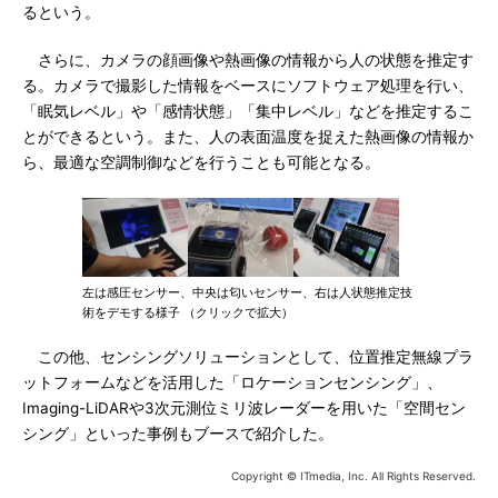
るという。
さらに、カメラの顔画像や熱画像の情報から人の状態を推定す
る。カメラで撮影した情報をベースにソフトウェア処理を行い、
「眠気レベル」や「感情状態」「集中レベル」などを推定するこ
とができるという。また、人の表面温度を捉えた熱画像の情報か
ら、最適な空調制御などを行うことも可能となる。
左は感圧センサー、中央は匂いセンサー、右は人状態推定技
術をデモする様子 （クリックで拡大）
この他、センシングソリューションとして、位置推定無線プラ
ットフォームなどを活用した「ロケーションセンシング」、
Imaging-LiDARや3次元測位ミリ波レーダーを用いた「空間セン
シング」といった事例もブースで紹介した。
Copyright © ITmedia, Inc. All Rights Reserved.