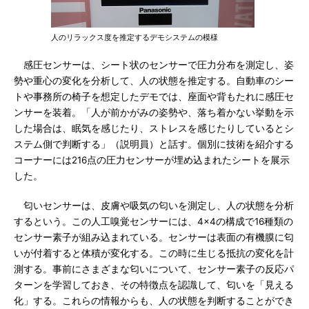
人のリラックス度を推定するデモシステムの模様
感圧センサーは、シート状のセンサーで圧力分布を測定し、姿
勢や重心の変化を分析して、人の状態を推定する。自動車のシー
トや事務所の椅子を想定したデモでは、座面や背もたれに感圧セ
ンサーを装着。「人が前かがみの姿勢や、落ち着かない挙動を示
した場合は、眠気を感じたり、ストレスを感じたりしているとシ
ステム側で判断する」（説明員）と話す。個別に技術を紹介する
コーナーには216点の圧力センサーが埋め込まれたシートを展示
した。
匂いセンサーは、皮膚や吸気の匂いを測定し、人の状態を分析
するという。この人工嗅覚センサーには、4×4の構成で16種類の
センサー素子が組み込まれている。センサーは表面の有機膜に匂
いが付着すると体積が変化する。この時に生じる抵抗の変化を計
測する。事前にさまざまな匂いについて、センサー素子の反応パ
ターンを学習しておき、その特徴点を認識して、匂いを「見える
化」する。これらの情報からも、人の状態を判断することができ