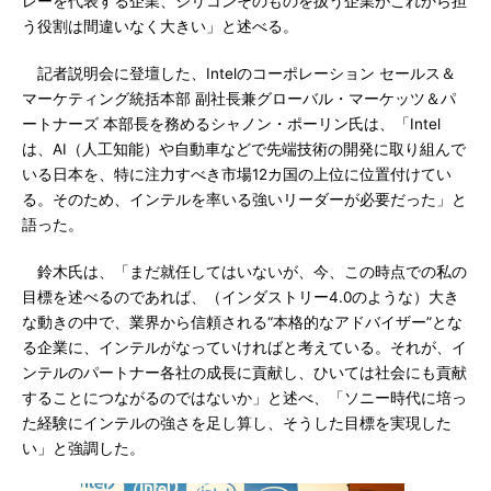
レーを代表する企業、シリコンそのものを扱う企業がこれから担
う役割は間違いなく大きい」と述べる。
記者説明会に登壇した、Intelのコーポレーション セールス＆
マーケティング統括本部 副社長兼グローバル・マーケッツ＆パ
ートナーズ 本部長を務めるシャノン・ポーリン氏は、「Intel
は、AI（人工知能）や自動車などで先端技術の開発に取り組んで
いる日本を、特に注力すべき市場12カ国の上位に位置付けてい
る。そのため、インテルを率いる強いリーダーが必要だった」と
語った。
鈴木氏は、「まだ就任してはいないが、今、この時点での私の
目標を述べるのであれば、（インダストリー4.0のような）大き
な動きの中で、業界から信頼される“本格的なアドバイザー”とな
る企業に、インテルがなっていければと考えている。それが、イ
ンテルのパートナー各社の成長に貢献し、ひいては社会にも貢献
することにつながるのではないか」と述べ、「ソニー時代に培っ
た経験にインテルの強さを足し算し、そうした目標を実現した
い」と強調した。