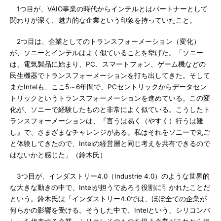
1つ目が、VAIO事業の時代からインテルとはパートナーとして
関わりが深く、魅力的な企業という印象を持っていたこと。
2つ目は、企業としてのトランスフォーメーション（変化）
が、ソニーとインテルはよく似ていることを挙げた。「ソニー
は、電気製品に始まり、PC、スマートフォン、ゲーム機などの
民生機器でトランスフォーメーションを打ち出してきた。そして
またIntelも、ここ5～6年間で、PCセントリックからデータセン
トリックというトランスフォーメーションを進めている。この変
化が、ソニーで経験したものと非常によく似ている。こうしたト
ランスフォーメーションは、『言うは易く（やすく）行うは難
し』で、さまざまなチャレンジがある。私はそれをソニーで丸ご
と体験してきたので、Intelの経営層と同じ考えを共有できるので
はないかと感じた」（鈴木氏）
3つ目が、インダストリー4.0（Industrie 4.0）のような世界的
な大きな動きの中で、Intelが担うであろう役割に引かれたことだ
という。鈴木氏は「インダストリー4.0では、ほぼ全ての企業が
何らかの影響を受ける。そうした中で、Intelという、シリコンバ