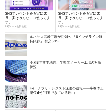
SNSアカウントを着実に成
SNSアカウントを着実に成
長。実はみんなココ使ってま
長。実はみんなココ使ってま
す。
す。
PR(Dreaw合同会社)
PR(Dreaw合同会社)
ルネサス高崎工場が閉鎖へ 「6インチライン維
持限界」 操業50年
令和8年熊本地震、半導体メーカー工場の対応
状況
He・ナフサ・レジスト逼迫の続報――半導体工
場停止が回避できている理由