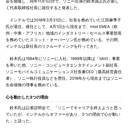
会を開催し、同年11月1日付で、ソニー出身の鈴木国正氏が新し
く代表取締役社長に就任すると発表した。
インテルでは2018年3月31日に、社長を務めていた江田麻季子
氏が退任。後任として、4月1日から現在まで、Intel EMEA（欧
州・中東・アフリカ）地域のインダストリー・セールス事業部長
を務めていたスコット・オーバーソン氏が務めている。その間、
インテルは新社長のリクルーティングを行ってきた。
鈴木氏は1984年にソニーに入社。1999年以降は「VAIO」事業
を率いた他、ソニー・コンピュータエンタテインメント副社長、
ソニーモバイルコミュニケーションズ社長兼CEO（最高経営責任
者）、ソニー執行役員などを歴任。2018年から現在まではソニー
生命保険の理事を務めている。
心を動かした3つの理由
鈴木氏は記者説明会で、「ソニーでキャリアを終えようと思っ
ていたが、インテルからオファーがあり、3つの理由で心が動い
た」と語った。