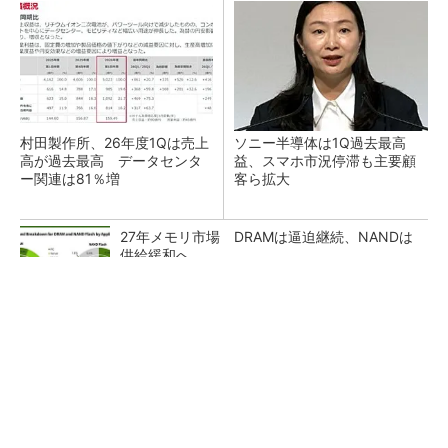
村田製作所、26年度1Qは売上
ソニー半導体は1Q過去最高
高が過去最高 データセンタ
益、スマホ市況停滞も主要顧
ー関連は81％増
客ら拡大
27年メモリ市場 DRAMは逼迫継続、NANDは
供給緩和へ
マイクロン、AI需要で広島工場増強へ起工式
1.5兆円投資
ルネサス、26年2Qは増収増益 データセンタ