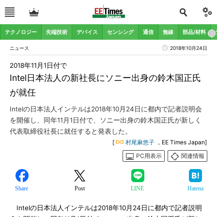
テクノロジー
先端技術
デバイス
センシング
通信
無線
部品/材料
ニュース
2018年10月24日
2018年11月1日付で
Intel日本法人の新社長にソニー出身の鈴木国正氏
が就任
Intelの日本法人インテルは2018年10月24日に都内で記者説明会
を開催し、同年11月1日付で、ソニー出身の鈴木国正氏が新しく
代表取締役社長に就任すると発表した。
[
村尾麻悠子
，EE Times Japan]
PC用表示
関連情報
Share
Post
LINE
Hatena
Intelの日本法人インテルは2018年10月24日に都内で記者説明