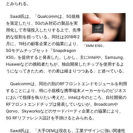
とみられる。
Saadi氏は、「Qualcommは、5G規格
を策定したり、5Gのみ対応の製品を実
用化して市場投入したりする上で、先導
的な役割を担っている。同社は2018年2
月に、19社の顧客企業との協業により、
「XMM 8160」
5Gモデムチップセット『Snapdragon
X50』を提供すると発表した。しかし、主にIntelや、Samsung、
Huaweiなどの挑戦者たちが、独自開発したチップを使用するよ
うになってきたため、その差は縮まりつつある」と述べている。
Qualcommは、同社の別のRFフロントエンドモジュールを利用
することにより、特に小規模な携帯端末メーカーからのビジネス
において指揮を執りたい考えだ。Intelは今のところ、自社開発の
RFフロントエンドチップは発表していないが、Broadcomや
Qorvo、Skyworksなどのサードパーティ企業との協業により、
5G RFリファレンス設計を手掛けるとみられる。
Saadi氏は、「大手OEMは現在も、工業デザインに強い関連性