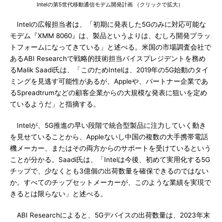
Intelの第5世代移動通信モデム開発計画 （クリックで拡大）
Intelの広報担当者は、「初期に発表した5Gのみに対応可能な
モデム『XMM 8060』は、製品というよりは、むしろ開発プラッ
トフォームになってきている」と述べる。米国の市場調査会社で
あるABI Researchで戦略的技術担当バイスプレジデントを務め
るMalik Saadi氏は、「このためIntelは、2019年の5G始動のタイ
ミングを見逃す可能性があるが、Appleや、パートナー企業であ
るSpreadtrumなどの顧客企業からの大規模な発表に狙いを定め
ているようだ」と指摘する。
Intelが、5G推進の早い段階で統合型製品に注力していく動き
を見せていることから、Appleないし中国の複数の大手携帯電話
機メーカー、またはその両方からのサポートを受けているという
ことが分かる。Saadi氏は、「Intelは今後、初めて実用化する5G
チップで、少なくとも3億個の出荷数量を確保できるのではない
か。すべてのチップセットメーカーが、このような業績を実現で
きるとは限らない」と述べる。
ABI Researchによると、5Gデバイスの出荷数量は、2023年末