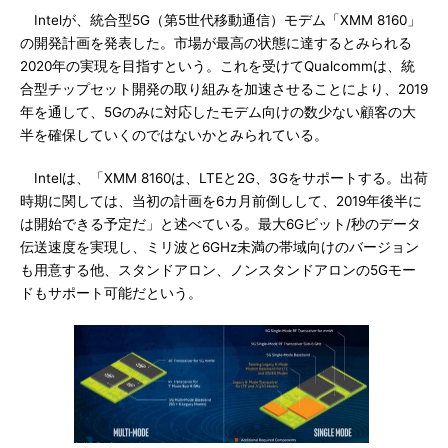
Intelが、統合型5G（第5世代移動通信）モデム「XMM 8160」
の開発計画を発表した。市場が最高の状態に達するとみられる
2020年の実現を目指すという。これを受けてQualcommは、統
合型チップセット開発の取り組みを加速させることにより、2019
年を通して、5Gのみに対応したモデム向けの数少ない顧客の大
半を確保していくのではないかとみられている。
Intelは、「XMM 8160は、LTEと2G、3Gをサポートする。出荷
時期に関しては、当初の計画を6カ月前倒しして、2019年後半に
は開始できる予定だ」と述べている。最大6Gビット/秒のデータ
伝送速度を実現し、ミリ波と6GHz未満の帯域向けのバージョン
も用意する他、スタンドアロン、ノンスタンドアロンの5Gモー
ドもサポート可能だという。