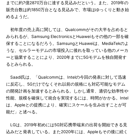
までに約7億2870万台に達する見込みだという。また、2019年の
販売台数は約1850万台となる見込みで、市場はゆっくりと動き始
めるようだ。
初年度の売上高に関しては、Qualcommがその大半を占めると
みられるが、Samsung ElectronicsとHuaweiもその他の一部を確
保することになるだろう。SamsungとHuaweiは、MediaTekのよ
うな、セルラーモデムの市場投入に後れを取っている他のメーカ
ーと協業することにより、2020年までに5Gモデムを独自開発す
るとみられる。
Saadi氏は、「Qualcommは、Intelの今回の発表に対して迅速
に反応し、5Gだけでなくそれ以前の規格にも対応可能なモデム
の開発計画を加速するとみられる。しかし通常、適切な効率性や
性能、規模を確保して統合を実現するには、時間がかかる。Intel
は、Appleとの提携により、確実にスケールを生み出すことが可
能だ」と述べる。
LGは、2019年初めには5G対応携帯端末の出荷を開始できる見
込みだと発表している。また2020年には、Appleもその後に続く