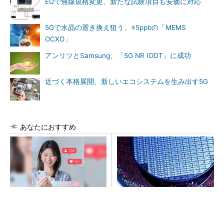
EUで無線規格変更、新たな試験項目も安価に対応
5Gで水晶の置き換え狙う、±5ppbの「MEMS
OCXO」
アンリツとSamsung、「5G NR IODT」に成功
近づく本格展開、新しいエコシステムを生み出す5G
あなたにおすすめ
SNSアカウントを着実に成
令和8年熊本地震、半導体メー
長。実はみんなココ使ってま
カー工場の対応状況