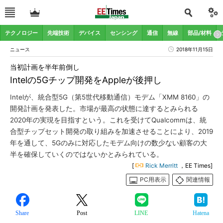
テクノロジー
先端技術
デバイス
センシング
通信
無線
部品/材料
ニュース
2018年11月15日
当初計画を半年前倒し
Intelの5Gチップ開発をAppleが後押し
Intelが、統合型5G（第5世代移動通信）モデム「XMM 8160」の
開発計画を発表した。市場が最高の状態に達するとみられる
2020年の実現を目指すという。これを受けてQualcommは、統
合型チップセット開発の取り組みを加速させることにより、2019
年を通して、5Gのみに対応したモデム向けの数少ない顧客の大
半を確保していくのではないかとみられている。
[
Rick Merritt
，EE Times]
PC用表示
関連情報
Share
Post
LINE
Hatena