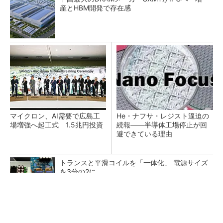
産とHBM開発で存在感
マイクロン、AI需要で広島工
He・ナフサ・レジスト逼迫の
場増強へ起工式 1.5兆円投資
続報――半導体工場停止が回
避できている理由
トランスと平滑コイルを「一体化」 電源サイズ
を3分の2に
JX金属、半導体用スパッタリングターゲットの