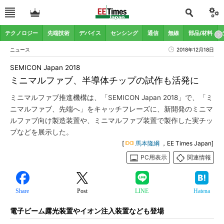
テクノロジー
先端技術
デバイス
センシング
通信
無線
部品/材料
ニュース
2018年12月18日
SEMICON Japan 2018
ミニマルファブ、半導体チップの試作も活発に
ミニマルファブ推進機構は、「SEMICON Japan 2018」で、「ミ
ニマルファブ、先端へ」をキャッチフレーズに、新開発のミニマ
ルファブ向け製造装置や、ミニマルファブ装置で製作した実チッ
プなどを展示した。
[
馬本隆綱
，EE Times Japan]
PC用表示
関連情報
Share
Post
LINE
Hatena
電子ビーム露光装置やイオン注入装置なども登場