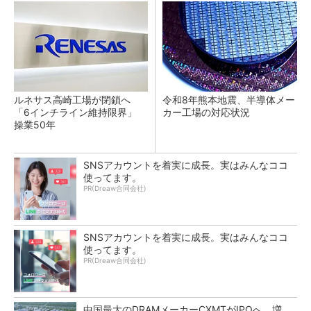
ルネサス高崎工場が閉鎖へ
令和8年熊本地震、半導体メー
「6インチライン維持限界」
カー工場の対応状況
操業50年
SNSアカウントを着実に成長。実はみんなココ
使ってます。
PR(Dreaw合同会社)
SNSアカウントを着実に成長。実はみんなココ
使ってます。
PR(Dreaw合同会社)
中国最大のDRAMメーカーCXMTがIPOへ 増