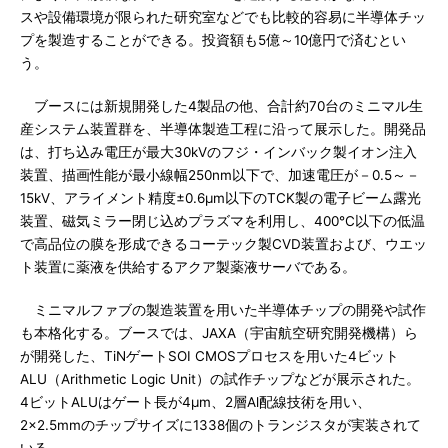
スや設備環境が限られた研究室などでも比較的容易に半導体チッ
プを製造することができる。投資額も5億～10億円で済むとい
う。
ブースには新規開発した4製品の他、合計約70台のミニマル生
産システム装置群を、半導体製造工程に沿って展示した。開発品
は、打ち込み電圧が最大30kVのフジ・インバック製イオン注入
装置、描画性能が最小線幅250nm以下で、加速電圧が－0.5～－
15kV、アライメント精度±0.6μm以下のTCK製の電子ビーム露光
装置、磁気ミラー閉じ込めプラズマを利用し、400℃以下の低温
で高品位の膜を形成できるコーテック製CVD装置および、ウエッ
ト装置に薬液を供給するアクア製薬液サーバである。
ミニマルファブの製造装置を用いた半導体チップの開発や試作
も本格化する。ブースでは、JAXA（宇宙航空研究開発機構）ら
が開発した、TiNゲートSOI CMOSプロセスを用いた4ビット
ALU（Arithmetic Logic Unit）の試作チップなどが展示された。
4ビットALUはゲート長が4μm、2層Al配線技術を用い、
2×2.5mmのチップサイズに1338個のトランジスタが実装されて