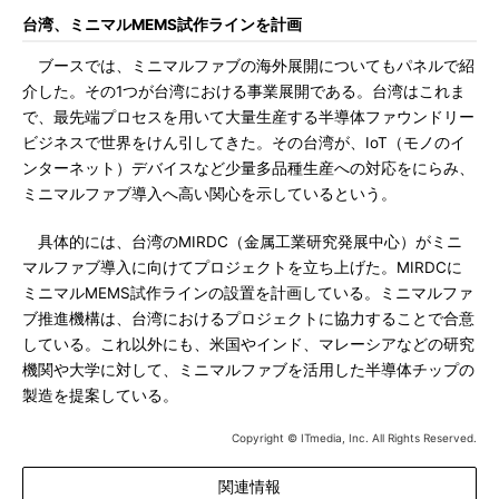
台湾、ミニマルMEMS試作ラインを計画
ブースでは、ミニマルファブの海外展開についてもパネルで紹
介した。その1つが台湾における事業展開である。台湾はこれま
で、最先端プロセスを用いて大量生産する半導体ファウンドリー
ビジネスで世界をけん引してきた。その台湾が、IoT（モノのイ
ンターネット）デバイスなど少量多品種生産への対応をにらみ、
ミニマルファブ導入へ高い関心を示しているという。
具体的には、台湾のMIRDC（金属工業研究発展中心）がミニ
マルファブ導入に向けてプロジェクトを立ち上げた。MIRDCに
ミニマルMEMS試作ラインの設置を計画している。ミニマルファ
ブ推進機構は、台湾におけるプロジェクトに協力することで合意
している。これ以外にも、米国やインド、マレーシアなどの研究
機関や大学に対して、ミニマルファブを活用した半導体チップの
製造を提案している。
Copyright © ITmedia, Inc. All Rights Reserved.
関連情報