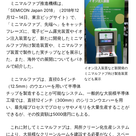
ミニマルファブ推進機構は、
「SEMICON Japan 2018」（2018年12
月12～14日、東京ビッグサイト）で、
「ミニマルファブ、先端へ」をキャッチ
フレーズに、電子ビーム露光装置やイオ
ン注入装置など、新たに開発したミニマ
ルファブ向け製造装置や、ミニマルファ
ブ装置で製作した実チップなどを展示し
た。また、海外での展開についてもパネ
ルで紹介した。
イオン注入装置など新開発の
ミニマルファブ向け製造装置
ミニマルファブは、直径0.5インチ
なども展示
（12.5mm）のウエハーを用いて半導体
チップを製造することが可能なシステム。一般的な大規模半導体
工場では、直径12インチ（300mm）のシリコンウエハーを用
い、最先端プロセスでプロセッサやメモリを大量生産することが
できるが、その投資額は5000億円にも上る。
これに対してミニマルファブは、局所クリーン化生産システム
により、大規模なクリーンルームを建設する必要がなく、スペー