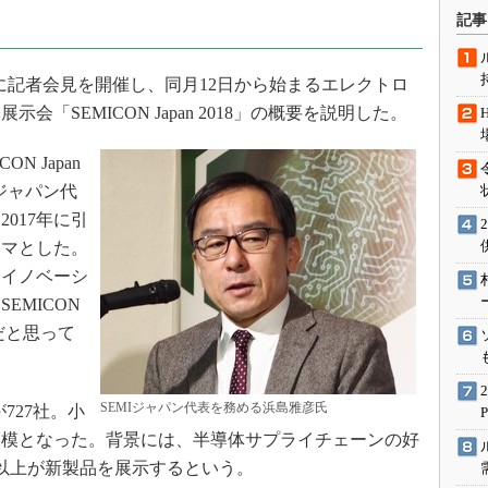
術を知る
記事
エンジニア”が仕掛けた社内
念の180日
1日に記者会見を開催し、同月12日から始まるエレクトロ
ションは日本を救うのか
「SEMICON Japan 2018」の概要を説明した。
IoT通信
ナリスト「未来展望」
N Japan
Iジャパン代
愛されないエンジニア」の
行動論
017年に引
ーマとした。
、イノベーシ
EMICON
だと思って
SEMIジャパン代表を務める浜島雅彦氏
数が727社。小
最大規模となった。背景には、半導体サプライチェーンの好
社以上が新製品を展示するという。