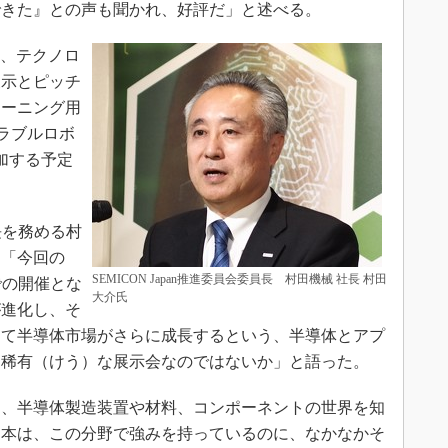
できた』との声も聞かれ、好評だ」と述べる。
では、テクノロ
展示とピッチ
ラーニング用
ラブルロボ
加する予定
員長を務める村
、「今回の
SEMICON Japan推進委員会委員長 村田機械 社長 村田
中での開催とな
大介氏
が進化し、そ
って半導体市場がさらに成長するという、半導体とアプ
る稀有（けう）な展示会なのではないか」と語った。
、半導体製造装置や材料、コンポーネントの世界を知
日本は、この分野で強みを持っているのに、なかなかそ