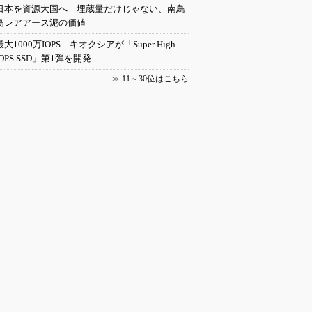
日本を資源大国へ 埋蔵量だけじゃない、南鳥
島レアアース泥の価値
最大1000万IOPS キオクシアが「Super High
IOPS SSD」第1弾を開発
≫
11～30位はこちら