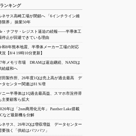
ランキング
ルネサス高崎工場が閉鎖へ 「6インチライン維
持限界」 操業50年
He・ナフサ・レジスト逼迫の続報――半導体工
場停止が回避できている理由
令和8年熊本地震、半導体メーカー工場の対応
状況【8/4 19時10分更新】
27年メモリ市場 DRAMは逼迫継続、NANDは
供給緩和へ
村田製作所、26年度1Qは売上高が過去最高 デ
ータセンター関連は81％増
ソニー半導体は1Q過去最高益、スマホ市況停滞
も主要顧客ら拡大
2026年は「2nm商用化元年」 Panther Lake搭載
PCなど最新機を分解
ルネサス、26年2Qは増収増益 データセンター
需要強く「供給はパツパツ」