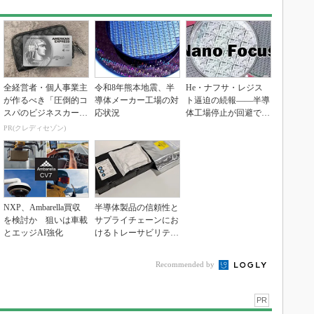
全経営者・個人事業主
令和8年熊本地震、半
He・ナフサ・レジス
が作るべき「圧倒的コ
導体メーカー工場の対
ト逼迫の続報――半導
スパのビジネスカー
応状況
体工場停止が回避でき
ド」
ている理由
PR(クレディセゾン)
NXP、Ambarella買収
半導体製品の信頼性と
を検討か 狙いは車載
サプライチェーンにお
とエッジAI強化
けるトレーサビリティ
の重要性（後編）
Recommended by
PR