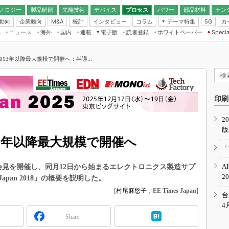
ノロジー
製品解剖
先端技術
デバイス
プロセス
パワー
部品材料
セン
動向
企業動向
統計
インタビュー
コラム
テーマ特集
カ
M&A
5G
ギー
ナログ
無線
集
ニュース
海外
国内
連載
電子版
読者登録
ホワイトペーパー
Specia
フィジカルAI
IoT・エッジコ
モリ
EXPO
Microchip情報
ストレージ通信
EE Times Japan×EDN Japan統合電
エッジAI
子版
I
SEMICON Japan
n、2013年以降最大規模で開催へ：半導...
デバイス通信
パワーエレクトロニクス
電子ブックレット
イコン
CEATEC
のナノフォーカス
半導体後工程
GA
EdgeTech＋
業界スコープ
読者調査（EE Times Research）
印刷
TECHNO-FRONT
のエレ・組み込みプレイバ
カーボンニュートラル
2
人とくるま展
版
IoT
直前エンジニアの社会人大
2013年以降最大規模で開催へ
電源設計（EDN Japan）
「
数字」で回してみよう
エレクトロニクス入門（EDN
A
に記者会見を開催し、同月12日から始まるエレクトロニクス製造サプ
Japan）
ード ～Behind the
2
apan 2018」の概要を説明した。
rd
[
村尾麻悠子
，
EE Times Japan
]
年で起こったこと、次の10年
台
こと
4
Share
で探るアジアの新トレンド