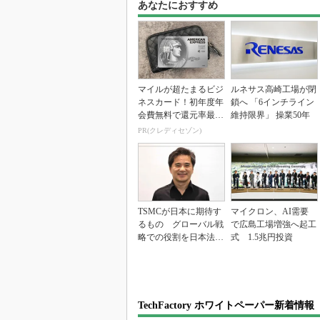
あなたにおすすめ
マイルが超たまるビジ
ルネサス高崎工場が閉
ネスカード！初年度年
鎖へ 「6インチライン
会費無料で還元率最大
維持限界」 操業50年
1.125%
PR(クレディセゾン)
TSMCが日本に期待す
マイクロン、AI需要
るもの グローバル戦
で広島工場増強へ起工
略での役割を日本法人
式 1.5兆円投資
社長に聞く
TechFactory ホワイトペーパー新着情報