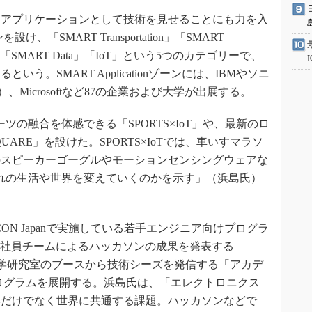
アプリケーションとして技術を見せることにも力を入
を設け、「SMART Transportation」「SMART
dtech」「SMART Data」「IoT」という5つのカテゴリーで、
う。SMART Applicationゾーンには、IBMやソニ
s（PFN）、Microsoftなど87の企業および大学が出展する。
ツの融合を体感できる「SPORTS×IoT」や、最新のロ
UARE」を設けた。SPORTS×IoTでは、車いすマラソ
のスピーカーゴーグルやモーションセンシングウェアな
われの生活や世界を変えていくのかを示す」（浜島氏）
ON Japanで実施している若手エンジニア向けプログラ
。若手社員チームによるハッカソンの成果を発表する
や、大学研究室のブースから技術シーズを発信する「アカデ
プログラムを展開する。浜島氏は、「エレクトロニクス
本だけでなく世界に共通する課題。ハッカソンなどで