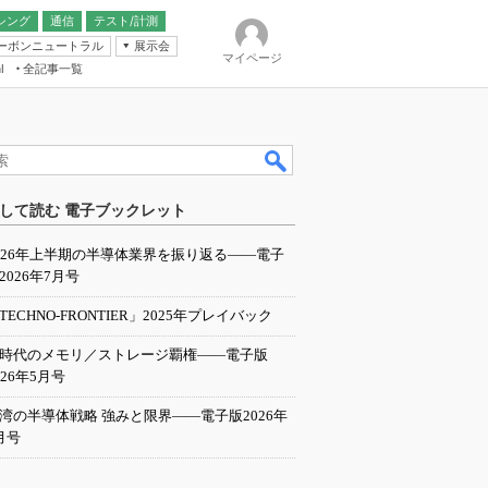
シング
通信
テスト/計測
ーボンニュートラル
展示会
マイページ
全記事一覧
l
ンピューティング
して読む 電子ブックレット
IER
026年上半期の半導体業界を振り返る――電子
2026年7月号
TECHNO-FRONTIER」2025年プレイバック
I時代のメモリ／ストレージ覇権――電子版
026年5月号
湾の半導体戦略 強みと限界――電子版2026年
月号