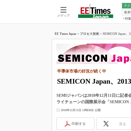
テク
業界
電池／エネル
ア
メディア
特
メ
福田昭の
LS
EE Times Japan
>
プロセス技術
>
SEMICON Japa
福田昭の
マ
湯之上隆
FP
大山聡の
大原雄介
ック
半導体市場の好況が続く中
リタイア
学漂流記
SEMICON Japan、
世界を「
SEMIジャパンは2018年12月11日
踊るバズワ
ライチェーンの国際展示会「SEMICON J
Buzzwo
2018年12月11日 13時30分 公開
この10
で起こる
印刷する
見る
製品分解