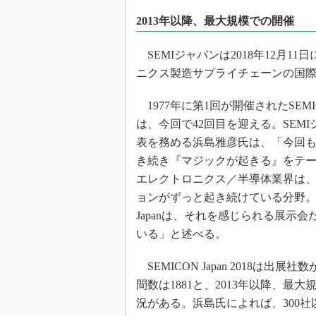
光伝送技
2013年以降、最大規模での開催
“異端児
改革、執
SEMIジャパンは2018年12月1
イノベー
ニクス製造サプライチェーンの国際展示会
JASA発
IHSア
1977年に第1回が開催されたSEMICO
は、今回で42回目を迎える。SEM
「英語に
ための新
表を務める浜島雅彦氏は、「今回も2
き続き『マジックが起きる』をテ
エレクトロニクス／半導体業界は
ョンがずっと起き続けている分野。S
Japanは、それを感じられる展示会
いる」と述べる。
SEMICON Japan 2018は出展社
間数は1881と、2013年以降、
況がある。浜島氏によれば、300