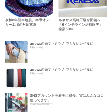
令和8年熊本地震、半導体メー
ルネサス高崎工場が閉鎖へ
カー工場の対応状況
「6インチライン維持限界」
操業50年
arrowsの頑丈さがとんでもないレベルに
PR(arrows)
arrowsの頑丈さがとんでもないレベルに
PR(arrows)
SNSアカウントを着実に成長。実はみんなココ
使ってます。
PR(Dreaw合同会社)