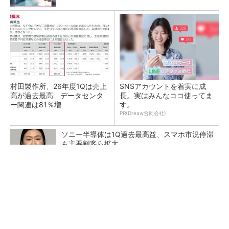
村田製作所、26年度1Qは売上
SNSアカウントを着実に成
高が過去最高 データセンタ
長。実はみんなココ使ってま
ー関連は81％増
す。
PR(Dreaw合同会社)
ソニー半導体は1Q過去最高益、スマホ市況停滞
も主要顧客ら拡大
トランスと平滑コイルを「一体化」 電源サイズ
を3分の2に