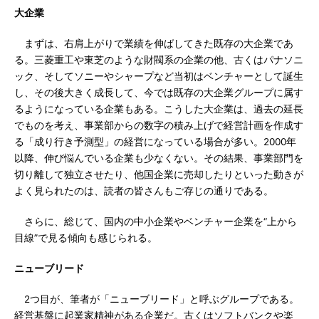
大企業
まずは、右肩上がりで業績を伸ばしてきた既存の大企業であ
る。三菱重工や東芝のような財閥系の企業の他、古くはパナソニ
ック、そしてソニーやシャープなど当初はベンチャーとして誕生
し、その後大きく成長して、今では既存の大企業グループに属す
るようになっている企業もある。こうした大企業は、過去の延長
でものを考え、事業部からの数字の積み上げで経営計画を作成す
る「成り行き予測型」の経営になっている場合が多い。2000年
以降、伸び悩んでいる企業も少なくない。その結果、事業部門を
切り離して独立させたり、他国企業に売却したりといった動きが
よく見られたのは、読者の皆さんもご存じの通りである。
さらに、総じて、国内の中小企業やベンチャー企業を“上から
目線”で見る傾向も感じられる。
ニューブリード
2つ目が、筆者が「ニューブリード」と呼ぶグループである。
経営基盤に起業家精神がある企業だ。古くはソフトバンクや楽