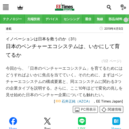
テクノロジー
先端技術
デバイス
センシング
通信
無線
部品/材料
連載
2019年4月5日
イノベーションは日本を救うのか（31）
日本のベンチャーエコシステムは、いかにして育
てるか
（1/2 ページ）
今回から、「日本のベンチャーエコシステム」を育てるためには
どうすればよいかに焦点を当てていく。そのために、まずはベン
チャーエコシステムの構成要素と、同エコシステムに関わる3つ
の企業タイプを説明する。さらに、ここ10年ほどで変化の兆しを
見せ始めた日本のベンチャー企業についても触れたい。
[
石井正純（AZCA）
，EE Times Japan]
PC用表示
関連情報
Share
Post
LINE
Hatena