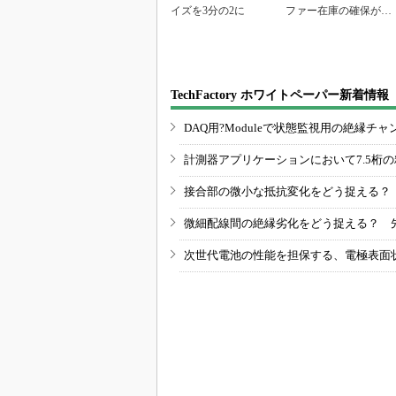
イズを3分の2に
ファー在庫の確保が重
要に」
TechFactory ホワイトペーパー新着情報
DAQ用?Moduleで状態監視用の絶縁
計測器アプリケーションにおいて7.5桁
接合部の微小な抵抗変化をどう捉える？
微細配線間の絶縁劣化をどう捉える？ 
次世代電池の性能を担保する、電極表面