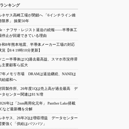
ランキング
ルネサス高崎工場が閉鎖へ 「6インチライン維
持限界」 操業50年
He・ナフサ・レジスト逼迫の続報――半導体工
場停止が回避できている理由
令和8年熊本地震、半導体メーカー工場の対応
状況【8/4 19時10分更新】
ソニー半導体は1Q過去最高益、スマホ市況停滞
も主要顧客ら拡大
27年メモリ市場 DRAMは逼迫継続、NANDは
供給緩和へ
村田製作所、26年度1Qは売上高が過去最高 デ
ータセンター関連は81％増
2026年は「2nm商用化元年」 Panther Lake搭載
PCなど最新機を分解
ルネサス、26年2Qは増収増益 データセンター
需要強く「供給はパツパツ」