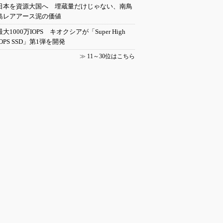
日本を資源大国へ 埋蔵量だけじゃない、南鳥
島レアアース泥の価値
最大1000万IOPS キオクシアが「Super High
IOPS SSD」第1弾を開発
≫
11～30位はこちら