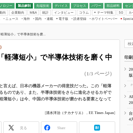
ノロジー
製品解剖
先端技術
デバイス
プロセス
パワー
部品材料
セン
動向
企業動向
統計
インタビュー
コラム
テーマ特集
カ
M&A
5G
ギー
ナログ
無線
集
ニュース
海外
国内
連載
電子版
読者登録
ホワイトペーパー
Specia
フィジカルAI
IoT・エッジコ
モリ
EXPO
Microchip情報
ストレージ通信
EE Times Japan×EDN Japan統合電
エッジAI
子版
I
SEMICON Japan
軽薄短小」で半導体技術を磨...
デバイス通信
パワーエレクトロニクス
電子ブックレット
イコン
CEATEC
のナノフォーカス
）
半導体後工程
GA
EdgeTech＋
業界スコープ
「軽薄短小」で半導体技術を磨く中
読者調査（EE Times Research）
印刷
TECHNO-FRONT
のエレ・組み込みプレイバ
カーボンニュートラル
2
人とくるま展
（1/3 ページ）
版
IoT
直前エンジニアの社会人大
電源設計（EDN Japan）
と言えば、日本の機器メーカーの得意技だった。この「軽薄
「
数字」で回してみよう
るものであり、また、半導体技術をさらに進化させるカギで
エレクトロニクス入門（EDN
A
Japan）
軽薄短小」は今、中国の半導体技術が磨かれる要素となって
ード ～Behind the
2
rd
年で起こったこと、次の10年
[
清水洋治（テカナリエ）
，
EE Times Japan
]
台
こと
4
で探るアジアの新トレンド
見る
Share