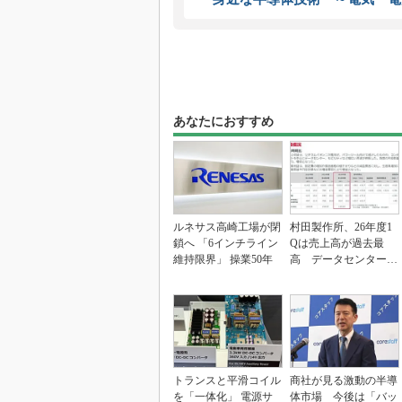
あなたにおすすめ
ルネサス高崎工場が閉
村田製作所、26年度1
鎖へ 「6インチライン
Qは売上高が過去最
維持限界」 操業50年
高 データセンター関
連は81％増
トランスと平滑コイル
商社が見る激動の半導
を「一体化」 電源サ
体市場 今後は「バッ