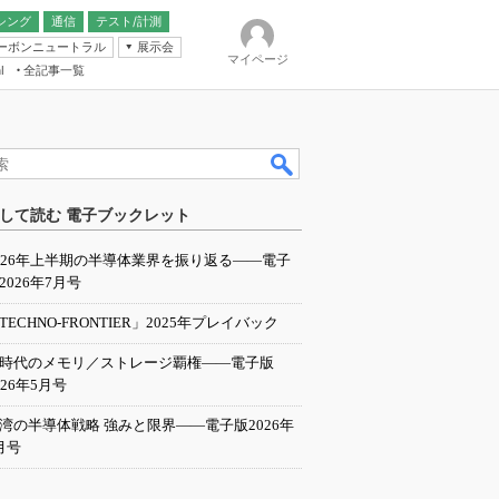
シング
通信
テスト/計測
ーボンニュートラル
展示会
マイページ
全記事一覧
l
ンピューティング
して読む 電子ブックレット
IER
026年上半期の半導体業界を振り返る――電子
2026年7月号
TECHNO-FRONTIER」2025年プレイバック
I時代のメモリ／ストレージ覇権――電子版
026年5月号
湾の半導体戦略 強みと限界――電子版2026年
月号