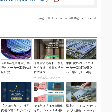
Copyright © ITmedia, Inc. All Rights Reserved.
令和8年熊本地震、半
【経営者必見】出社し
中国最大のDRAMメ
導体メーカー工場の対
たくなる！社員を活か
ーカーCXMTがIPO
応状況
す空間術
へ 増産とHBM開発
で存在感
PR(株式会社アルファーテクノ)
【プロの裏技を公開】
2026年は「2nm商用化
堅牢さ・コスパだけじ
内装を賢くデザインす
元年」 Panther Lake搭
ゃない最新「arrows」