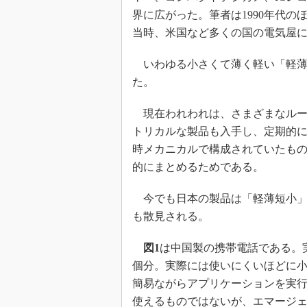
界に広がった。筆者は1990年代
当時、米国など多くの国の電気屋
いわゆる小さくて薄く軽い「軽薄
た。
現在われわれは、さまざまなルートで
トリカルな製品も入手し、定期的
時メカニカルで構成されていたも
的にまとめるためである。
今でも日本の製品は「軽薄短小」
も散見される。
図1
は中国製の携帯電話である。実
個分。実際には使いにくいほどに
簡易ながらアプリケーションを実
使えるものではないが、エマージ