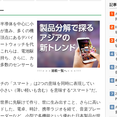
術を知る
記事
ー
エンジニア”が仕掛けた社内
念の180日
ションは日本を救うのか
半導体を中心に小
IoT通信
）が進み、多くの機
の頂点にあるデバイ
ナリスト「未来展望」
マートウォッチを代
愛されないエンジニア」の
行動論
。これらは、電池駆
を持ち、さらに、カ
で多数のセンサーも
↑↑↑＞＞＞
連載一覧へ
＜＜＜↑↑↑
チの「スマート」は2つの意味を同時に表現してい
、小さい（薄い軽いも含む）を意味する“スマート”だ。
世界に先駆けて作り、世に生み出すこと、さらに高い
ードした。電卓、時計、携帯ラジオを経て、音楽プレー
コーダーなど、小型で多機能という優れた日本製品が世