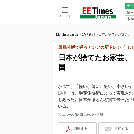
テク
業界
電池／エネル
ア
メディア
特
メ
福田昭の
LS
EE Times Japan
>
製品解剖
>
日本が捨てたお家芸、「
福田昭の
マ
湯之上隆
製品分解で探るアジアの新トレンド（38
FP
大山聡の
日本が捨てたお家芸、
大原雄介
国
ック
リタイア
学漂流記
かつて、「軽い、薄い、短い、小さい」
世界を「
短小」は、半導体技術によって実現され
もあった。日本がほとんど捨て去った「
踊るバズワ
Buzzwo
いる。
この10
2019年05月07日 11時30分 公開
で起こる
製品分解
印刷する
通知する