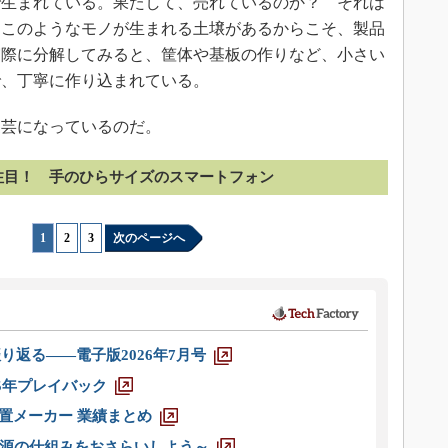
生まれている。果たして、売れているのか？ それは
、このようなモノが生まれる土壌があるからこそ、製品
実際に分解してみると、筐体や基板の作りなど、小さい
で、丁寧に作り込まれている。
芸になっているのだ。
注目！ 手のひらサイズのスマートフォン
1
|
2
|
3
次のページへ
り返る――電子版2026年7月号
025年プレイバック
装置メーカー 業績まとめ
源の仕組みをおさらいしよう～