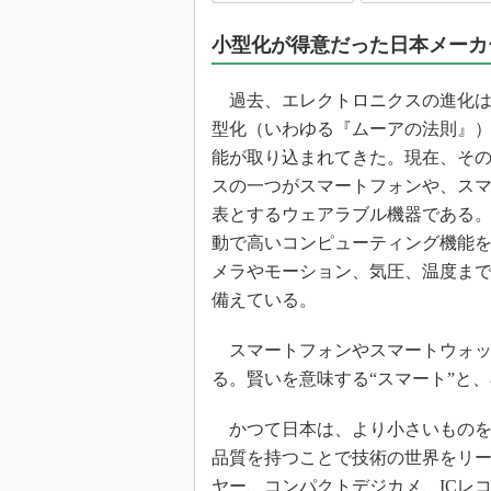
光伝送技
小型化が得意だった日本メーカ
“異端児
改革、執
イノベー
過去、エレクトロニクスの進化は
JASA発
型化（いわゆる『ムーアの法則』
能が取り込まれてきた。現在、そ
IHSア
スの一つがスマートフォンや、ス
「英語に
ための新
表とするウェアラブル機器である
動で高いコンピューティング機能
メラやモーション、気圧、温度ま
備えている。
スマートフォンやスマートウォッ
る。賢いを意味する“スマート”と
かつて日本は、より小さいものを
品質を持つことで技術の世界をリ
ヤー、コンパクトデジカメ、ICレ