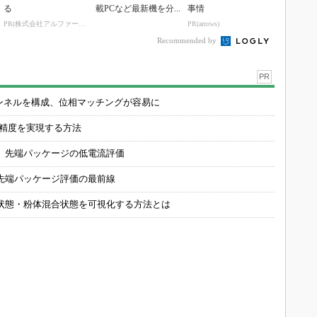
る
載PCなど最新機を分...
事情
PR(株式会社アルファーテクノ)
PR(arrows)
Recommended by
PR
チャンネルを構成、位相マッチングが容易に
の精度を実現する方法
 先端パッケージの低電流評価
先端パッケージ評価の最前線
状態・粉体混合状態を可視化する方法とは