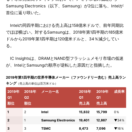
Samsung Electronics（以下、Samsung）が2位に落ち、Intelが
首位に返り咲いた。
Intelの同四半期における売上高は158億米ドルで、前年同期比
でほぼ横ばい。対するSamsungは、2018年第1四半期の185億米
ドルから2019年第1四半期は120億米ドルと、34％減少してい
る。
IC Insightsは、DRAMとNAND型フラッシュメモリ市場の低迷
が、IntelとSamsungの順序が逆転した原因だと指摘した。
2019年第1四半期の世界半導体メーカー（ファウンドリー含む）売上高ラン
キング
（売上高の単位は百万米ドル）
2019年
2018年
メーカー名
2018年
2019年
成長率
Q1
Q2
Q1
Q1
順位
順位
売上高
売上高
1
2
Intel
15,832
15,799
0％
2
1
Samsung Electronics
19,401
12,867
▼34％
3
3
TSMC
8,473
7,096
▼16％