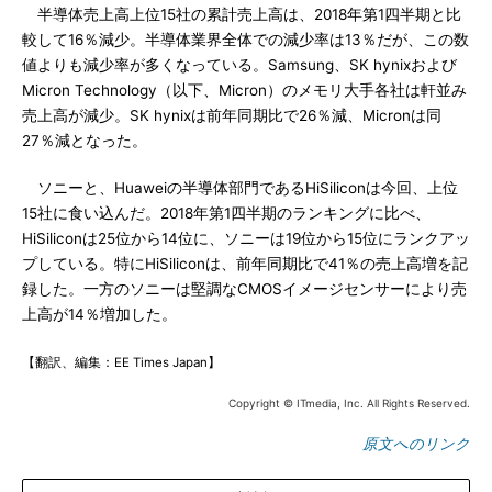
半導体売上高上位15社の累計売上高は、2018年第1四半期と比
較して16％減少。半導体業界全体での減少率は13％だが、この数
値よりも減少率が多くなっている。Samsung、SK hynixおよび
Micron Technology（以下、Micron）のメモリ大手各社は軒並み
売上高が減少。SK hynixは前年同期比で26％減、Micronは同
27％減となった。
ソニーと、Huaweiの半導体部門であるHiSiliconは今回、上位
15社に食い込んだ。2018年第1四半期のランキングに比べ、
HiSiliconは25位から14位に、ソニーは19位から15位にランクアッ
プしている。特にHiSiliconは、前年同期比で41％の売上高増を記
録した。一方のソニーは堅調なCMOSイメージセンサーにより売
上高が14％増加した。
【翻訳、編集：EE Times Japan】
Copyright © ITmedia, Inc. All Rights Reserved.
原文へのリンク