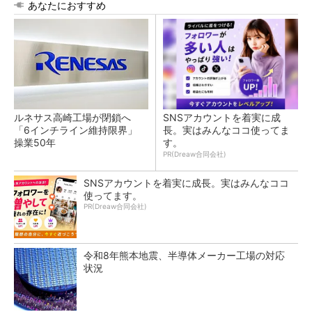
あなたにおすすめ
ルネサス高崎工場が閉鎖へ
SNSアカウントを着実に成
「6インチライン維持限界」
長。実はみんなココ使ってま
操業50年
す。
PR(Dreaw合同会社)
SNSアカウントを着実に成長。実はみんなココ
使ってます。
PR(Dreaw合同会社)
令和8年熊本地震、半導体メーカー工場の対応
状況