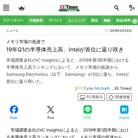
テクノロジー
先端技術
デバイス
センシング
通信
無線
部品/材料
ニュース
2019年5月24日
メモリ市場の低迷で
19年Q1の半導体売上高、Intelが首位に返り咲き
市場調査会社のIC Insightsによると、2019年第1四半期における
半導体売上高ランキングにおいて、メモリ市場の低迷から
Samsung Electronics（以下、Samsung）が2位に落ち、Intelが
首位に返り咲いた。
[
Dylan McGrath
，EE Times]
PC用表示
関連情報
Share
Post
LINE
Hatena
市場調査会社のIC Insightsによると、2019年第1四半期におけ
る半導体売上高ランキングにおいて、メモリ市場の低迷から