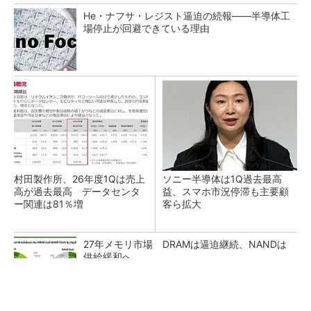
He・ナフサ・レジスト逼迫の続報――半導体工
場停止が回避できている理由
村田製作所、26年度1Qは売上
ソニー半導体は1Q過去最高
高が過去最高 データセンタ
益、スマホ市況停滞も主要顧
ー関連は81％増
客ら拡大
27年メモリ市場 DRAMは逼迫継続、NANDは
供給緩和へ