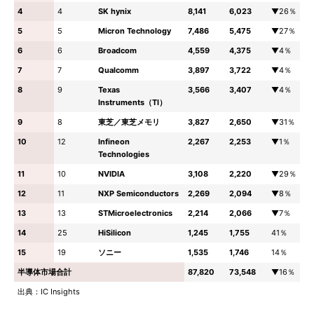
4
4
SK hynix
8,141
6,023
▼26％
5
5
Micron Technology
7,486
5,475
▼27％
6
6
Broadcom
4,559
4,375
▼4％
7
7
Qualcomm
3,897
3,722
▼4％
8
9
Texas
3,566
3,407
▼4％
Instruments（TI）
9
8
東芝／東芝メモリ
3,827
2,650
▼31％
10
12
Infineon
2,267
2,253
▼1％
Technologies
11
10
NVIDIA
3,108
2,220
▼29％
12
11
NXP Semiconductors
2,269
2,094
▼8％
13
13
STMicroelectronics
2,214
2,066
▼7％
14
25
HiSilicon
1,245
1,755
41％
15
19
ソニー
1,535
1,746
14％
半導体市場合計
87,820
73,548
▼16％
出典：IC Insights