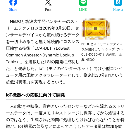
Share
Post
LINE
Hatena
NEDOと筑波大学発ベンチャーのスト
リームテクノロジは2019年8月20日、セ
ンサーやデバイスから流れ続けるデータ
を一切止めること無く連続的にロスレス
NEDOとストリームテクノロ
圧縮する技術「LCA-DLT（Lowest
ジが開発したLSIチップ（ST-
CLS-DC30-01）の外観 出
Common Ancestor-Dynamic Lookup
典:NEDO
Table）」を搭載したLSIの開発に成功し
た、と発表した。IoT（モノのインターネット）向け小型コンピ
ュータ用の圧縮アクセラレーターとして、従来比30分の1という
超低消費電力を実現するという。
IoT機器への搭載に向けて開発
人の動きや映像、音声といったセンサーなどから流れるストリ
ームデータは、一度メモリやストレージに保存してから処理する
のではなく、生成された瞬間に処理しなければならないことが特
徴だ。IoT機器の普及などによってこうしたデータ量は増加を続