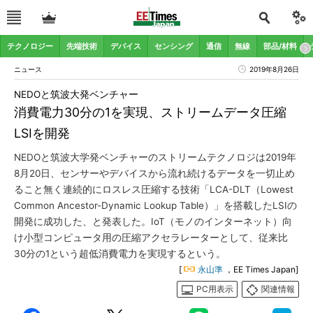
テクノロジー
先端技術
デバイス
センシング
通信
無線
部品/材料
ニュース
2019年8月26日
NEDOと筑波大発ベンチャー
消費電力30分の1を実現、ストリームデータ圧縮
LSIを開発
NEDOと筑波大学発ベンチャーのストリームテクノロジは2019年
8月20日、センサーやデバイスから流れ続けるデータを一切止め
ること無く連続的にロスレス圧縮する技術「LCA-DLT（Lowest
Common Ancestor-Dynamic Lookup Table）」を搭載したLSIの
開発に成功した、と発表した。IoT（モノのインターネット）向
け小型コンピュータ用の圧縮アクセラレーターとして、従来比
30分の1という超低消費電力を実現するという。
[
永山準
，EE Times Japan]
PC用表示
関連情報