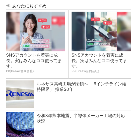
あなたにおすすめ
SNSアカウントを着実に成
SNSアカウントを着実に成
長。実はみんなココ使ってま
長。実はみんなココ使ってま
す。
す。
PR(Dreaw合同会社)
PR(Dreaw合同会社)
ルネサス高崎工場が閉鎖へ 「6インチライン維
持限界」 操業50年
令和8年熊本地震、半導体メーカー工場の対応
状況