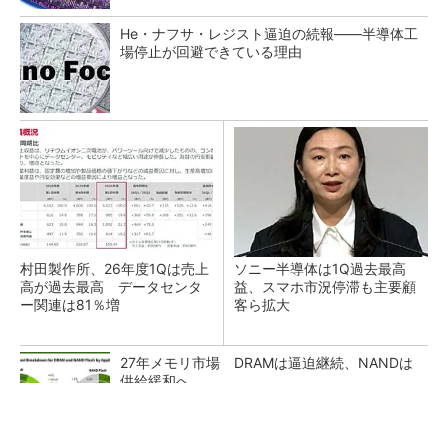
He・ナフサ・レジスト逼迫の続報――半導体工
場停止が回避できている理由
村田製作所、26年度1Qは売上
ソニー半導体は1Q過去最高
高が過去最高 データセンタ
益、スマホ市況停滞も主要顧
ー関連は81％増
客ら拡大
27年メモリ市場 DRAMは逼迫継続、NANDは
供給緩和へ