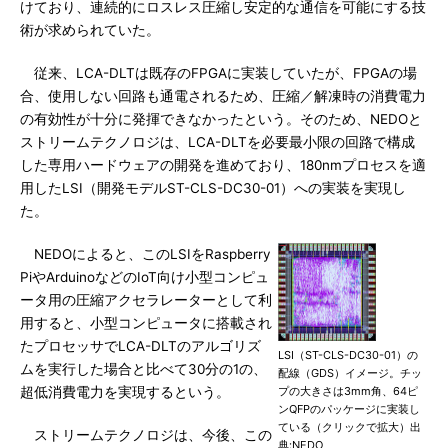
けており、連続的にロスレス圧縮し安定的な通信を可能にする技
術が求められていた。
従来、LCA-DLTは既存のFPGAに実装していたが、FPGAの場
合、使用しない回路も通電されるため、圧縮／解凍時の消費電力
の有効性が十分に発揮できなかったという。そのため、NEDOと
ストリームテクノロジは、LCA-DLTを必要最小限の回路で構成
した専用ハードウェアの開発を進めており、180nmプロセスを適
用したLSI（開発モデルST-CLS-DC30-01）への実装を実現し
た。
NEDOによると、このLSIをRaspberry
PiやArduinoなどのIoT向け小型コンピュ
ータ用の圧縮アクセラレーターとして利
用すると、小型コンピュータに搭載され
たプロセッサでLCA-DLTのアルゴリズ
LSI（ST-CLS-DC30-01）の
ムを実行した場合と比べて30分の1の、
配線（GDS）イメージ。チッ
超低消費電力を実現するという。
プの大きさは3mm角、64ピ
ンQFPのパッケージに実装し
ている（クリックで拡大）出
ストリームテクノロジは、今後、この
典:NEDO