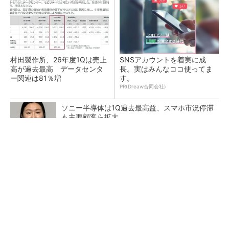
村田製作所、26年度1Qは売上
SNSアカウントを着実に成
高が過去最高 データセンタ
長。実はみんなココ使ってま
ー関連は81％増
す。
PR(Dreaw合同会社)
ソニー半導体は1Q過去最高益、スマホ市況停滞
も主要顧客ら拡大
トランスと平滑コイルを「一体化」 電源サイズ
を3分の2に
マイクロン、AI需要で広島工場増強へ起工式
1.5兆円投資