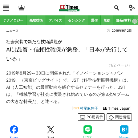
テクノロジー
先端技術
デバイス
センシング
通信
無線
部品/材料
ニュース
2019年9月2日
社会実装で新たな技術課題が
AIは品質・信頼性確保が急務、「日本が先行して
いる」
（1/2 ページ）
2019年8月29～30日に開催された「イノベーションジャパン
2019」（東京ビッグサイト）で、JST（科学技術振興機構）は、
AI（人工知能）の最新動向を紹介するセミナーを行った。JST
は、「機械学習が社会に実装され始めているのが第3次AIブーム
の大きな特長だ」と述べる。
[
村尾麻悠子
，EE Times Japan]
PC用表示
関連情報
Share
Post
LINE
Hatena