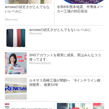
arrowsの頑丈さがとんでもな
令和8年熊本地震、半導体メー
いレベルに
カー工場の対応状況
PR(arrows)
arrowsの頑丈さがとんでもないレベルに
PR(arrows)
SNSアカウントを着実に成長。実はみんなココ
使ってます。
PR(Dreaw合同会社)
ルネサス高崎工場が閉鎖へ 「6インチライン維
持限界」 操業50年