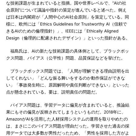
な技術課題が生まれていると指摘。国や世界レベルで、“AIの社
会原則”について議論や指針の策定が進んでいると述べた。例え
ば日本は内閣府が「人間中心のAI社会原則」を策定している。同
様に、欧州には「Ethics Guidelines for Trustworthy AI（信頼で
きるAIのための倫理指針）」、IEEEには「Ethically Aligned
Design（倫理的に配慮されたデザイン）」といった指針がある。
福島氏は、AIの新たな技術課題の具体例として、ブラックボッ
クス問題、バイアス（公平性）問題、品質保証などを挙げた。
ブラックボックス問題では、「人間が理解できる理由説明を出
してくれない」「どんな振る舞いをするのか動作保証ができな
い」「事故発生時に、原因解明や責任判断ができない」といった
点が懸念されている。要は、説明責任の問題だ。
バイアス問題は、学習データに偏見が含まれていると、推論結
果にもその偏見が反映されてしまうというものだ。2018年に、
AmazonがAIを活用した人材採用システムの運用を取りやめたの
は、まさにこのバイアス問題が理由だった。学習させた過去の採
用データでは大多数が男性だったため、「男性を採用した方がよ