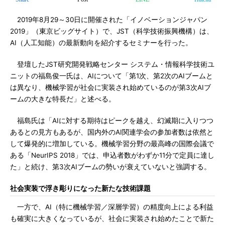
2019年8月29～30日に開催された「イノベーションジャパン
2019」（東京ビッグサイト）で、JST（科学技術振興機構）は、
AI（人工知能）の最新動向を紹介するセミナーを行った。
登壇したJST研究開発戦略センター システム・情報科学技術ユ
ニットの福島俊一氏は、AIについて「第1次、第2次のAIブームと
は異なり、機械学習が社会に実装され始めているのが第3次AIブ
ームの大きな特長だ」と述べる。
福島氏は「AIに対する期待はピークを越え、幻滅期に入りつつ
あるとの見方もあるが、国内外のAI関連学会の参加者数は依然と
して爆発的に増加している。機械学習分野の最高峰の国際会議で
ある「NeurIPS 2018」では、申込者数がわずか11分で定員に達し
た」と続け、第3次AIブームの勢いが衰えていないと強調する。
社会実装で浮き彫りになった新たな技術課題
一方で、AI（特に機械学習／深層学習）の精度向上による利益
も確実に大きくなっているが、社会に実装され始めたことで新た