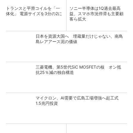
トランスと平滑コイルを「一
ソニー半導体は1Q過去最高
体化」 電源サイズを3分の2に
益、スマホ市況停滞も主要顧
客ら拡大
日本を資源大国へ 埋蔵量だけじゃない、南鳥
島レアアース泥の価値
三菱電機、第5世代SiC MOSFETの核 オン抵
抗25％減の独自構造
マイクロン、AI需要で広島工場増強へ起工式
1.5兆円投資