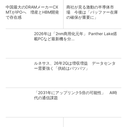
中国最大のDRAMメーカーCX
商社が見る激動の半導体市
MTがIPOへ 増産とHBM開発
場 今後は「バッファー在庫
で存在感
の確保が重要に」
2026年は「2nm商用化元年」 Panther Lake搭
載PCなど最新機を分...
ルネサス、26年2Qは増収増益 データセンタ
ー需要強く「供給はパツパツ」
「2031年にアップリンク5倍の可能性」 AI時
代の通信課題