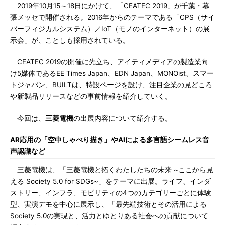
2019年10月15～18日にかけて、「CEATEC 2019」が千葉・幕
張メッセで開催される。2016年からのテーマである「CPS（サイ
バーフィジカルシステム）／IoT（モノのインターネット）の展
示会」が、ことしも採用されている。
CEATEC 2019の開催に先立ち、アイティメディアの製造業向
け5媒体であるEE Times Japan、EDN Japan、MONOist、スマー
トジャパン、BUILTは、特設ページを設け、注目企業の見どころ
や新製品リリースなどの事前情報を紹介していく。
今回は、
三菱電機
の出展内容について紹介する。
AR応用の「空中しゃべり描き」やAIによる多言語シームレス音
声認識など
三菱電機は、「三菱電機と拓くわたしたちの未来 ~ここから見
える Society 5.0 for SDGs~」をテーマに出展。ライフ、インダ
ストリー、インフラ、モビリティの4つのカテゴリーごとに体験
型、実演デモを中心に展示し、「最先端技術とその活用による
Society 5.0の実現と、活力とゆとりある社会への貢献について