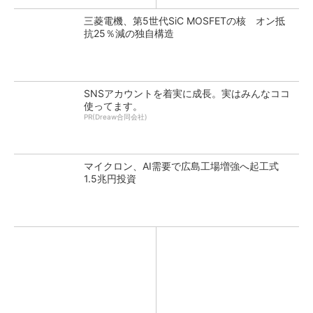
三菱電機、第5世代SiC MOSFETの核 オン抵
抗25％減の独自構造
SNSアカウントを着実に成長。実はみんなココ
使ってます。
PR(Dreaw合同会社)
マイクロン、AI需要で広島工場増強へ起工式
1.5兆円投資