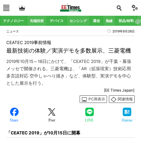
テクノロジー
先端技術
デバイス
センシング
通信
無線
部品/材料
ニュース
2019年9月26日
CEATEC 2019事前情報
最新技術の体験／実演デモを多数展示、三菱電機
2019年10月15～18日にかけて、「CEATEC 2019」が千葉・幕張
メッセで開催される。三菱電機は、「AR（拡張現実）技術応用
多言語対応 空中しゃべり描き」など、体験型、実演デモを中心
とした展示を行う。
[EE Times Japan]
PC用表示
関連情報
Share
Post
LINE
Hatena
「CEATEC 2019」が10月15日に開幕