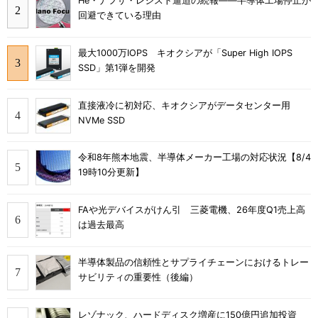
He・ナフサ・レジスト逼迫の続報――半導体工場停止が
回避できている理由
最大1000万IOPS キオクシアが「Super High IOPS
SSD」第1弾を開発
直接液冷に初対応、キオクシアがデータセンター用
NVMe SSD
令和8年熊本地震、半導体メーカー工場の対応状況【8/4
19時10分更新】
FAや光デバイスがけん引 三菱電機、26年度Q1売上高
は過去最高
半導体製品の信頼性とサプライチェーンにおけるトレー
サビリティの重要性（後編）
レゾナック、ハードディスク増産に150億円追加投資