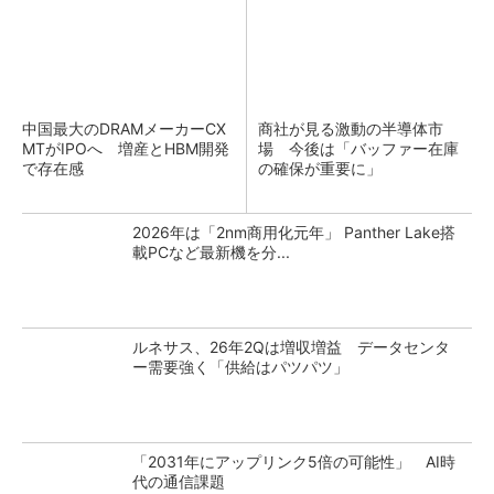
中国最大のDRAMメーカーCX
商社が見る激動の半導体市
MTがIPOへ 増産とHBM開発
場 今後は「バッファー在庫
で存在感
の確保が重要に」
2026年は「2nm商用化元年」 Panther Lake搭
載PCなど最新機を分...
ルネサス、26年2Qは増収増益 データセンタ
ー需要強く「供給はパツパツ」
「2031年にアップリンク5倍の可能性」 AI時
代の通信課題