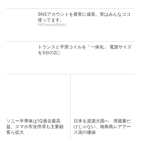
SNSアカウントを着実に成長。実はみんなココ
使ってます。
PR(Dreaw合同会社)
トランスと平滑コイルを「一体化」 電源サイズ
を3分の2に
ソニー半導体は1Q過去最高
日本を資源大国へ 埋蔵量だ
益、スマホ市況停滞も主要顧
けじゃない、南鳥島レアアー
客ら拡大
ス泥の価値