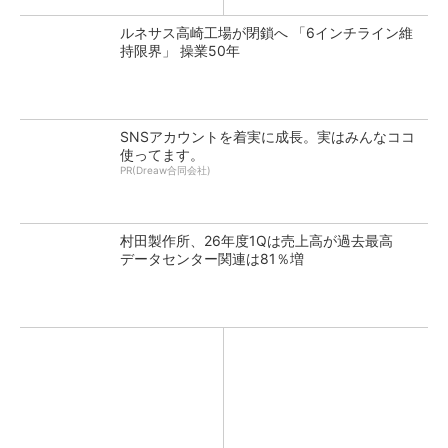
ルネサス高崎工場が閉鎖へ 「6インチライン維
持限界」 操業50年
SNSアカウントを着実に成長。実はみんなココ
使ってます。
PR(Dreaw合同会社)
村田製作所、26年度1Qは売上高が過去最高
データセンター関連は81％増