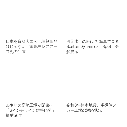
日本を資源大国へ 埋蔵量だ
四足歩行の肝は？ 写真で見る
けじゃない、南鳥島レアアー
Boston Dynamics「Spot」分
ス泥の価値
解展示
ルネサス高崎工場が閉鎖へ
令和8年熊本地震、半導体メー
「6インチライン維持限界」
カー工場の対応状況
操業50年