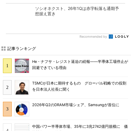
ソシオネクスト、26年1Qは赤字転落も通期予
想据え置き
Recommended by
記事ランキング
He・ナフサ・レジスト逼迫の続報――半導体工場停止が
回避できている理由
TSMCが日本に期待するもの グローバル戦略での役割
を日本法人社長に聞く
2026年Q2のDRAM市場シェア、Samsungが首位に
中国パワー半導体市場、35年に3兆2742億円規模に 価