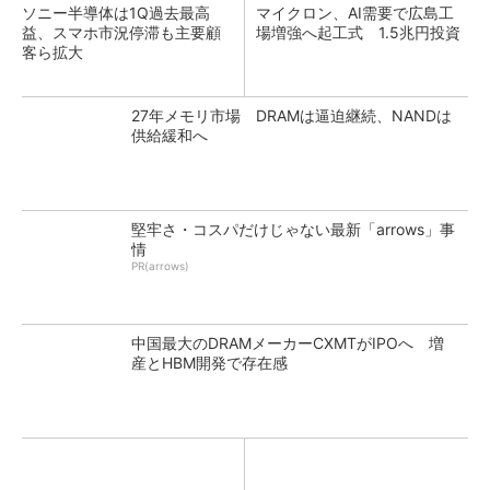
ソニー半導体は1Q過去最高
マイクロン、AI需要で広島工
益、スマホ市況停滞も主要顧
場増強へ起工式 1.5兆円投資
客ら拡大
27年メモリ市場 DRAMは逼迫継続、NANDは
供給緩和へ
堅牢さ・コスパだけじゃない最新「arrows」事
情
PR(arrows)
中国最大のDRAMメーカーCXMTがIPOへ 増
産とHBM開発で存在感