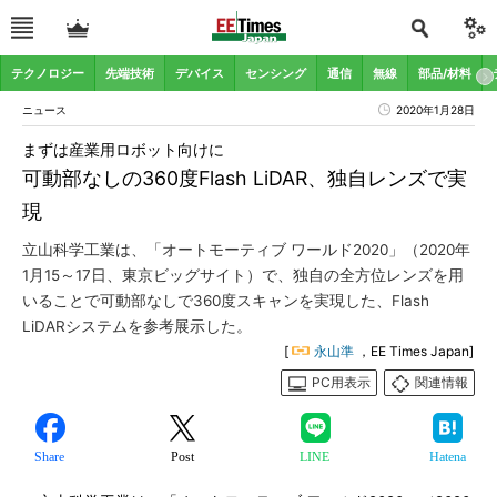
テクノロジー
先端技術
デバイス
センシング
通信
無線
部品/材料
ニュース
2020年1月28日
まずは産業用ロボット向けに
可動部なしの360度Flash LiDAR、独自レンズで実
現
立山科学工業は、「オートモーティブ ワールド2020」（2020年
1月15～17日、東京ビッグサイト）で、独自の全方位レンズを用
いることで可動部なしで360度スキャンを実現した、Flash
LiDARシステムを参考展示した。
[
永山準
，EE Times Japan]
PC用表示
関連情報
Share
Post
LINE
Hatena