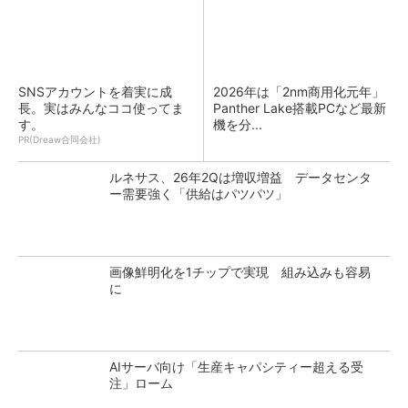
SNSアカウントを着実に成
2026年は「2nm商用化元年」
長。実はみんなココ使ってま
Panther Lake搭載PCなど最新
す。
機を分...
PR(Dreaw合同会社)
ルネサス、26年2Qは増収増益 データセンタ
ー需要強く「供給はパツパツ」
画像鮮明化を1チップで実現 組み込みも容易
に
AIサーバ向け「生産キャパシティー超える受
注」ローム