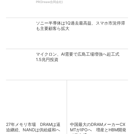
PR(Dreaw合同会社)
ソニー半導体は1Q過去最高益、スマホ市況停滞
も主要顧客ら拡大
マイクロン、AI需要で広島工場増強へ起工式
1.5兆円投資
27年メモリ市場 DRAMは逼
中国最大のDRAMメーカーCX
迫継続、NANDは供給緩和へ
MTがIPOへ 増産とHBM開発