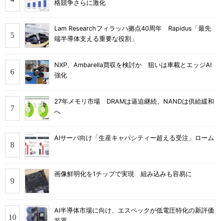
格競争さらに激化
Lam Researchフィラッハ拠点40周年 Rapidus「最先
端半導体支える重要な役割」
NXP、Ambarella買収を検討か 狙いは車載とエッジAI
強化
27年メモリ市場 DRAMは逼迫継続、NANDは供給緩和
へ
AIサーバ向け「生産キャパシティー超える受注」ローム
画像鮮明化を1チップで実現 組み込みも容易に
AI半導体市場に向け、エスペックが低電圧特化の新評価
装置