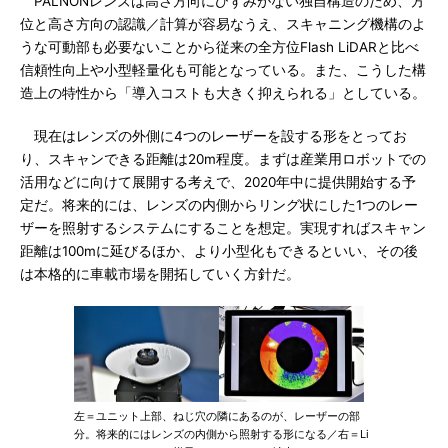
PALNONレンズは高さ方向にひずみがない独自構造のため、方
位と高さ方向の認識／計算が容易なうえ、スキャニング機構のよ
うな可動部も必要ないことから従来の全方位Flash LiDARと比べ
信頼性向上や小型軽量化も可能となっている。また、こうした構
造上の特性から「導入コストも大きく抑えられる」としている。
現在はレンズの外側に4つのレーザーを設する形をとってお
り、スキャンできる距離は20m程度。まずは産業用ロボットでの
活用などに向けて展開する考えで、2020年中に提供開始する予
定だ。将来的には、レンズの内側からリング状にした1つのレー
ザーを照射するシステムにすることを想定。実現すればスキャン
距離は100mに延びるほか、より小型化もできるといい、その後
は本格的に車載市場を開拓していく方針だ。
左＝ユニット上部、ねじ穴の隣にあるのが、レーザーの部
分。将来的にはレンズの内側から照射する形になる／右＝Li