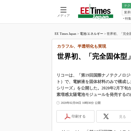
テク
業界
電池／エネル
ア
メディア
特
メ
福田昭の
LS
EE Times Japan
>
電池/エネルギー
>
世界初、「完全固
福田昭の
マ
湯之上隆
カラフル、半透明化も実現
FP
大山聡の
世界初、「完全固体型
大原雄介
ック
リタイア
リコーは、「第19回国際ナノテクノロジー
学漂流記
ト）で、電解液を固体材料のみで構成した完
シリーズ」を公開した。2020年2月下
世界を「
素増感太陽電池モジュールを発売するの
踊るバズワ
Buzzwo
2020年02月04日 10時30分 公開
この10
で起こる
印刷する
見る
製品分解