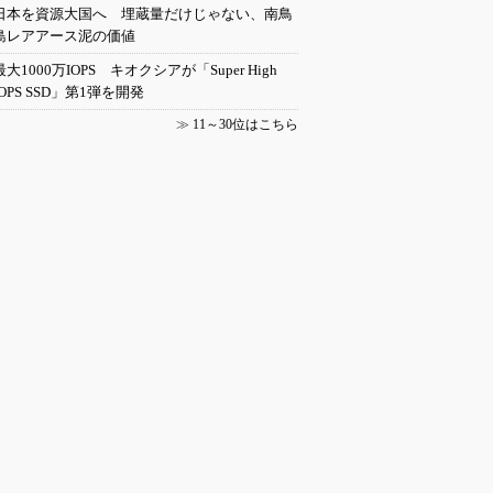
日本を資源大国へ 埋蔵量だけじゃない、南鳥
島レアアース泥の価値
最大1000万IOPS キオクシアが「Super High
IOPS SSD」第1弾を開発
≫
11～30位はこちら