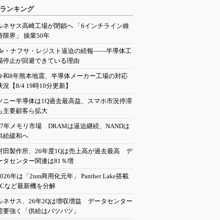
ランキング
ルネサス高崎工場が閉鎖へ 「6インチライン維
持限界」 操業50年
He・ナフサ・レジスト逼迫の続報――半導体工
場停止が回避できている理由
令和8年熊本地震、半導体メーカー工場の対応
状況【8/4 19時10分更新】
ソニー半導体は1Q過去最高益、スマホ市況停滞
も主要顧客ら拡大
27年メモリ市場 DRAMは逼迫継続、NANDは
供給緩和へ
村田製作所、26年度1Qは売上高が過去最高 デ
ータセンター関連は81％増
2026年は「2nm商用化元年」 Panther Lake搭載
PCなど最新機を分解
ルネサス、26年2Qは増収増益 データセンター
需要強く「供給はパツパツ」