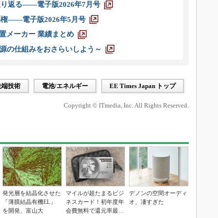
り返る――電子版2026年7月号
権――電子版2026年5月号
装置メーカー 業績まとめ
源の仕組みをおさらいしよう～
先端技術
電池/エネルギー
EE Times Japan トップ
Copyright © ITmedia, Inc. All Rights Reserved.
発光層を結晶化させた
マイルが超たまるビジ
デノンの空間オーディ
「薄膜結晶有機EL」
ネスカード！初年度年
オ、凄すぎた
を開発、富山大
会費無料で還元率最大