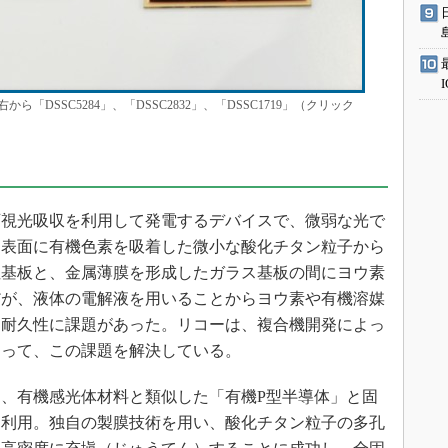
DSSC5284」、「DSSC2832」、「DSSC1719」（クリック
視光吸収を利用して発電するデバイスで、微弱な光で
。表面に有機色素を吸着した微小な酸化チタン粒子から
性基板と、金属薄膜を形成したガラス基板の間にヨウ素
だが、液体の電解液を用いることからヨウ素や有機溶媒
／耐久性に課題があった。リコーは、複合機開発によっ
よって、この課題を解決している。
、有機感光体材料と類似した「有機P型半導体」と固
て利用。独自の製膜技術を用い、酸化チタン粒子の多孔