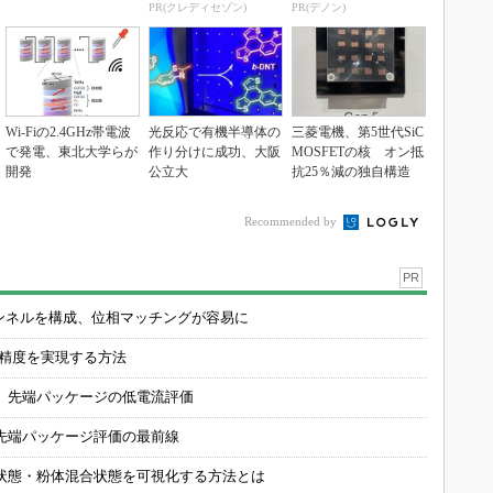
1.125%
PR(クレディセゾン)
PR(デノン)
Wi-Fiの2.4GHz帯電波
光反応で有機半導体の
三菱電機、第5世代SiC
で発電、東北大学らが
作り分けに成功、大阪
MOSFETの核 オン抵
開発
公立大
抗25％減の独自構造
Recommended by
PR
チャンネルを構成、位相マッチングが容易に
の精度を実現する方法
 先端パッケージの低電流評価
先端パッケージ評価の最前線
状態・粉体混合状態を可視化する方法とは