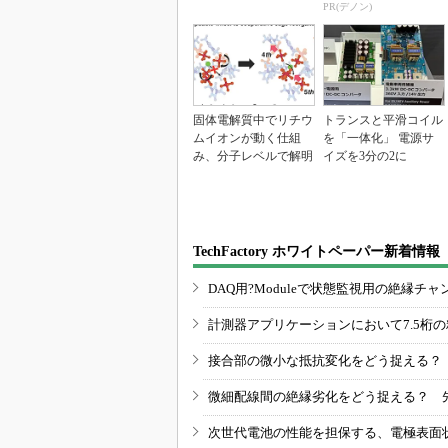
連は81％増
PR(デノン)
固体電解質中でリチウ
トランスと平滑コイル
ムイオンが動く仕組
を「一体化」 電源サ
み、分子レベルで解明
イズを3分の2に
TechFactory ホワイトペーパー新着情報
DAQ用?Moduleで状態監視用の絶縁
計測器アプリケーションにおいて7.5桁
接合部の微小な抵抗変化をどう捉える？
微細配線間の絶縁劣化をどう捉える？ 
次世代電池の性能を担保する、電極表面