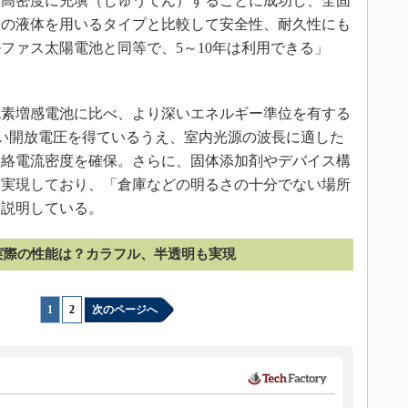
を高密度に充塡（じゅうてん）することに成功し、全固
来の液体を用いるタイプと比較して安全性、耐久性にも
ファス太陽電池と同等で、5～10年は利用できる」
素増感電池に比べ、より深いエネルギー準位を有する
い開放電圧を得ているうえ、室内光源の波長に適した
短絡電流密度を確保。さらに、固体添加剤やデバイス構
も実現しており、「倉庫などの明るさの十分でない場所
と説明している。
実際の性能は？カラフル、半透明も実現
1
|
2
次のページへ