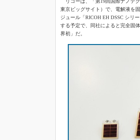
リコーは、「第19回国際ナノテクノ
光伝送技
東京ビッグサイト）で、電解液を
“異端児
改革、執
ジュール「RICOH EH DSSC 
する予定で、同社によると完全固
イノベー
界初」だ。
JASA発
IHSア
「英語に
ための新