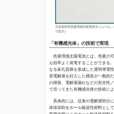
完全固体型色素増感太陽電池モジュール。右から「
で拡大）
「有機感光体」の技術で実現
色素増感太陽電池とは、色素の可
も効率よく発電することができる
なる多孔質膜を形成した透明導電
系電解液を封入した構造が一般的
の揮発、電解液漏れなどの安全性
て培ってきた有機感光体の技術に
具体的には、従来の電解液部分に
体添加剤をホール輸送性材料とし