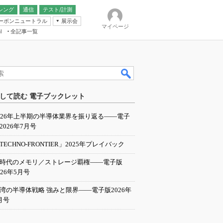
シング
通信
テスト/計測
ーボンニュートラル
展示会
マイページ
全記事一覧
l
ンピューティング
して読む 電子ブックレット
IER
026年上半期の半導体業界を振り返る――電子
2026年7月号
TECHNO-FRONTIER」2025年プレイバック
I時代のメモリ／ストレージ覇権――電子版
026年5月号
湾の半導体戦略 強みと限界――電子版2026年
月号