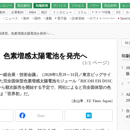
ノロジー
製品解剖
先端技術
デバイス
プロセス
パワー
部品材料
セン
動向
企業動向
統計
インタビュー
コラム
テーマ特集
カ
M&A
5G
ギー
ナログ
無線
集
ニュース
海外
国内
連載
電子版
読者登録
ホワイトペーパー
Specia
フィジカルAI
IoT・エッジコ
モリ
EXPO
Microchip情報
ストレージ通信
EE Times Japan×EDN Japan統合電
エッジAI
子版
I
SEMICON Japan
体型」色素増感太陽電池を発売へ：...
デバイス通信
パワーエレクトロニクス
電子ブックレット
イコン
CEATEC
のナノフォーカス
半導体後工程
GA
EdgeTech＋
業界スコープ
」色素増感太陽電池を発売へ
読者調査（EE Times Research）
印刷
TECHNO-FRONT
のエレ・組み込みプレイバ
（1/2 ページ）
カーボンニュートラル
2
人とくるま展
版
IoT
直前エンジニアの社会人大
総合展・技術会議」（2020年1月29～31日／東京ビッグサイ
全固体型色素増感太陽電池モジュール「RICOH EH DSSC
電源設計（EDN Japan）
「
旬から順次販売を開始する予定で、同社によると完全固体型の色
数字」で回してみよう
エレクトロニクス入門（EDN
は「世界初」だ。
A
Japan）
ード ～Behind the
2
[
永山準
，
EE Times Japan
]
rd
年で起こったこと、次の10年
台
こと
Share
4
で探るアジアの新トレンド