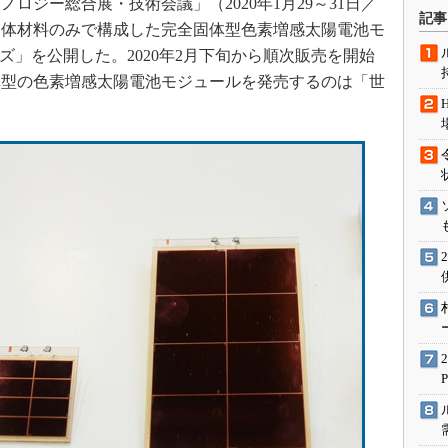
ロジー総合展・技術会議」（2020年1月29～31日／
術を知る
記事
固体材料のみで構成した完全固体型色素増感太陽電池モ
エンジニア”が仕掛けた社内
念の180日
シリーズ」を公開した。2020年2月下旬から順次販売を開始
体型の色素増感太陽電池モジュールを発売するのは「世
ションは日本を救うのか
IoT通信
ナリスト「未来展望」
愛されないエンジニア」の
行動論