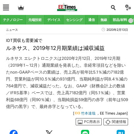
テクノロジー
先端技術
デバイス
センシング
通信
無線
部品/材料
ニュース
2020年2月13日
IDT買収も需要減で
ルネサス、2019年12月期業績は減収減益
ルネサス エレクトロニクスは2020年2月12日、2019年12月期
（2019年1～12月）通期業績を発表した。非経常項目などを除い
たnon-GAAPベースの業績は、売上高が前年比5.1％減の7182億
円、営業利益が同10.5％減の931億円、当期純利益が同8.4％減の
764億円で、減収減益だった。なお、GAAP（財務会計上の数値
／IFRS基準）ベースでは、売上高7182億円（同5.1％減）、営業
利益68億円（同90％減）、当期純損益59億円の赤字（前年は509
億円の黒字）で、最終赤字となっている。
[
竹本達哉
，EE Times Japan]
PC用表示
関連情報