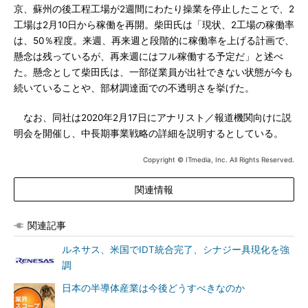
京、蘇州の後工程工場が2週間にわたり操業を停止したことで、2
工場は2月10日から稼働を再開。柴田氏は「現状、2工場の稼働率
は、50％程度。来週、再来週と段階的に稼働率を上げる計画で、
懸念は残っているが、再来週にはフル稼働する予定だ」と述べ
た。懸念として柴田氏は、一部従業員が出社できない状態が今も
続いていることや、部材調達面での不透明さを挙げた。
なお、同社は2020年2月17日にアナリスト／報道機関向けに説
明会を開催し、中長期事業戦略の詳細を説明するとしている。
Copyright © ITmedia, Inc. All Rights Reserved.
関連情報
関連記事
ルネサス、米国でIDT統合完了、シナジー具現化を強
調
日本の半導体産業は今後どうすべきなのか