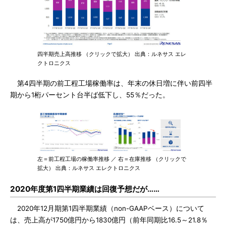
四半期売上高推移 （クリックで拡大） 出典：ルネサス エレ
クトロニクス
第4四半期の前工程工場稼働率は、年末の休日増に伴い前四半
期から1桁パーセント台半ば低下し、55％だった。
左＝前工程工場の稼働率推移 ／ 右＝在庫推移 （クリックで
拡大） 出典：ルネサス エレクトロニクス
2020年度第1四半期業績は回復予想だが……
2020年12月期第1四半期業績（non-GAAPベース）について
は、売上高が1750億円から1830億円（前年同期比16.5～21.8％