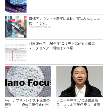
SNSアカウントを着実に成長。実はみんなココ
使ってます。
PR(Dreaw合同会社)
村田製作所、26年度1Qは売上高が過去最高
データセンター関連は81％増
He・ナフサ・レジスト逼迫の
ソニー半導体は1Q過去最高
続報――半導体工場停止が回
益、スマホ市況停滞も主要顧