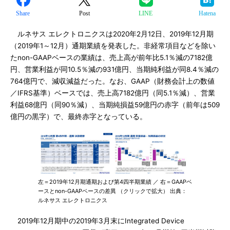
Share
Post
LINE
Hatena
ルネサス エレクトロニクスは2020年2月12日、2019年12月期
（2019年1～12月）通期業績を発表した。非経常項目などを除い
たnon-GAAPベースの業績は、売上高が前年比5.1％減の7182億
円、営業利益が同10.5％減の931億円、当期純利益が同8.4％減の
764億円で、減収減益だった。なお、GAAP（財務会計上の数値
／IFRS基準）ベースでは、売上高7182億円（同5.1％減）、営業
利益68億円（同90％減）、当期純損益59億円の赤字（前年は509
億円の黒字）で、最終赤字となっている。
左＝2019年12月期通期および第4四半期業績 ／ 右＝GAAPベ
ースとnon-GAAPベースの差異 （クリックで拡大） 出典：
ルネサス エレクトロニクス
2019年12月期中の2019年3月末にIntegrated Device