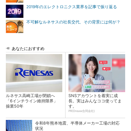
2019年のエレクトロニクス業界を記事で振り返る
不可解なルネサスの社長交代、その背景には何が？
あなたにおすすめ
ルネサス高崎工場が閉鎖へ
SNSアカウントを着実に成
「6インチライン維持限界」
長。実はみんなココ使ってま
操業50年
す。
PR(Dreaw合同会社)
令和8年熊本地震、半導体メーカー工場の対応
状況