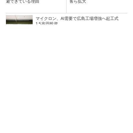
避できている理由
客ら拡大
マイクロン、AI需要で広島工場増強へ起工式
1.5兆円投資
27年メモリ市場 DRAMは逼迫継続、NANDは
供給緩和へ
中国最大のDRAMメーカーCXMTがIPOへ 増
産とHBM開発で存在感