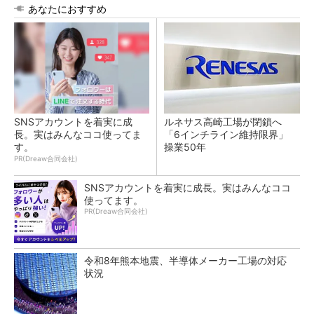
あなたにおすすめ
SNSアカウントを着実に成
ルネサス高崎工場が閉鎖へ
長。実はみんなココ使ってま
「6インチライン維持限界」
す。
操業50年
PR(Dreaw合同会社)
SNSアカウントを着実に成長。実はみんなココ
使ってます。
PR(Dreaw合同会社)
令和8年熊本地震、半導体メーカー工場の対応
状況