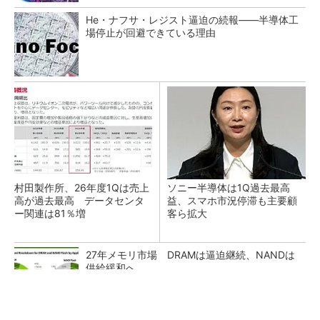
He・ナフサ・レジスト逼迫の続報――半導体工
場停止が回避できている理由
村田製作所、26年度1Qは売上
ソニー半導体は1Q過去最高
高が過去最高 データセンタ
益、スマホ市況停滞も主要顧
ー関連は81％増
客ら拡大
27年メモリ市場 DRAMは逼迫継続、NANDは
供給緩和へ