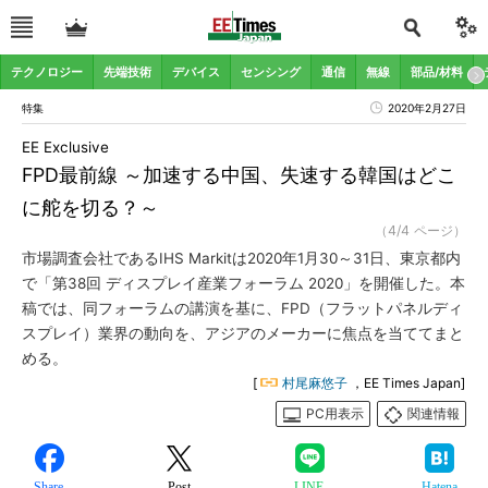
テクノロジー
先端技術
デバイス
センシング
通信
無線
部品/材料
特集
2020年2月27日
EE Exclusive
FPD最前線 ～加速する中国、失速する韓国はどこ
に舵を切る？～
（4/4 ページ）
市場調査会社であるIHS Markitは2020年1月30～31日、東京都内
で「第38回 ディスプレイ産業フォーラム 2020」を開催した。本
稿では、同フォーラムの講演を基に、FPD（フラットパネルディ
スプレイ）業界の動向を、アジアのメーカーに焦点を当ててまと
める。
[
村尾麻悠子
，EE Times Japan]
PC用表示
関連情報
Share
Post
LINE
Hatena