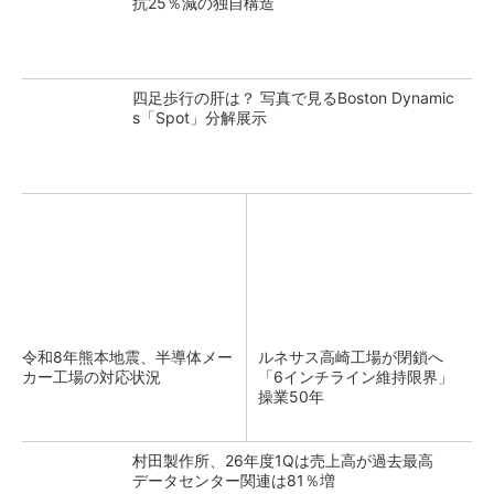
抗25％減の独自構造
四足歩行の肝は？ 写真で見るBoston Dynamic
s「Spot」分解展示
令和8年熊本地震、半導体メー
ルネサス高崎工場が閉鎖へ
カー工場の対応状況
「6インチライン維持限界」
操業50年
村田製作所、26年度1Qは売上高が過去最高
データセンター関連は81％増