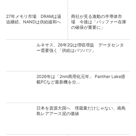
27年メモリ市場 DRAMは逼
商社が見る激動の半導体市
迫継続、NANDは供給緩和へ
場 今後は「バッファー在庫
の確保が重要に」
ルネサス、26年2Qは増収増益 データセンタ
ー需要強く「供給はパツパツ」
2026年は「2nm商用化元年」 Panther Lake搭
載PCなど最新機を分...
日本を資源大国へ 埋蔵量だけじゃない、南鳥
島レアアース泥の価値