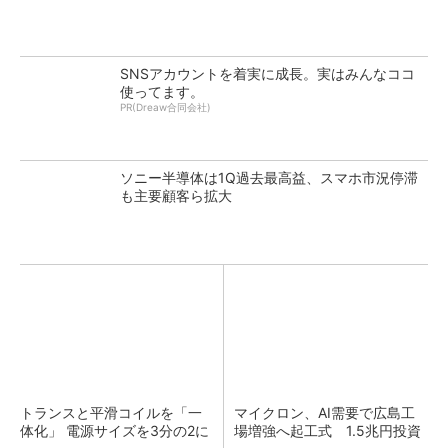
SNSアカウントを着実に成長。実はみんなココ
使ってます。
PR(Dreaw合同会社)
ソニー半導体は1Q過去最高益、スマホ市況停滞
も主要顧客ら拡大
トランスと平滑コイルを「一
マイクロン、AI需要で広島工
体化」 電源サイズを3分の2に
場増強へ起工式 1.5兆円投資