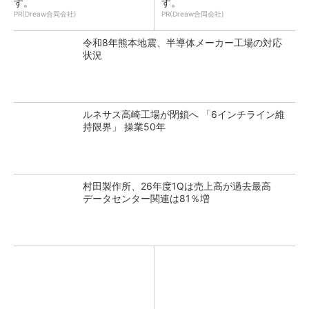
す。
す。
PR(Dreaw合同会社)
PR(Dreaw合同会社)
令和8年熊本地震、半導体メーカー工場の対応
状況
ルネサス高崎工場が閉鎖へ 「6インチライン維
持限界」 操業50年
村田製作所、26年度1Qは売上高が過去最高
データセンター関連は81％増