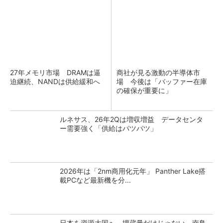
27年メモリ市場 DRAMは逼
商社が見る激動の半導体市
迫継続、NANDは供給緩和へ
場 今後は「バッファー在庫
の確保が重要に」
ルネサス、26年2Qは増収増益 データセンタ
ー需要強く「供給はパツパツ」
2026年は「2nm商用化元年」 Panther Lake搭
載PCなど最新機を分...
日本を資源大国へ 埋蔵量だけじゃない、南鳥