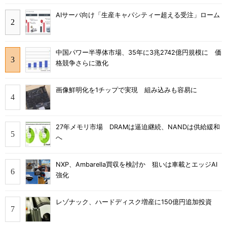
AIサーバ向け「生産キャパシティー超える受注」ローム
中国パワー半導体市場、35年に3兆2742億円規模に 価
格競争さらに激化
画像鮮明化を1チップで実現 組み込みも容易に
27年メモリ市場 DRAMは逼迫継続、NANDは供給緩和
へ
NXP、Ambarella買収を検討か 狙いは車載とエッジAI
強化
レゾナック、ハードディスク増産に150億円追加投資