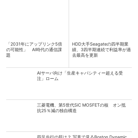
「2031年にアップリンク5倍
HDD大手Seagateの四半期業
の可能性」 AI時代の通信課
績、3四半期連続で利益率が過
題
去最高を更新
AIサーバ向け「生産キャパシティー超える受
注」ローム
三菱電機、第5世代SiC MOSFETの核 オン抵
抗25％減の独自構造
四足歩行の肝は？ 写真で見るBoston Dynamic