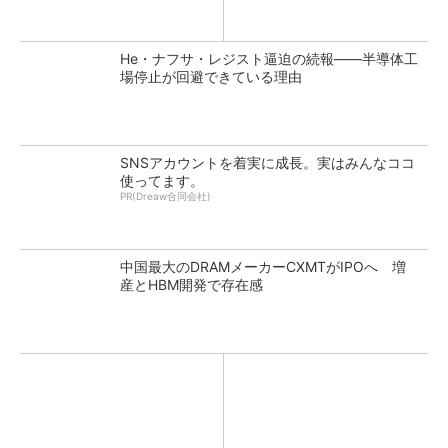
He・ナフサ・レジスト逼迫の続報――半導体工
場停止が回避できている理由
SNSアカウントを着実に成長。実はみんなココ
使ってます。
PR(Dreaw合同会社)
中国最大のDRAMメーカーCXMTがIPOへ 増
産とHBM開発で存在感