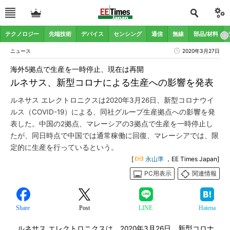
テクノロジー
先端技術
デバイス
センシング
通信
無線
部品/材料
ニュース
2020年3月27日
海外5拠点で生産を一時停止、現在は再開
ルネサス、新型コロナによる生産への影響を発表
ルネサス エレクトロニクスは2020年3月26日、新型コロナウイ
ルス（COVID-19）による、同社グループ生産拠点への影響を発
表した。中国の2拠点、マレーシアの3拠点で生産を一時停止し
たが、同日時点で中国では通常稼働に回復、マレーシアでは、限
定的に生産を行っているという。
[
永山準
，EE Times Japan]
PC用表示
関連情報
Share
Post
LINE
Hatena
ルネサス エレクトロニクスは、2020年3月26日、新型コロナ