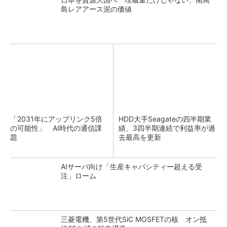
島レアアース泥の価値
「2031年にアップリンク5倍
HDD大手Seagateの四半期業
の可能性」 AI時代の通信課
績、3四半期連続で利益率が過
題
去最高を更新
AIサーバ向け「生産キャパシティー超える受
注」ローム
三菱電機、第5世代SiC MOSFETの核 オン抵