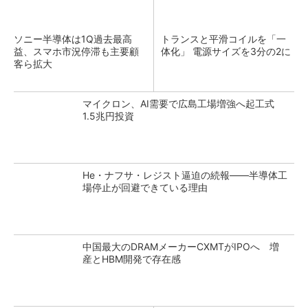
ソニー半導体は1Q過去最高
トランスと平滑コイルを「一
益、スマホ市況停滞も主要顧
体化」 電源サイズを3分の2に
客ら拡大
マイクロン、AI需要で広島工場増強へ起工式
1.5兆円投資
He・ナフサ・レジスト逼迫の続報――半導体工
場停止が回避できている理由
中国最大のDRAMメーカーCXMTがIPOへ 増
産とHBM開発で存在感