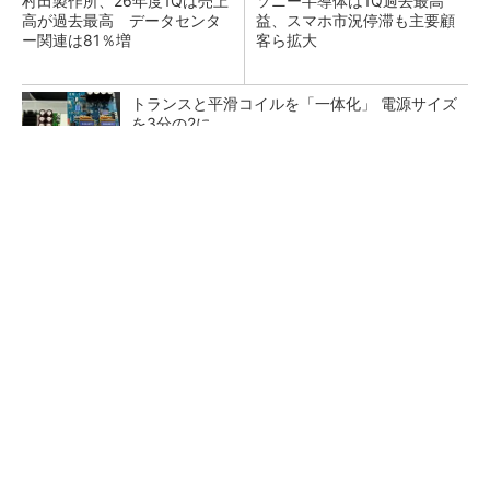
村田製作所、26年度1Qは売上
ソニー半導体は1Q過去最高
高が過去最高 データセンタ
益、スマホ市況停滞も主要顧
ー関連は81％増
客ら拡大
トランスと平滑コイルを「一体化」 電源サイズ
を3分の2に
マイクロン、AI需要で広島工場増強へ起工式
1.5兆円投資
He・ナフサ・レジスト逼迫の続報――半導体工
場停止が回避できている理由