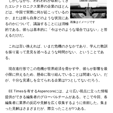
しかしながら、われわれが取材してき
たエレクトロニクス業界の企業のほとん
どは、中国で実際に何が起こっているの
か、または彼ら自身どのような状況にあ
画像はイメージです
るのかについて、議論することには消極
的である。彼らは基本的に「今はそのような場合ではない」と答
えるだけだ。
これは言い換えれば、いまだ危機のさなかであり、学んだ教訓
を振り返って意見を述べるような時間がない、ということであ
る。
現在進行形でこの危機が世界経済を脅かす中、彼らが影響を最
小限に抑えるため、懸命に取り組んでいることは間違いない。だ
が、十分な見通しを立てられる企業は1つとしてないだろう。
EE Timesを有するAspencoreには、より広い視点に立った情報
提供ができる編集者のグローバルチームがある。そこで今回、各
編集者に業界の反応や見解を広く収集するように依頼した。集ま
った見解はさまざまだが、際立ったことが1つある。