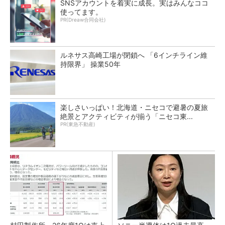
SNSアカウントを着実に成長。実はみんなココ
使ってます。
PR(Dreaw合同会社)
ルネサス高崎工場が閉鎖へ 「6インチライン維
持限界」 操業50年
楽しさいっぱい！北海道・ニセコで避暑の夏旅
絶景とアクティビティが揃う「ニセコ東...
PR(東急不動産)