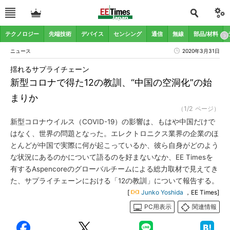
テクノロジー
先端技術
デバイス
センシング
通信
無線
部品/材料
ニュース
2020年3月31日
揺れるサプライチェーン
新型コロナで得た12の教訓、“中国の空洞化”の始
まりか
（1/2 ページ）
新型コロナウイルス（COVID-19）の影響は、もはや中国だけで
はなく、世界の問題となった。エレクトロニクス業界の企業のほ
とんどが中国で実際に何が起こっているか、彼ら自身がどのよう
な状況にあるのかについて語るのを好まないなか、EE Timesを
有するAspencoreのグローバルチームによる総力取材で見えてき
た、サプライチェーンにおける「12の教訓」について報告する。
[
Junko Yoshida
，EE Times]
PC用表示
関連情報