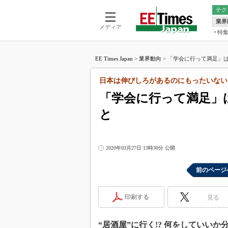
テク
業界
電池／エネル
ア
メディア
特
メ
福田昭の
LS
EE Times Japan
>
業界動向
>
「学会に行って満足」は時
福田昭の
マ
湯之上隆
日本は伸びしろがあるのにもったいない
FP
大山聡の
「学会に行って満足」
大原雄介
と
ック
リタイア
学漂流記
2020年03月27日 13時30分 公開
世界を「
踊るバズワ
前のページ
Buzzwo
この10
印刷する
見る
で起こる
製品分解
“居酒屋”に行く!? 何をしていい