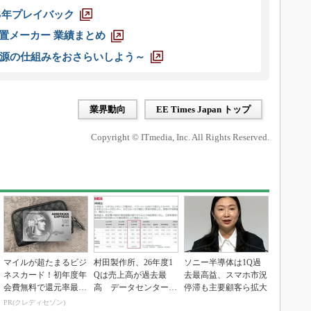
025年プレイバック
装置メーカー 業績まとめ
源の仕組みをおさらいしよう～
業界動向
EE Times Japan トップ
Copyright © ITmedia, Inc. All Rights Reserved.
マイルが超たまるビジ
村田製作所、26年度1
ソニー半導体は1Q過
ネスカード！初年度年
Qは売上高が過去最
去最高益、スマホ市況
会費無料で還元率最大
高 データセンター関
停滞も主要顧客ら拡大
1.125%
連は81％増
PR(クレディセゾン)