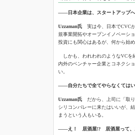
光伝送技
“異端児
――日本企業は、スタートアップ
改革、執
イノベー
Uzzaman氏
実は今、日本でCVC
規事業開拓やオープンイノベーシ
JASA発
投資にも関心はあるが、何から始
IHSア
「英語に
しかも、われわれのようなVCを
ための新
内外のベンチャー企業とコネクシ
い。
――自分たちで全てやらなくては
Uzzaman氏
だから、上司に「取り
シリコンバレーに来たはいいが、
まうという人もいる。
――え！ 居酒屋!? 居酒屋って