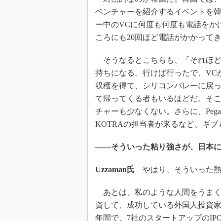
ベンチャーを紹介するイベントを韓
ー中のVCに何度も何度も電話をか
ころにも20回ほど電話がかかって
そうなるとこちらも、「それほど
持ちになる。行けば行ったで、VC
収穫を得て、シリコンバレーに戻
て帰ってくる者もいるほどだ。そ
チャーも少なくない。さらに、Peg
KOTRAの担当者が来るなど、ギ
――そういった粘り強さが、日本
Uzzaman氏
やはり、そういった熱
あとは、私のような人間をうまく
資して、成功している外国人投資家
年間で、7社のスタートアップのI