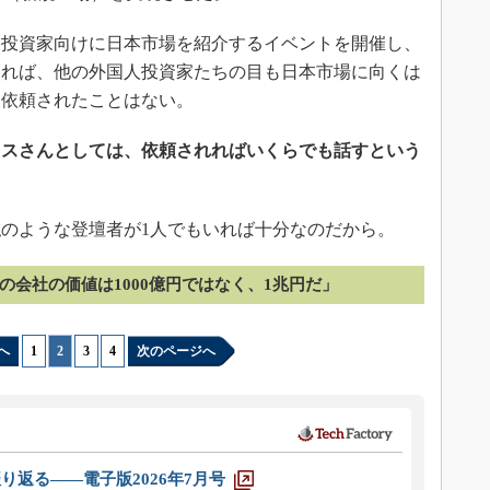
投資家向けに日本市場を紹介するイベントを開催し、
すれば、他の外国人投資家たちの目も日本市場に向くは
を依頼されたことはない。
ニスさんとしては、依頼されればいくらでも話すという
のような登壇者が1人でもいれば十分なのだから。
の会社の価値は1000億円ではなく、1兆円だ」
へ
1
|
2
|
3
|
4
次のページへ
り返る――電子版2026年7月号