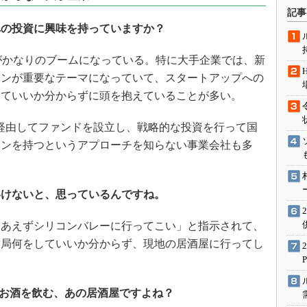
術を知る
記事
エンジニア”が仕掛けた社内
への投資に興味を持っていますか？
念の180日
ションは日本を救うのか
がかなりのブームになっている。特に大手企業では、新
ョンが重要なテーマになっていて、スタートアップへの
IoT通信
めていいか分からずに頭を抱えていることが多い。
ナリスト「未来展望」
愛されないエンジニア」の
経由してファンドを設立し、戦略的な投資を行って国
行動論
ョンを持つというアプローチを知らない事業会社も多
いけないと、思っているんですね。
あえずシリコンバレーに行ってこい」と指示されて、
結局何をしていいか分からず、現地の居酒屋に行ってし
、お酒を飲む、あの居酒屋ですよね？