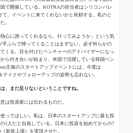
国で開催している。KOTRAの担当者はシリコンバレ
けて、イベントに来てくれないかと依頼する。私のと
きた。
熱心に誘ってくれるなら、行ってみようか」という気
が手ぶらで帰ってくることはまずない。必ず何らかの
ってくる。目を付けたベンチャーのアドバイザーになっ
こから付き合いが始まり、米国で活躍している韓国ベン
asus主催のスタートアップイベントには、今度は
ブ＆テイクやフォローアップの姿勢も忘れない。
には、まだ足りないということですね。
意は投資家には伝わるものだ。
使ってほしい。私は、日本のスタートアップに最も投
の1人だと自負している。日本に投資を始めてからの7
PO（新規上場）を実現させた。