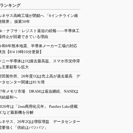
ランキング
ルネサス高崎工場が閉鎖へ 「6インチライン維
持限界」 操業50年
He・ナフサ・レジスト逼迫の続報――半導体工
場停止が回避できている理由
令和8年熊本地震、半導体メーカー工場の対応
状況【8/4 19時10分更新】
ソニー半導体は1Q過去最高益、スマホ市況停滞
も主要顧客ら拡大
村田製作所、26年度1Qは売上高が過去最高 デ
ータセンター関連は81％増
27年メモリ市場 DRAMは逼迫継続、NANDは
供給緩和へ
2026年は「2nm商用化元年」 Panther Lake搭載
PCなど最新機を分解
ルネサス、26年2Qは増収増益 データセンター
需要強く「供給はパツパツ」