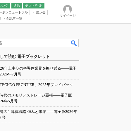
シング
通信
テスト/計測
ーボンニュートラル
展示会
マイページ
全記事一覧
l
ンピューティング
して読む 電子ブックレット
IER
026年上半期の半導体業界を振り返る――電子
2026年7月号
TECHNO-FRONTIER」2025年プレイバック
I時代のメモリ／ストレージ覇権――電子版
026年5月号
湾の半導体戦略 強みと限界――電子版2026年
月号