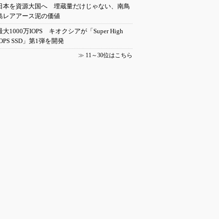
日本を資源大国へ 埋蔵量だけじゃない、南鳥
島レアアース泥の価値
最大1000万IOPS キオクシアが「Super High
IOPS SSD」第1弾を開発
≫
11～30位はこちら