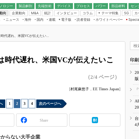
ノロジー
製品解剖
先端技術
デバイス
プロセス
パワー
部品材料
セン
動向
企業動向
統計
インタビュー
コラム
テーマ特集
カ
M&A
5G
ギー
ナログ
無線
集
ニュース
海外
国内
連載
電子版
読者登録
ホワイトペーパー
Specia
フィジカルAI
IoT・エッジコ
モリ
EXPO
Microchip情報
ストレージ通信
EE Times Japan×EDN Japan統合電
エッジAI
子版
I
SEMICON Japan
代遅れ、米国VCが伝えたい...
デバイス通信
パワーエレクトロニクス
電子ブックレット
イコン
CEATEC
のナノフォーカス
半導体後工程
GA
EdgeTech＋
業界スコープ
は時代遅れ、米国VCが伝えたいこ
読者調査（EE Times Research）
印刷
TECHNO-FRONT
のエレ・組み込みプレイバ
カーボンニュートラル
2
人とくるま展
（2/4 ページ）
版
IoT
直前エンジニアの社会人大
電源設計（EDN Japan）
[
村尾麻悠子
，
EE Times Japan
]
「
数字」で回してみよう
エレクトロニクス入門（EDN
A
Japan）
ード ～Behind the
へ
1
|
2
|
3
|
4
次のページへ
2
rd
年で起こったこと、次の10年
台
Share
こと
4
で探るアジアの新トレンド
か分からない大手企業