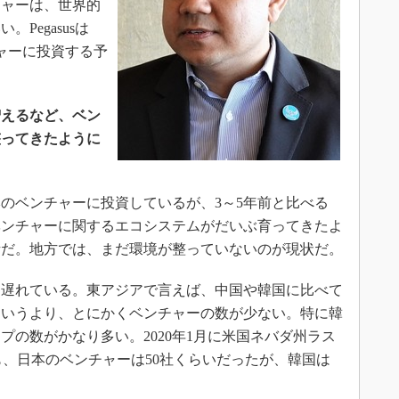
チャーは、世界的
Pegasusは
チャーに投資する予
増えるなど、ベン
整ってきたように
本のベンチャーに投資しているが、3～5年前と比べる
ベンチャーに関するエコシステムがだいぶ育ってきたよ
話だ。地方では、まだ環境が整っていないのが現状だ。
遅れている。東アジアで言えば、中国や韓国に比べて
というより、とにかくベンチャーの数が少ない。特に韓
プの数がかなり多い。2020年1月に米国ネバダ州ラス
」でも、日本のベンチャーは50社くらいだったが、韓国は