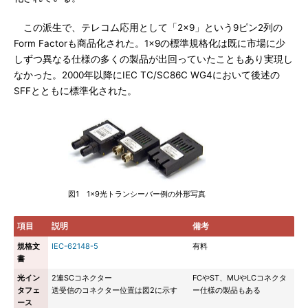
この派生で、テレコム応用として「2×9」という9ピン2列の
Form Factorも商品化された。1×9の標準規格化は既に市場に少
しずつ異なる仕様の多くの製品が出回っていたこともあり実現し
なかった。2000年以降にIEC TC/SC86C WG4において後述の
SFFとともに標準化された。
図1 1×9光トランシーバー例の外形写真
項目
説明
備考
規格文
IEC-62148-5
有料
書
光イン
2連SCコネクター
FCやST、MUやLCコネクタ
タフェ
送受信のコネクター位置は図2に示す
ー仕様の製品もある
ース