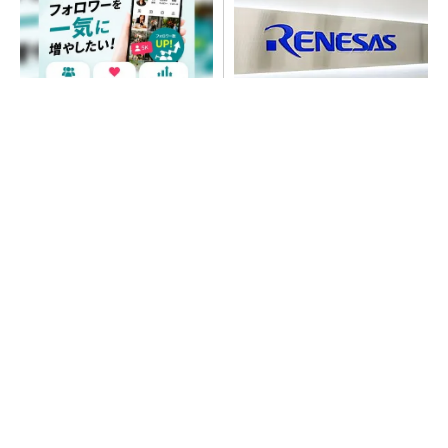
SNSアカウントを着実に成
ルネサス高崎工場が閉鎖へ
長。実はみんなココ使ってま
「6インチライン維持限界」
す。
操業50年
PR(Dreaw合同会社)
SNSアカウントを着実に成長。実はみんなココ
使ってます。
PR(Dreaw合同会社)
令和8年熊本地震、半導体メーカー工場の対応
状況
He・ナフサ・レジスト逼迫の続報――半導体工
場停止が回避できている理由