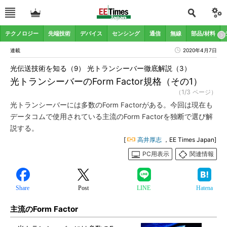
テクノロジー
先端技術
デバイス
センシング
通信
無線
部品/材料
連載
2020年4月7日
光伝送技術を知る（9） 光トランシーバー徹底解説（3）
光トランシーバーのForm Factor規格（その1）
（1/3 ページ）
光トランシーバーには多数のForm Factorがある。今回は現在も
データコムで使用されている主流のForm Factorを独断で選び解
説する。
[
高井厚志
，EE Times Japan]
PC用表示
関連情報
Share
Post
LINE
Hatena
主流のForm Factor