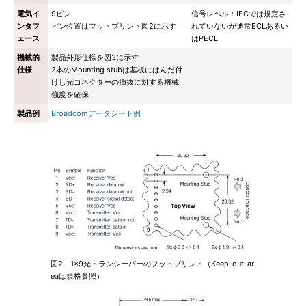
電気イ
9ピン
信号レベル：IECでは規定さ
ンタフ
ピン位置はフットプリント図2に示す
れていないが通常ECLあるい
ェース
はPECL
機械的
製品外形仕様を図3に示す
仕様
2本のMounting stubは基板にはんだ付
けし光コネクターの挿抜に対する機械
強度を確保
製品例
Broadcomデータシート例
図2 1×9光トランシーバーのフットプリント（Keep-out-ar
eaは規格参照）