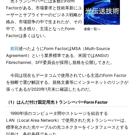
光トランシーバーには多数のForm
Factorがある。市場要求と技術革新にユ
ーザーとサプライヤーのビジネス戦略が
絡み、市場競争の中で生まれたが、その
中で、生き残り、主流となったForm
連載一覧へ
Factorは多くはない。
前回
述べたようにForm FactorはMSA（Multi-Source
Agreement）という業界標準である、米国ではANSIの
Fibrechannel、SFF委員会が採用し規格を公開してきた。
今回は現在もデータコムで使用されている主流のForm Factor
を独断で選び解説する。規格文書等にインターネットのリンクが
張ってあるが2020年1月末に確認したものだ。
（1）はんだ付け固定用光トランシーバーForm Factor
1990年頃のコンピュータ間やストレージを結合する
LAN（Local Area Network）で使用された光トランシーバーは、
標準化された光ケーブルの光コネクターをインタフェースとする
以外は、各社各様であった。