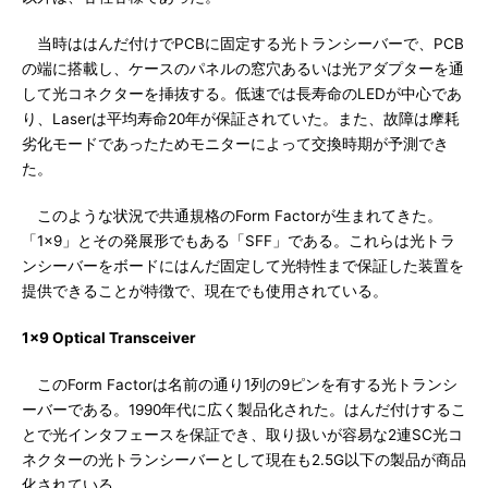
当時ははんだ付けでPCBに固定する光トランシーバーで、PCB
の端に搭載し、ケースのパネルの窓穴あるいは光アダプターを通
して光コネクターを挿抜する。低速では長寿命のLEDが中心であ
り、Laserは平均寿命20年が保証されていた。また、故障は摩耗
劣化モードであったためモニターによって交換時期が予測でき
た。
このような状況で共通規格のForm Factorが生まれてきた。
「1×9」とその発展形でもある「SFF」である。これらは光トラ
ンシーバーをボードにはんだ固定して光特性まで保証した装置を
提供できることが特徴で、現在でも使用されている。
1x9 Optical Transceiver
このForm Factorは名前の通り1列の9ピンを有する光トランシ
ーバーである。1990年代に広く製品化された。はんだ付けするこ
とで光インタフェースを保証でき、取り扱いが容易な2連SC光コ
ネクターの光トランシーバーとして現在も2.5G以下の製品が商品
化されている。