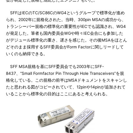
会が制定した規格と混乱したエンジニアもいた。
SFFはIECのTC/SC86CのWG4というグループで標準化が進め
られ、2002年に規格化された。当時、300pin MSAの成功から、
トランシーバー規格の標準化の重要性がIECでも認識され、WG4
が発足した。筆者も国内委員会WGや時々IEC会合にも参加した
がデジュール標準化の重さ、遅さを感じた。その後MSAをほとん
どそのまま採用するSFF委員会がForm Factorに関しリードして
いくのも納得できる。
SFF MSA規格を基にSFF委員会でも2003年にSFF-
8437、“Small Formfactor Pin Through Hole Transceivers”を規
格化している。この規格の前半はMSAドキュメントをスキャンし
たと思われる図がコピーされていて、12pinや14pinが追加されて
いることから標準化の目的はここにあると考えられる。