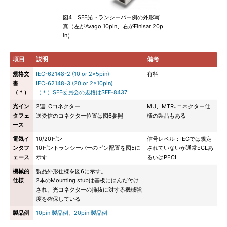
図4 SFF光トランシーバー例の外形写
真（左がAvago 10pin、右がFinisar 20p
in）
項目
説明
備考
規格文
IEC-62148-2 (10 or 2x5pin)
有料
書
IEC-62148-3 (20 or 2x10pin)
（＊）
（＊）SFF委員会の規格はSFF-8437
光イン
2連LCコネクター
MU、MTRJコネクター仕
タフェ
送受信のコネクター位置は図6参照
様の製品もある
ース
電気イ
10/20ピン
信号レベル：IECでは規定
ンタフ
10ピントランシーバーのピン配置を図5に
されていないが通常ECLあ
ェース
示す
るいはPECL
機械的
製品外形仕様を図6に示す。
仕様
2本のMounting stubは基板にはんだ付け
され、光コネクターの挿抜に対する機械強
度を確保している
製品例
10pin 製品例
、
20pin 製品例