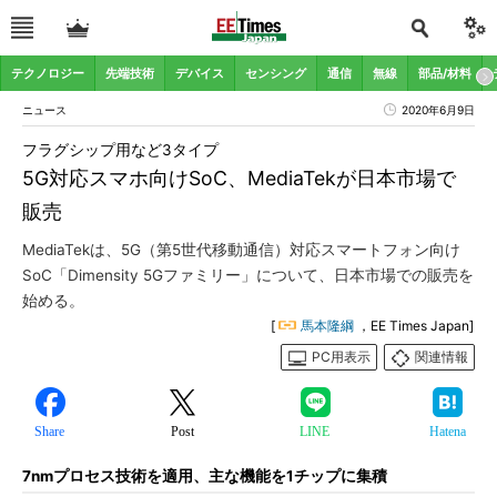
テクノロジー
先端技術
デバイス
センシング
通信
無線
部品/材料
ニュース
2020年6月9日
フラグシップ用など3タイプ
5G対応スマホ向けSoC、MediaTekが日本市場で
販売
MediaTekは、5G（第5世代移動通信）対応スマートフォン向け
SoC「Dimensity 5Gファミリー」について、日本市場での販売を
始める。
[
馬本隆綱
，EE Times Japan]
PC用表示
関連情報
Share
Post
LINE
Hatena
7nmプロセス技術を適用、主な機能を1チップに集積