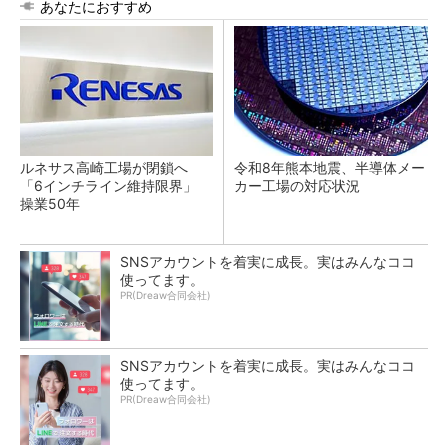
あなたにおすすめ
ルネサス高崎工場が閉鎖へ
令和8年熊本地震、半導体メー
「6インチライン維持限界」
カー工場の対応状況
操業50年
SNSアカウントを着実に成長。実はみんなココ
使ってます。
PR(Dreaw合同会社)
SNSアカウントを着実に成長。実はみんなココ
使ってます。
PR(Dreaw合同会社)