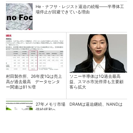
He・ナフサ・レジスト逼迫の続報――半導体工
場停止が回避できている理由
村田製作所、26年度1Qは売上
ソニー半導体は1Q過去最高
高が過去最高 データセンタ
益、スマホ市況停滞も主要顧
ー関連は81％増
客ら拡大
27年メモリ市場 DRAMは逼迫継続、NANDは
供給緩和へ