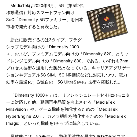
MediaTekは2020年6月、5G（第5世代
移動通信）対応スマートフォン向け
SoC「Dimensity 5Gファミリー」を日本
市場で発売すると発表した。
新たに販売するのは3タイプ。フラグ
シップモデル向けの「Dimensity 1000
＋」および、プレミアムモデル向けの「Dimensity 820」とミッ
ドレンジモデル向けの「Dimensity 800」である。いずれも7nm
プロセス技術を適用した製品となっている。キャリアアグリゲー
ションやデュアル5G SIM、5G NR接続などに対応しつつ、電力
効率を最適化する独自の「5G UltraSave」技術を搭載した。
「Dimensity 1000＋」は、リフレッシュレート144Hzのモニタ
ーに対応した他、動画再生品質を向上させる「MediaTek
MiraVision」や、ゲーム機能を強化するための「MediaTek
HyperEngine 2.0」、カメラ機能を強化するための「MediaTek
Imagiq」といった機能を1チップに統合している。
具体的には、5Gモデム、動作周波数が最大2.6GzのArmコア