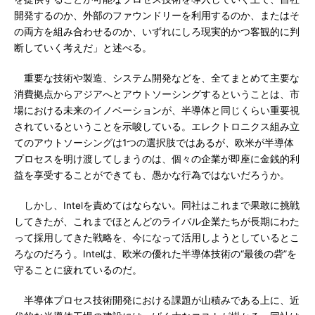
開発するのか、外部のファウンドリーを利用するのか、またはそ
の両方を組み合わせるのか、いずれにしろ現実的かつ客観的に判
断していく考えだ」と述べる。
重要な技術や製造、システム開発などを、全てまとめて主要な
消費拠点からアジアへとアウトソーシングするということは、市
場における未来のイノベーションが、半導体と同じくらい重要視
されているということを示唆している。エレクトロニクス組み立
てのアウトソーシングは1つの選択肢ではあるが、欧米が半導体
プロセスを明け渡してしまうのは、個々の企業が即座に金銭的利
益を享受することができても、愚かな行為ではないだろうか。
しかし、Intelを責めてはならない。同社はこれまで果敢に挑戦
してきたが、これまでほとんどのライバル企業たちが長期にわた
って採用してきた戦略を、今になって活用しようとしているとこ
ろなのだろう。Intelは、欧米の優れた半導体技術の“最後の砦”を
守ることに疲れているのだ。
半導体プロセス技術開発における課題が山積みである上に、近