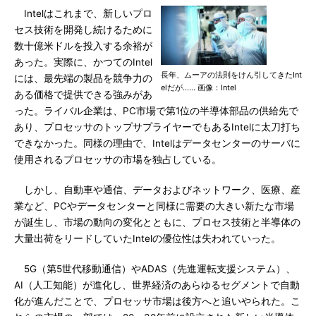
Intelはこれまで、新しいプロ
セス技術を開発し続けるために
数十億米ドルを投入する余裕が
あった。実際に、かつてのIntel
長年、ムーアの法則をけん引してきたInt
には、最先端の製品を競争力の
elだが…… 画像：Intel
ある価格で提供できる強みがあ
った。ライバル企業は、PC市場で第1位の半導体部品の供給先で
あり、プロセッサのトップサプライヤーでもあるIntelに太刀打ち
できなかった。同様の理由で、Intelはデータセンターのサーバに
使用されるプロセッサの市場を独占している。
しかし、自動車や通信、データおよびネットワーク、医療、産
業など、PCやデータセンターと同様に需要の大きい新たな市場
が誕生し、市場の動向の変化とともに、プロセス技術と半導体の
大量出荷をリードしていたIntelの優位性は失われていった。
5G（第5世代移動通信）やADAS（先進運転支援システム）、
AI（人工知能）が進化し、世界経済のあらゆるセグメントで自動
化が進んだことで、プロセッサ市場は後方へと追いやられた。こ