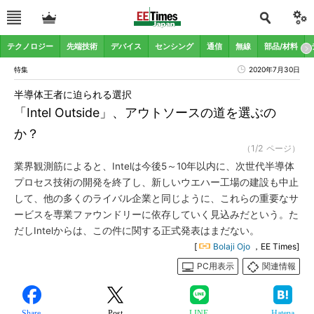
テクノロジー
先端技術
デバイス
センシング
通信
無線
部品/材料
特集
2020年7月30日
半導体王者に迫られる選択
「Intel Outside」、アウトソースの道を選ぶの
か？
（1/2 ページ）
業界観測筋によると、Intelは今後5～10年以内に、次世代半導体
プロセス技術の開発を終了し、新しいウエハー工場の建設も中止
して、他の多くのライバル企業と同じように、これらの重要なサ
ービスを専業ファウンドリーに依存していく見込みだという。た
だしIntelからは、この件に関する正式発表はまだない。
[
Bolaji Ojo
，EE Times]
PC用表示
関連情報
Share
Post
LINE
Hatena