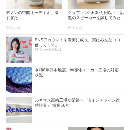
デノンの空間オーディオ、凄
クラファン5,600万円以上！話
すぎた
題のスピーカーを試してみた
PR(デノン)
PR(デノン)
SNSアカウントを着実に成長。実はみんなココ
使ってます。
PR(Dreaw合同会社)
令和8年熊本地震、半導体メーカー工場の対応
状況
ルネサス高崎工場が閉鎖へ 「6インチライン維
持限界」 操業50年