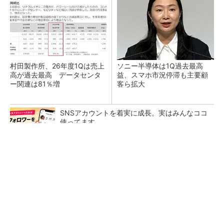
村田製作所、26年度1Qは売上
ソニー半導体は1Q過去最高
高が過去最高 データセンタ
益、スマホ市況停滞も主要顧
ー関連は81％増
客ら拡大
SNSアカウントを着実に成長。実はみんなココ
使ってます。
PR(Dreaw合同会社)
トランスと平滑コイルを「一体化」 電源サイズ
を3分の2に
マイクロン、AI需要で広島工場増強へ起工式