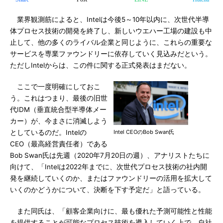
業界観測筋によると、Intelは今後5～10年以内に、次世代半導
体プロセス技術の開発を終了し、新しいウエハー工場の建設も中
止して、他の多くのライバル企業と同じように、これらの重要な
サービスを専業ファウンドリーに依存していく見込みだという。
ただしIntelからは、この件に関する正式発表はまだない。
ここで一度明確にしておこ
う。これはつまり、最後の旧世
代IDM（垂直統合型半導体メー
カー）が、今まさに消滅しよう
としているのだ。Intelの
Intel CEOのBob Swan氏
CEO（最高経営責任者）である
Bob Swan氏は先週（2020年7月20日の週）、アナリストたちに
向けて、「Intelは2022年までに、次世代プロセス技術の社内開
発を継続していくのか、またはファウンドリーの活用を拡大して
いくのかどうかについて、決断を下す予定だ」と語っている。
また同氏は、「顧客企業向けに、最も優れた予測可能性と性能
を提供することが可能なプロセス技術を導入していく上で、自社