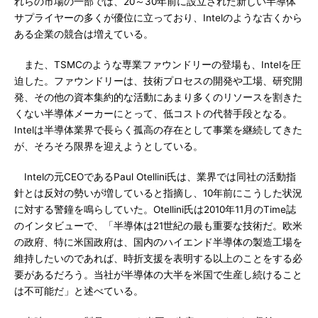
れらの市場の一部では、20～30年前に設立された新しい半導体
サプライヤーの多くが優位に立っており、Intelのような古くから
ある企業の競合は増えている。
また、TSMCのような専業ファウンドリーの登場も、Intelを圧
迫した。ファウンドリーは、技術プロセスの開発や工場、研究開
発、その他の資本集約的な活動にあまり多くのリソースを割きた
くない半導体メーカーにとって、低コストの代替手段となる。
Intelは半導体業界で長らく孤高の存在として事業を継続してきた
が、そろそろ限界を迎えようとしている。
Intelの元CEOであるPaul Otellini氏は、業界では同社の活動指
針とは反対の勢いが増していると指摘し、10年前にこうした状況
に対する警鐘を鳴らしていた。Otellini氏は2010年11月のTime誌
のインタビューで、「半導体は21世紀の最も重要な技術だ。欧米
の政府、特に米国政府は、国内のハイエンド半導体の製造工場を
維持したいのであれば、時折支援を表明する以上のことをする必
要があるだろう。当社が半導体の大半を米国で生産し続けること
は不可能だ」と述べている。