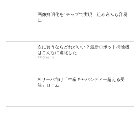
画像鮮明化を1チップで実現 組み込みも容易
に
次に買うならどれがいい？最新ロボット掃除機
はこんなに進化した
PR(Dreame)
AIサーバ向け「生産キャパシティー超える受
注」ローム