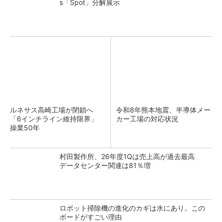
s「Spot」分解展示
ルネサス高崎工場が閉鎖へ
令和8年熊本地震、半導体メー
「6インチライン維持限界」
カー工場の対応状況
操業50年
村田製作所、26年度1Qは売上高が過去最高
データセンター関連は81％増
ロボット掃除機の進化のカギは水にあり。この
ボードがすごい理由