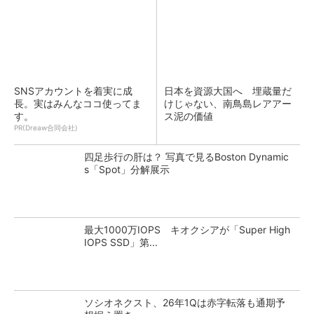
SNSアカウントを着実に成
日本を資源大国へ 埋蔵量だ
長。実はみんなココ使ってま
けじゃない、南鳥島レアアー
す。
ス泥の価値
PR(Dreaw合同会社)
四足歩行の肝は？ 写真で見るBoston Dynamic
s「Spot」分解展示
最大1000万IOPS キオクシアが「Super High
IOPS SSD」第...
ソシオネクスト、26年1Qは赤字転落も通期予