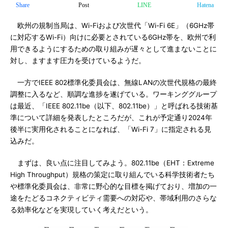
Share
Post
LINE
Hatena
欧州の規制当局は、Wi-Fiおよび次世代「Wi-Fi 6E」（6GHz帯
に対応するWi-Fi）向けに必要とされている6GHz帯を、欧州で利
用できるようにするための取り組みが遅々として進まないことに
対し、ますます圧力を受けているようだ。
一方でIEEE 802標準化委員会は、無線LANの次世代規格の最終
調整に入るなど、順調な進捗を遂げている。ワーキンググループ
は最近、「IEEE 802.11be（以下、802.11be）」と呼ばれる技術基
準について詳細を発表したところだが、これが予定通り2024年
後半に実用化されることになれば、「Wi-Fi 7」に指定される見
込みだ。
まずは、良い点に注目してみよう。802.11be（EHT：Extreme
High Throughput）規格の策定に取り組んでいる科学技術者たち
や標準化委員会は、非常に野心的な目標を掲げており、増加の一
途をたどるコネクティビティ需要への対応や、帯域利用のさらな
る効率化などを実現していく考えだという。