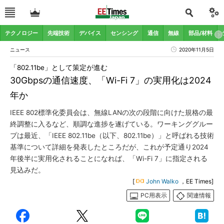
テクノロジー
先端技術
デバイス
センシング
通信
無線
部品/材料
ニュース
2020年11月5日
「802.11be」として策定が進む
30Gbpsの通信速度、「Wi-Fi 7」の実用化は2024
年か
IEEE 802標準化委員会は、無線LANの次の段階に向けた規格の最
終調整に入るなど、順調な進捗を遂げている。ワーキンググルー
プは最近、「IEEE 802.11be（以下、802.11be）」と呼ばれる技術
基準について詳細を発表したところだが、これが予定通り2024
年後半に実用化されることになれば、「Wi-Fi 7」に指定される
見込みだ。
[
John Walko
，EE Times]
PC用表示
関連情報