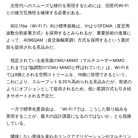
次世代へのスムーズな移行を実現するためには、旧世代Wi-Fi
との後方互換性を確保する必要がある。
802.11be（Wi-Fi 7）向け標準規格は、やはりOFDMA（直交周
波数分割多重方式）を採用するとみられるが、重要技術の進展に
よって、4096QAM（直交振幅変調）方式を採用するという選択
肢も提供される見込みだ。
指定されている改良版のMU-MIMO（マルチユーザーMIMO：
これまでは“協調型の”CMU-MIMOと呼ばれていた）は、Wi-Fi 6
では8個とされる空間ストリームを、16個に倍増できるという。
これにより、スループットを20％高められる見込みだが、前述の
ようにオプションとして提供されるため、低い変調方式も引き続
きサポートされる予定だ。
一方で標準化委員会は、「Wi-Fi 7では、こうした取り組みを
実現することが、最大の設計課題になるのではないか」とも指摘
している。
隣接しない帯域を束ねるリンクアグリゲーションやマルチリン