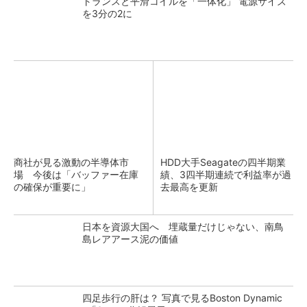
トランスと平滑コイルを「一体化」 電源サイズ
を3分の2に
商社が見る激動の半導体市
HDD大手Seagateの四半期業
場 今後は「バッファー在庫
績、3四半期連続で利益率が過
の確保が重要に」
去最高を更新
日本を資源大国へ 埋蔵量だけじゃない、南鳥
島レアアース泥の価値
四足歩行の肝は？ 写真で見るBoston Dynamic