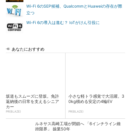
Wi-Fi 6のSEP候補、QualcommとHuaweiの存在が際
立つ
Wi-Fi 6の導入は進む？ IoTがけん引役に
あなたにおすすめ
坂道もスムーズに登坂。免許
小さな軽トラ感覚で大活躍。3
返納後の日常を支えるシニア
0kg積める安定の4輪EV
カー
PR(BLAZE)
PR(BLAZE)
ルネサス高崎工場が閉鎖へ 「6インチライン維
持限界」 操業50年