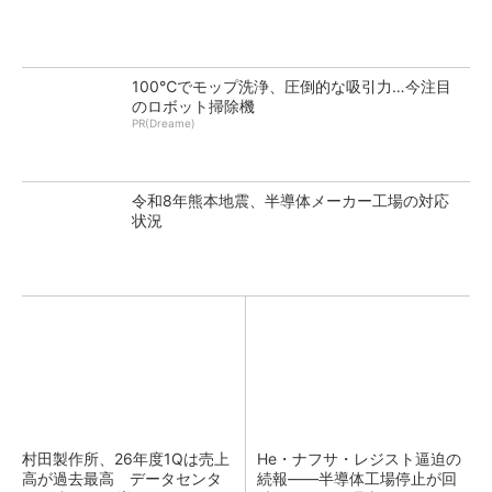
100℃でモップ洗浄、圧倒的な吸引力…今注目
のロボット掃除機
PR(Dreame)
令和8年熊本地震、半導体メーカー工場の対応
状況
村田製作所、26年度1Qは売上
He・ナフサ・レジスト逼迫の
高が過去最高 データセンタ
続報――半導体工場停止が回