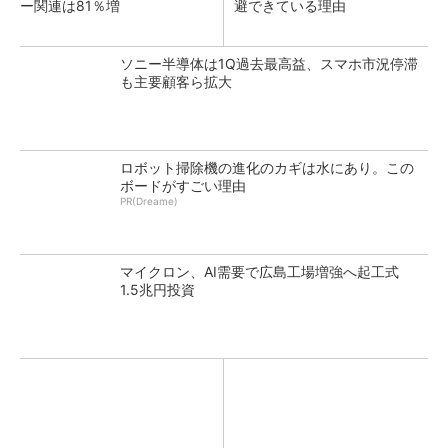
ー関連は81％増
避できている理由
ソニー半導体は1Q過去最高益、スマホ市況停滞
も主要顧客ら拡大
ロボット掃除機の進化のカギは水にあり。この
ボードがすごい理由
PR(Dreame)
マイクロン、AI需要で広島工場増強へ起工式
1.5兆円投資