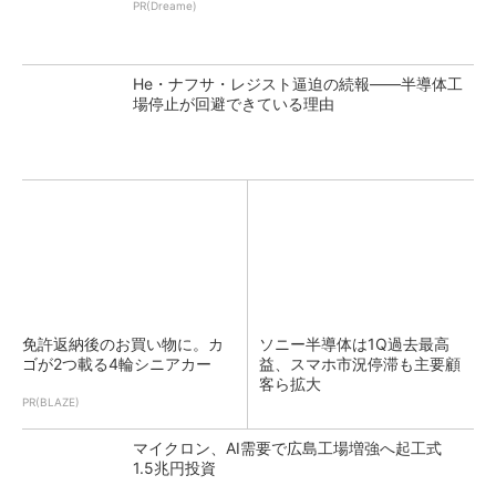
PR(Dreame)
He・ナフサ・レジスト逼迫の続報――半導体工
場停止が回避できている理由
免許返納後のお買い物に。カ
ソニー半導体は1Q過去最高
ゴが2つ載る4輪シニアカー
益、スマホ市況停滞も主要顧
客ら拡大
PR(BLAZE)
マイクロン、AI需要で広島工場増強へ起工式
1.5兆円投資