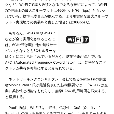
クなど、Wi-Fi 7で導入必須となるであろう技術によって、Wi-Fi
7の理論上の最大スループットは46Gビット/秒（bps）ともいわ
れている。標準化委員会が提示する、より現実的な最大スループ
ット（実環境での実装を考慮した場合）は30Gbpsだ。
もちろん、Wi-Fi 6EやWi-Fi 7
などが全て実用化されるころに
は、6GHz帯は既に他の無線サー
ビス（少なくとも5Gセルラーを
除く）に広く活用されているだろう。現在開発が進んでいる
AFC（Automated Frequency Co-ordinator）は、効率的なスペ
クトラム共有を可能にするとみられている。
ネットワーキングコンサルタント会社であるSenza Filiの創設
者Monica Paolini氏が最近発表した技術概要では、「Wi-Fi 7は企
業に柔軟性と機能をもたらし、無線LANの利用範囲を拡大する」
と指摘する。
Paolini氏は、Wi-Fi 7は、遅延、信頼性、QoS（Quality of
Service）の向上を必要とするアプリケーションをサポートする