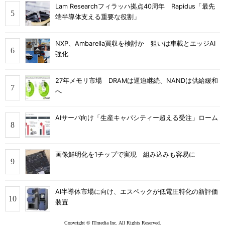
Lam Researchフィラッハ拠点40周年 Rapidus「最先
端半導体支える重要な役割」
NXP、Ambarella買収を検討か 狙いは車載とエッジAI
強化
27年メモリ市場 DRAMは逼迫継続、NANDは供給緩和
へ
AIサーバ向け「生産キャパシティー超える受注」ローム
画像鮮明化を1チップで実現 組み込みも容易に
AI半導体市場に向け、エスペックが低電圧特化の新評価
装置
Copyright © ITmedia Inc. All Rights Reserved.