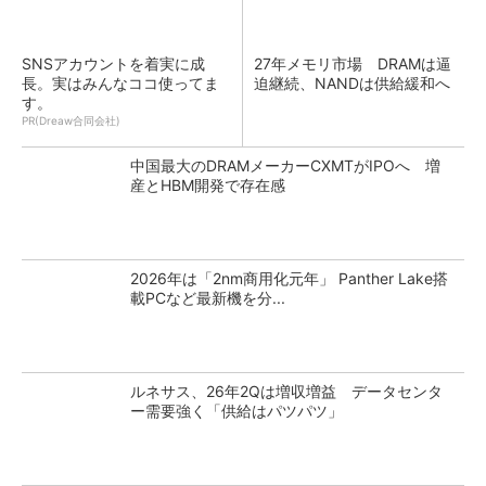
SNSアカウントを着実に成
27年メモリ市場 DRAMは逼
長。実はみんなココ使ってま
迫継続、NANDは供給緩和へ
す。
PR(Dreaw合同会社)
中国最大のDRAMメーカーCXMTがIPOへ 増
産とHBM開発で存在感
2026年は「2nm商用化元年」 Panther Lake搭
載PCなど最新機を分...
ルネサス、26年2Qは増収増益 データセンタ
ー需要強く「供給はパツパツ」