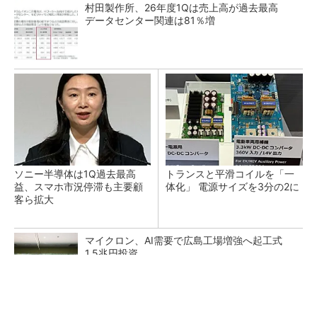
村田製作所、26年度1Qは売上高が過去最高
データセンター関連は81％増
ソニー半導体は1Q過去最高
トランスと平滑コイルを「一
益、スマホ市況停滞も主要顧
体化」 電源サイズを3分の2に
客ら拡大
マイクロン、AI需要で広島工場増強へ起工式
1.5兆円投資
He・ナフサ・レジスト逼迫の続報――半導体工