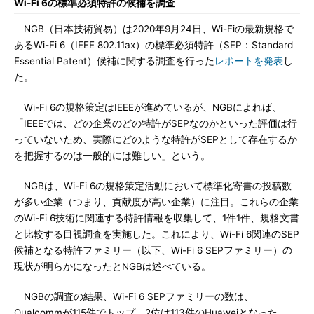
Wi-Fi 6の標準必須特許の候補を調査
NGB（日本技術貿易）は2020年9月24日、Wi-Fiの最新規格で
あるWi-Fi 6（IEEE 802.11ax）の標準必須特許（SEP：Standard
Essential Patent）候補に関する調査を行った
レポートを発表
し
た。
Wi-Fi 6の規格策定はIEEEが進めているが、NGBによれば、
「IEEEでは、どの企業のどの特許がSEPなのかといった評価は行
っていないため、実際にどのような特許がSEPとして存在するか
を把握するのは一般的には難しい」という。
NGBは、Wi-Fi 6の規格策定活動において標準化寄書の投稿数
が多い企業（つまり、貢献度が高い企業）に注目。これらの企業
のWi-Fi 6技術に関連する特許情報を収集して、1件1件、規格文書
と比較する目視調査を実施した。これにより、Wi-Fi 6関連のSEP
候補となる特許ファミリー（以下、Wi-Fi 6 SEPファミリー）の
現状が明らかになったとNGBは述べている。
NGBの調査の結果、Wi-Fi 6 SEPファミリーの数は、
Qualcommが115件でトップ、2位は113件のHuaweiとなった。