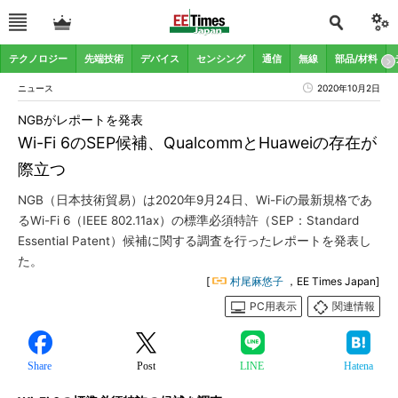
テクノロジー
先端技術
デバイス
センシング
通信
無線
部品/材料
ニュース
2020年10月2日
NGBがレポートを発表
Wi-Fi 6のSEP候補、QualcommとHuaweiの存在が
際立つ
NGB（日本技術貿易）は2020年9月24日、Wi-Fiの最新規格であ
るWi-Fi 6（IEEE 802.11ax）の標準必須特許（SEP：Standard
Essential Patent）候補に関する調査を行ったレポートを発表し
た。
[
村尾麻悠子
，EE Times Japan]
PC用表示
関連情報
Share
Post
LINE
Hatena