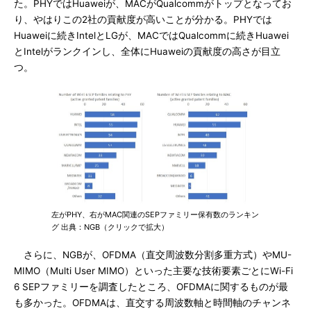
た。PHYではHuaweiが、MACがQualcommがトップとなってお
り、やはりこの2社の貢献度が高いことが分かる。PHYでは
Huaweiに続きIntelとLGが、MACではQualcommに続きHuawei
とIntelがランクインし、全体にHuaweiの貢献度の高さが目立
つ。
左がPHY、右がMAC関連のSEPファミリー保有数のランキン
グ 出典：NGB（クリックで拡大）
さらに、NGBが、OFDMA（直交周波数分割多重方式）やMU-
MIMO（Multi User MIMO）といった主要な技術要素ごとにWi-Fi
6 SEPファミリーを調査したところ、OFDMAに関するものが最
も多かった。OFDMAは、直交する周波数軸と時間軸のチャンネ