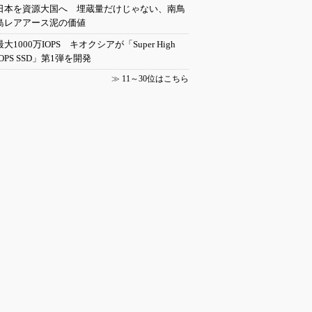
日本を資源大国へ 埋蔵量だけじゃない、南鳥
島レアアース泥の価値
最大1000万IOPS キオクシアが「Super High
IOPS SSD」第1弾を開発
≫
11～30位はこちら