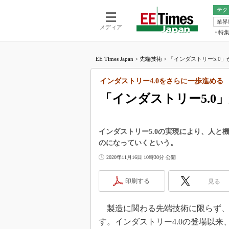
テク
業界
電池／エネル
ア
メディア
特
メ
福田昭の
LS
EE Times Japan
>
先端技術
>
「インダストリー5.0」
福田昭の
マ
湯之上隆
インダストリー4.0をさらに一歩進める
FP
大山聡の
「インダストリー5.0
大原雄介
ック
リタイア
インダストリー5.0の実現により、人
学漂流記
のになっていくという。
世界を「
2020年11月16日 10時30分 公開
踊るバズワ
Buzzwo
印刷する
見る
この10
で起こる
製造に関わる先端技術に限らず、
製品分解
す。インダストリー4.0の登場以