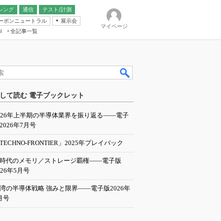
シング
通信
テスト/計測
ーボンニュートラル
展示会
マイページ
全記事一覧
l
ンピューティング
して読む 電子ブックレット
IER
026年上半期の半導体業界を振り返る――電子
2026年7月号
TECHNO-FRONTIER」2025年プレイバック
I時代のメモリ／ストレージ覇権――電子版
026年5月号
湾の半導体戦略 強みと限界――電子版2026年
月号