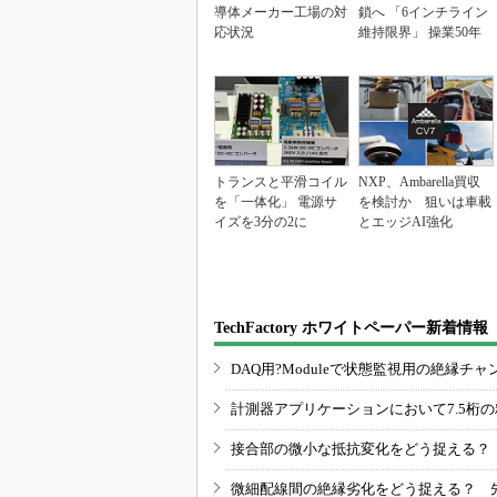
導体メーカー工場の対
鎖へ 「6インチライン
応状況
維持限界」 操業50年
トランスと平滑コイル
NXP、Ambarella買収
を「一体化」 電源サ
を検討か 狙いは車載
イズを3分の2に
とエッジAI強化
TechFactory ホワイトペーパー新着情報
DAQ用?Moduleで状態監視用の絶縁
計測器アプリケーションにおいて7.5桁
接合部の微小な抵抗変化をどう捉える？
微細配線間の絶縁劣化をどう捉える？ 