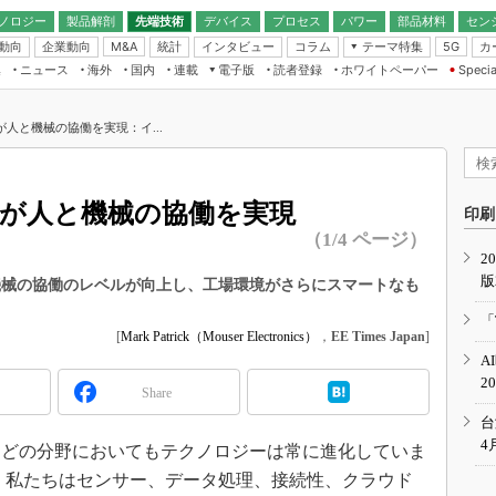
ノロジー
製品解剖
先端技術
デバイス
プロセス
パワー
部品材料
セン
動向
企業動向
統計
インタビュー
コラム
テーマ特集
カ
M&A
5G
ギー
ナログ
無線
集
ニュース
海外
国内
連載
電子版
読者登録
ホワイトペーパー
Specia
フィジカルAI
IoT・エッジコ
モリ
EXPO
Microchip情報
ストレージ通信
EE Times Japan×EDN Japan統合電
エッジAI
子版
I
SEMICON Japan
が人と機械の協働を実現：イ...
デバイス通信
パワーエレクトロニクス
電子ブックレット
イコン
CEATEC
のナノフォーカス
半導体後工程
GA
EdgeTech＋
業界スコープ
」が人と機械の協働を実現
読者調査（EE Times Research）
印刷
TECHNO-FRONT
のエレ・組み込みプレイバ
（1/4 ページ）
カーボンニュートラル
2
人とくるま展
版
IoT
直前エンジニアの社会人大
と機械の協働のレベルが向上し、工場環境がさらにスマートなも
電源設計（EDN Japan）
「
数字」で回してみよう
[
Mark Patrick（Mouser Electronics）
，
EE Times Japan
]
エレクトロニクス入門（EDN
A
Japan）
ード ～Behind the
2
rd
Share
年で起こったこと、次の10年
台
こと
4
どの分野においてもテクノロジーは常に進化していま
で探るアジアの新トレンド
来、私たちはセンサー、データ処理、接続性、クラウド