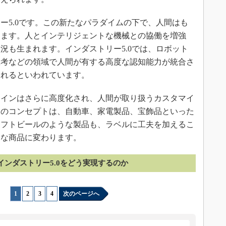
5.0です。この新たなパラダイムの下で、人間はも
ります。人とインテリジェントな機械との協働を増強
況も生まれます。インダストリー5.0では、ロボット
思考などの領域で人間が有する高度な認知能力が統合さ
されるといわれています。
インはさらに高度化され、人間が取り扱うカスタマイ
このコンセプトは、自動車、家電製品、宝飾品といった
ラフトビールのような製品も、ラベルに工夫を加えるこ
的な商品に変わります。
インダストリー5.0をどう実現するのか
1
|
2
|
3
|
4
次のページへ