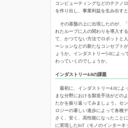
光伝送技
コンピューティングなどのテクノ
を作り出し、事業利益を生み出す
“異端児
改革、執
その基盤の上に出現したのが、
イノベー
れたループに人の関わりを導入する
JASA発
て、かつてない方法でロボットと
IHSア
ーションなどの新たなコンセプト
「英語に
ょうか。インダストリー5.0によ
ための新
わっていくのでしょうか。
インダストリー4.0の課題
最初に、インダストリー4.0によ
まな分野における製造手法がどの
たかを振り返ってみましょう。セ
ロジーの著しい進歩によって各種
さく、安く、高性能になったこと
に実現したIoT（モノのインターネ