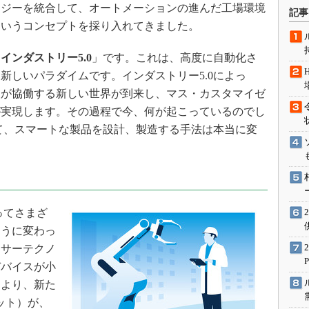
術を知る
ロジーを統合して、オートメーションの進んだ工場環境
記事
というコンセプトを採り入れてきました。
エンジニア”が仕掛けた社内
念の180日
「
インダストリー5.0
」です。これは、高度に自動化さ
ションは日本を救うのか
新しいパラダイムです。インダストリー5.0によっ
IoT通信
人が協働する新しい世界が到来し、マス・カスタマイゼ
ナリスト「未来展望」
が実現します。その過程で今、何が起こっているのでし
愛されないエンジニア」の
って、スマートな製品を設計、製造する手法は本当に変
行動論
ってさまざ
ように変わっ
ンサーテクノ
デバイスが小
により、新た
ット）が、