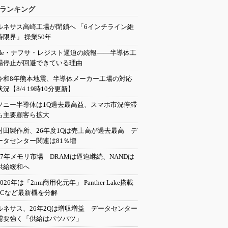
ランキング
ルネサス高崎工場が閉鎖へ 「6インチライン維
持限界」 操業50年
He・ナフサ・レジスト逼迫の続報――半導体工
場停止が回避できている理由
令和8年熊本地震、半導体メーカー工場の対応
状況【8/4 19時10分更新】
ソニー半導体は1Q過去最高益、スマホ市況停滞
も主要顧客ら拡大
村田製作所、26年度1Qは売上高が過去最高 デ
ータセンター関連は81％増
27年メモリ市場 DRAMは逼迫継続、NANDは
供給緩和へ
2026年は「2nm商用化元年」 Panther Lake搭載
PCなど最新機を分解
ルネサス、26年2Qは増収増益 データセンター
需要強く「供給はパツパツ」