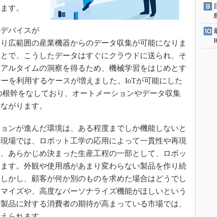
います。
デバイスが
より広範囲の産業機器からのデータ収集が可能になりま
ことで、こうしたデータはすぐにクラウドに送られ、そ
リアルタイムの洞察を得るため、機械学習をはじめとす
ジーを利用するケースが増えました。IoTが可能にした
0の根幹をなしており、オートメーションやデータ収集
つながります。
ョンが進んだ環境は、ある程度までしか機能しないと
の現場では、ロボット工学の応用によって一貫性や再現
れ、あらかじめ決まった生産工程の一部として、ロボッ
います。外観や使用感があまり変わらない製品を作り続
。しかし、顧客が何か別のものを求めた場合はどうでし
タマイズや、高度なパーソナライズ機能がほしいという
た製品に対する消費者の期待が高まっている市場では、
考えられます。