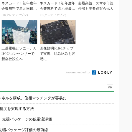
ネスカード！初年度年
ネスカード！初年度年
去最高益、スマホ市況
会費無料で還元率最大
会費無料で還元率最大
停滞も主要顧客ら拡大
1.125%
1.125%
PR(クレディセゾン)
PR(クレディセゾン)
三菱電機とソニー、A
画像鮮明化を1チップ
Iビジョンセンサーで
で実現 組み込みも容
新会社設立へ
易に
Recommended by
PR
チャンネルを構成、位相マッチングが容易に
の精度を実現する方法
 先端パッケージの低電流評価
先端パッケージ評価の最前線