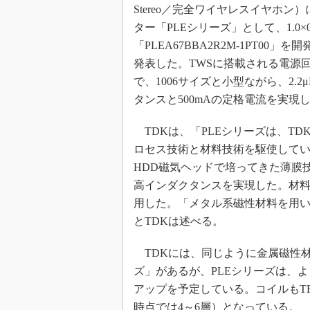
光伝送技
Stereo／完全ワイヤレスイヤホン
ター「PLEシリーズ」として、1.0×0.
“異端児
改革、執
「PLEA67BBA2R2M-1PT00」
イノベー
発表した。TWSに搭載される電源
JASA発
で、1006サイズと小型ながら、2.
タンスと500mAの定格電流を実現
IHSア
「英語に
TDKは、「PLEシリーズは、TD
ための新
ロセス技術と材料技術を駆使してい
HDD磁気ヘッドで培ってきた薄膜
高インダクタンスを実現した。材
用した。「メタル系磁性材料を用い
とTDKは述べる。
TDKには、同じように金属磁性材
ズ」があるが、PLEシリーズは、
アップを予定している。コイルもTF
時点では4～6層）となっている。