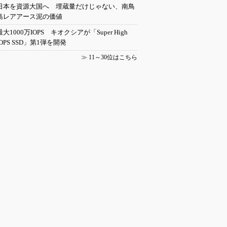
日本を資源大国へ 埋蔵量だけじゃない、南鳥
島レアアース泥の価値
最大1000万IOPS キオクシアが「Super High
IOPS SSD」第1弾を開発
≫
11～30位はこちら