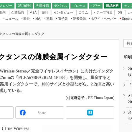
ノロジー
製品解剖
先端技術
デバイス
プロセス
パワー
部品材料
セン
動向
企業動向
統計
インタビュー
コラム
テーマ特集
カ
M&A
5G
ギー
ナログ
無線
集
ニュース
海外
国内
連載
電子版
読者登録
ホワイトペーパー
Specia
フィジカルAI
IoT・エッジコ
モリ
EXPO
Microchip情報
ストレージ通信
EE Times Japan×EDN Japan統合電
エッジAI
子版
I
SEMICON Japan
クタンスの薄膜金属インダクタ...
デバイス通信
パワーエレクトロニクス
電子ブックレット
イコン
CEATEC
のナノフォーカス
半導体後工程
GA
EdgeTech＋
業界スコープ
ダクタンスの薄膜金属インダクター
読者調査（EE Times Research）
印刷
TECHNO-FRONT
のエレ・組み込みプレイバ
カーボンニュートラル
2
人とくるま展
e Wireless Stereo／完全ワイヤレスイヤホン）に向けたインダク
版
IoT
直前エンジニアの社会人大
.7mmの「PLEA67BBA2R2M-1PT00」を開発し、量産すると
電源設計（EDN Japan）
用インダクターで、1006サイズと小型ながら、2.2μHと高い
「
数字」で回してみよう
実現している。
エレクトロニクス入門（EDN
A
Japan）
[
村尾麻悠子
，
EE Times Japan
]
ード ～Behind the
2
rd
年で起こったこと、次の10年
台
Share
こと
4
で探るアジアの新トレンド
e Wireless