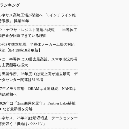
ランキング
ルネサス高崎工場が閉鎖へ 「6インチライン維
持限界」 操業50年
He・ナフサ・レジスト逼迫の続報――半導体工
場停止が回避できている理由
令和8年熊本地震、半導体メーカー工場の対応
状況【8/4 19時10分更新】
ソニー半導体は1Q過去最高益、スマホ市況停滞
も主要顧客ら拡大
村田製作所、26年度1Qは売上高が過去最高 デ
ータセンター関連は81％増
27年メモリ市場 DRAMは逼迫継続、NANDは
供給緩和へ
2026年は「2nm商用化元年」 Panther Lake搭載
PCなど最新機を分解
ルネサス、26年2Qは増収増益 データセンター
需要強く「供給はパツパツ」