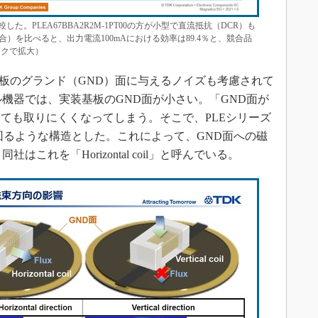
た。PLEA67BBA2R2M-1PT00の方が小型で直流抵抗（DCR）も
）を比べると、出力電流100mAにおける効率は89.4％と、競合品
ックで拡大）
板のグランド（GND）面に与えるノイズも考慮されて
ル機器では、実装基板のGND面が小さい。「GND面が
ても取りにくくなってしまう。そこで、PLEシリーズ
回るような構造とした。これによって、GND面への磁
これを「Horizontal coil」と呼んでいる。