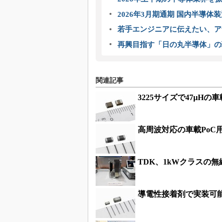
2026年3月期通期 国内半導体
若手エンジニアに伝えたい、ア
再興目指す「日の丸半導体」の
関連記事
3225サイズで47μH
高周波対応の車載PoC
TDK、1kWクラスの
導電性接着剤で実装可能