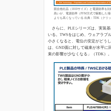
競合他社品（1810サイズ）と電源効率を比較し
高いが、電源効率（PFM方式で駆動した場合
よりも高くなっている 出典：TDK（クリ
さらに、PLEシリーズは、実装基
いる。TWSをはじめ、ウェアラブ
小さくなると、電位の安定がどうし
は、GND面に対して磁束が水平に
束の影響が少なくなる」（TDK）。同社は