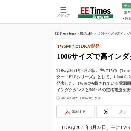
テク
業界
電池／エネル
ア
メディア
特
メ
福田昭の
LS
EE Times Japan
>
部品/材料
>
1006サイズで高インダ
福田昭の
マ
湯之上隆
TWS向けにTDKが開発
FP
大山聡の
1006サイズで高イン
大原雄介
ック
TDKは2021年3月23日、主にTWS（Tru
リタイア
ター「PLEシリーズ」として、1.0×0.6×0
学漂流記
発表した。TWSに搭載されている電源回路
世界を「
インダクタンスと500mAの定格電流を
踊るバズワ
2021年03月25日 08時30分 公開
Buzzwo
この10
印刷する
見る
で起こる
製品分解
TDKは2021年3月23日、主にTWS（Tru