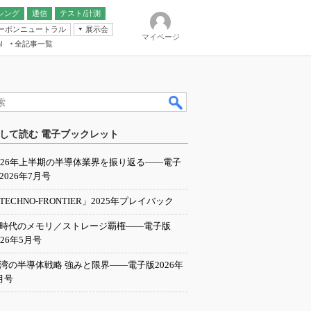
シング
通信
テスト/計測
ーボンニュートラル
展示会
マイページ
全記事一覧
l
ンピューティング
して読む 電子ブックレット
IER
026年上半期の半導体業界を振り返る――電子
2026年7月号
TECHNO-FRONTIER」2025年プレイバック
I時代のメモリ／ストレージ覇権――電子版
026年5月号
湾の半導体戦略 強みと限界――電子版2026年
月号