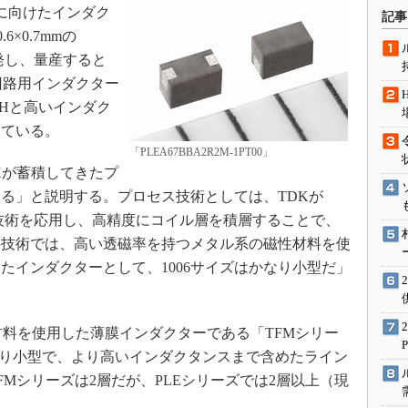
術を知る
）に向けたインダク
記事
6×0.7mmの
エンジニア”が仕掛けた社内
念の180日
を開発し、量産すると
ションは日本を救うのか
回路用インダクター
IoT通信
2μHと高いインダク
している。
ナリスト「未来展望」
「PLEA67BBA2R2M-1PT00」
愛されないエンジニア」の
Kが蓄積してきたプ
行動論
る」と説明する。プロセス技術としては、TDKが
技術を応用し、高精度にコイル層を積層することで、
料技術では、高い透磁率を持つメタル系の磁性材料を使
たインダクターとして、1006サイズはかなり小型だ」
料を使用した薄膜インダクターである「TFMシリー
より小型で、より高いインダクタンスまで含めたライン
Mシリーズは2層だが、PLEシリーズでは2層以上（現