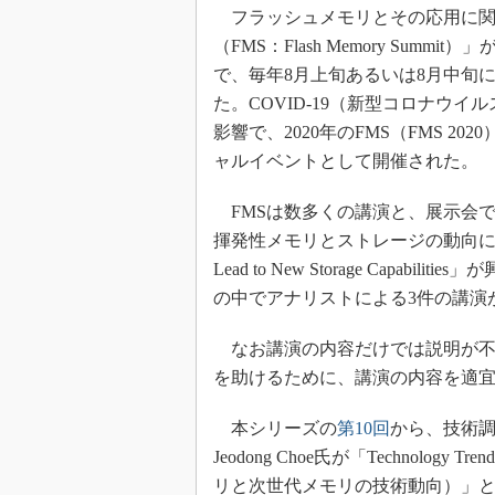
光伝送技
フラッシュメモリとその応用に関
“異端児
（FMS：Flash Memory Summi
改革、執
で、毎年8月上旬あるいは8月中旬
イノベー
た。COVID-19（新型コロナウ
JASA発
影響で、2020年のFMS（FMS 
ャルイベントとして開催された。
IHSア
「英語に
FMSは数多くの講演と、展示会
ための新
揮発性メモリとストレージの動向に関するセッシ
Lead to New Storage Cap
の中でアナリストによる3件の講演
なお講演の内容だけでは説明が不
を助けるために、講演の内容を適
本シリーズの
第10回
から、技術調査
Jeodong Choe氏が「Technology 
リと次世代メモリの技術動向）」