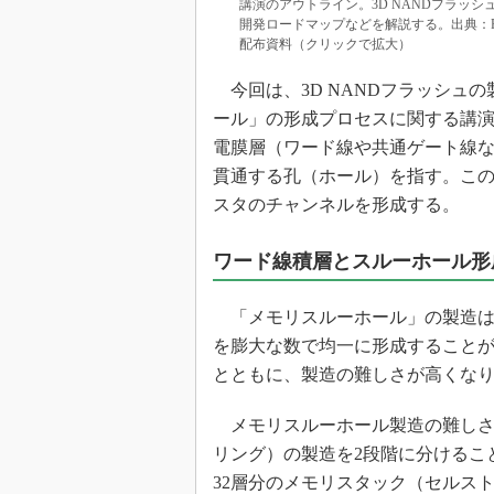
講演のアウトライン。3D NANDフラッ
開発ロードマップなどを解説する。出典：FMS 2020の
配布資料（クリックで拡大）
今回は、3D NANDフラッシュ
ール」の形成プロセスに関する講
電膜層（ワード線や共通ゲート線
貫通する孔（ホール）を指す。こ
スタのチャンネルを形成する。
ワード線積層とスルーホール形
「メモリスルーホール」の製造は
を膨大な数で均一に形成すること
とともに、製造の難しさが高くな
メモリスルーホール製造の難しさ
リング）の製造を2段階に分けるこ
32層分のメモリスタック（セルス