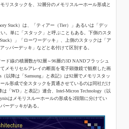
メモリスタックを、32層分のメモリスルーホール形成と
 Stack）は、「ティアー（Tier）」あるいは「デッ
くない。単に「スタック」と呼ぶこともある。下側のスタ
 Stack）」「ローワーデッキ」、上側のスタックは「ア
k）」「アッパーデッキ」などと名付けて区別する。
演で、ワード線の積層数が92層～96層の3D NANDフラッシュ
してメモリセルアレイの断面を電子顕微鏡で観察した画
ronics（以降は「Samsung」と表記）は92層でメモリスタッ
ホール形成で全スタックを貫通させているのは同社だけ
降は「WD」と表記）連合、Intel-Micron Technology（以
 hynixはメモリスルーホールの形成を2段階に分けてい
ッパーデッキがある。